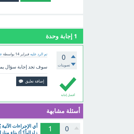
1
إجابة وحدة
تم الرد عليه
فبراير 14
بواسطة
عب
0
تصويتات
سوف تجد إجابة سؤال يمكن
أفضل إجابة
أسئلة مشابهة
أي الإجراءات الآتية 
1
0
زلزالياً؟ أ) بناء م