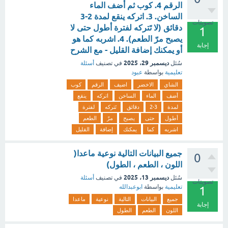
الرقم 4. كوب ثم أضف الماء
الساخن. 3. اتركه ينقع لمدة 2-3
تصويتات
دقائق (لا تَتركه لفترة أطول حتى لا
1
يصبح مرّ الطعم). 4. اشربه كما هو
إجابة
أو يمكنك إضافة القليل - مع الشرح
ديسمبر 29، 2025
سُئل
في تصنيف
أسئلة
تعليمية
بواسطة
عبود
الشاي
الاخضر
اضيف
الرقم
كوب
أضف
الماء
الساخن
اتركه
ينقع
لمدة
2-3
دقائق
تَتركه
لفترة
أطول
حتى
يصبح
مرّ
الطعم
اشربه
كما
يمكنك
إضافة
القليل
جميع البيانات التالية نوعية ماعدا(
0
اللون ، الطعم ، الطول)
ديسمبر 13، 2025
سُئل
في تصنيف
أسئلة
تصويتات
تعليمية
بواسطة
ابوعبدالله
1
جميع
البيانات
التالية
نوعية
ماعدا
إجابة
اللون
الطعم
الطول