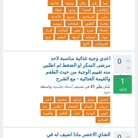
مما
يلي
مثال
وسيلة
دفاعية
للكائنات
الحية؟
وجود
غطاء
صلب
للسلاحف
يحميها
الأعداء
هجرة
الطيور
جماعات
موسم
الشتاء
قدرة
بعض
النباتات
إفراز
مواد
كيميائية
كريهة
الطعم
تمنع
الحيوانات
أكلها
اعدي وجبة غذائية مناسبة لاحد
0
مرضى السكر او الضغط ثم اطلبي
منه تقييم الوجبة من حيث الطعم
تصويتات
والقيمة الغذائية - مع الشرح
1
يناير 21
سُئل
في تصنيف
أسئلة تعليمية
بواسطة
إجابة
عبود
اعدي
وجبة
غذائية
مناسبة
لاحد
مرضى
السكر
الضغط
اطلبي
منه
تقييم
الوجبة
حيث
الطعم
والقيمة
الغذائية
الشاي الاخضر ماذا اضيف له في
0