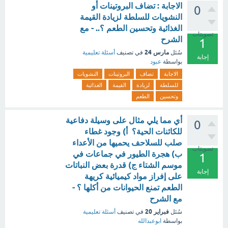
الاجابة : تضاف البروتينات أو
0
النشويات للسلطة لزيادة القيمة
الغذائية وتحسين الطعم ؟.. - مع
تصويتات
الشرح
1
مارس 24
سُئل
في تصنيف
أسئلة تعليمية
إجابة
بواسطة
عبود
الاجابة
تضاف
البروتينات
النشويات
للسلطة
لزيادة
القيمة
الغذائية
وتحسين
الطعم
أي مما يلي مثال على وسيلة دفاعية
0
للكائنات الحية؟ أ) وجود غطاء
صلب للسلاحف يحميها من الأعداء
تصويتات
ب) هجرة الطيور في جماعات في
1
موسم الشتاء ج) قدرة بعض النباتات
إجابة
على إفراز مواد كيميائية كريهة
الطعم تمنع الحيوانات من أكلها ؟ -
مع الشرح
فبراير 20
سُئل
في تصنيف
أسئلة تعليمية
بواسطة
ابوعبدالله