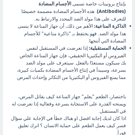
بإنتاج بروتينات خاصة تسمى
الأجسام المضادة
(Antibodies)
. هذه الأجسام المضادة مصممة خصيصًا
للتعرف على هذا مولد الضد المحدد والارتباط به.
الذاكرة المناعية:
الأهم من ذلك، أن جهاز المناعة لا ينسى
هذا مولد الضد. فهو يحتفظ بـ "ذاكرة مناعية" للأجسام
المضادة التي أنتجها.
الحماية المستقبلية:
إذا تعرضت في المستقبل لنفس
الفيروس أو البكتيريا الحقيقي، فإن جهاز المناعة الخاص
بك سيكون مستعدًا بالفعل. سيتعرف على مولد الضد
بسرعة، وسيبدأ في إنتاج الأجسام المضادة بكميات كبيرة،
مما يمنع الفيروس أو البكتيريا من التكاثر وإحداث المرض.
باختصار، الطعم "يعلم" جهاز المناعة كيف يقاتل المرض،
ويمنحه القدرة على الاستجابة بسرعة وفعالية إذا تعرضت له
في المستقبل.
اذا كان لديك إجابة افضل او هناك خطأ في الإجابة علي سؤال
فسر كيف يعمل الطعم على حماية الانسان ؟ اترك تعليق
فورآ.