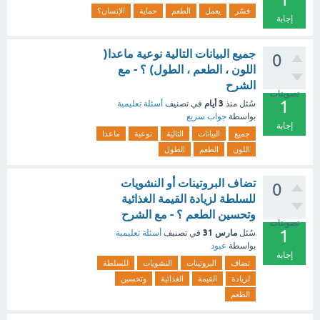
فسّر
يعمل
الطعم
حماية
الإنسان؟
إجابة
جميع البيانات التالية نوعية ماعدا(
0
اللون ، الطعم ، الطول) ؟ - مع
الشرح
تصويتات
1
3 أيام
سُئل
منذ
في تصنيف
أسئلة تعليمية
بواسطة
جواب سريع
إجابة
جميع
البيانات
التالية
نوعية
ماعدا
اللون
الطعم
الطول
تضاف البروتينات أو النشويات
0
للسلطة لزيادة القيمة الغذائية
وتحسين الطعم ؟ - مع الشرح
تصويتات
1
مارس 31
سُئل
في تصنيف
أسئلة تعليمية
بواسطة
عبود
إجابة
تضاف
البروتينات
النشويات
للسلطة
لزيادة
القيمة
الغذائية
وتحسين
الطعم