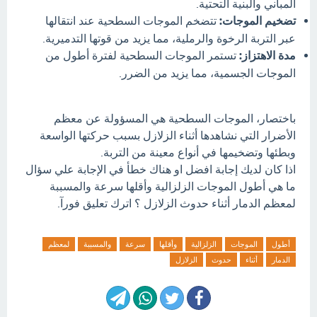
المباني والبنية التحتية.
تضخيم الموجات:
تتضخم الموجات السطحية عند انتقالها
عبر التربة الرخوة والرملية، مما يزيد من قوتها التدميرية.
مدة الاهتزاز:
تستمر الموجات السطحية لفترة أطول من
الموجات الجسمية، مما يزيد من الضرر.
باختصار، الموجات السطحية هي المسؤولة عن معظم
الأضرار التي نشاهدها أثناء الزلازل بسبب حركتها الواسعة
وبطئها وتضخيمها في أنواع معينة من التربة.
اذا كان لديك إجابة افضل او هناك خطأ في الإجابة علي سؤال
ما هي أطول الموجات الزلزالية وأقلها سرعة والمسببة
لمعظم الدمار أثناء حدوث الزلازل ؟ اترك تعليق فورآ.
أطول
الموجات
الزلزالية
وأقلها
سرعة
والمسببة
لمعظم
الدمار
أثناء
حدوث
الزلازل