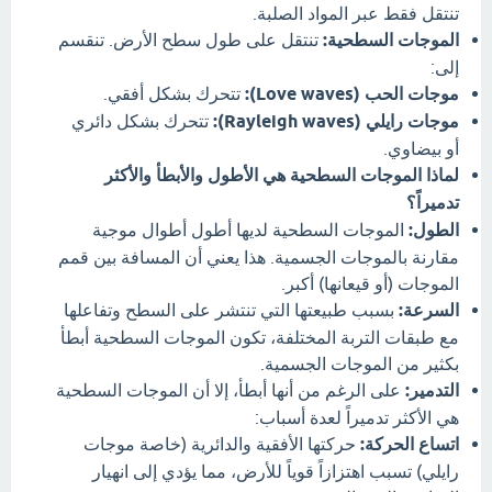
تنتقل فقط عبر المواد الصلبة.
الموجات السطحية:
تنتقل على طول سطح الأرض. تنقسم
إلى:
موجات الحب (Love waves):
تتحرك بشكل أفقي.
موجات رايلي (Rayleigh waves):
تتحرك بشكل دائري
أو بيضاوي.
لماذا الموجات السطحية هي الأطول والأبطأ والأكثر
تدميراً؟
الطول:
الموجات السطحية لديها أطول أطوال موجية
مقارنة بالموجات الجسمية. هذا يعني أن المسافة بين قمم
الموجات (أو قيعانها) أكبر.
السرعة:
بسبب طبيعتها التي تنتشر على السطح وتفاعلها
مع طبقات التربة المختلفة، تكون الموجات السطحية أبطأ
بكثير من الموجات الجسمية.
التدمير:
على الرغم من أنها أبطأ، إلا أن الموجات السطحية
هي الأكثر تدميراً لعدة أسباب:
اتساع الحركة:
حركتها الأفقية والدائرية (خاصة موجات
رايلي) تسبب اهتزازاً قوياً للأرض، مما يؤدي إلى انهيار