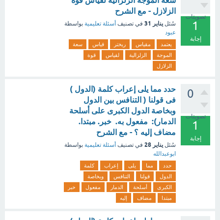
سعة الموجة الزلزالية لقياس قوة
الزلازل - مع الشرح
تصويتات
1
يناير 31
سُئل
في تصنيف
أسئلة تعليمية
بواسطة
عبود
إجابة
يعتمد
مقياس
ريختر
قياس
سعة
الموجة
الزلزالية
لقياس
قوة
الزلازل
حدد مما يلى إعراب كلمة (الدول )
0
فى قولنا ( التنافس بين الدول
وبخاصة الدول الكبرى على أسلحة
تصويتات
الدمار): مفعول به. خبر. مبتدا.
1
مضاف إليه ؟ - مع الشرح
إجابة
يناير 28
سُئل
في تصنيف
أسئلة تعليمية
بواسطة
ابوعبدالله
حدد
مما
يلى
إعراب
كلمة
الدول
قولنا
التنافس
وبخاصة
الكبرى
أسلحة
الدمار
مفعول
خبر
مبتدا
مضاف
إليه