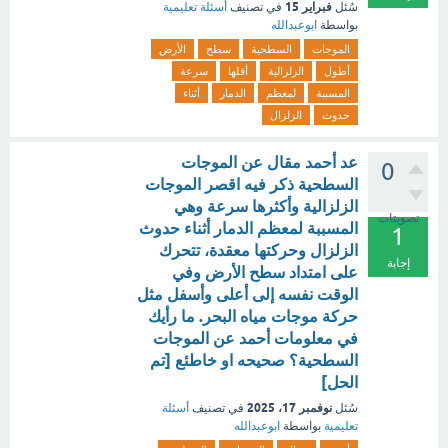
فبراير 15
سُئل
في تصنيف
أسئلة تعليمية
بواسطة
ابوعبدالله
الموجات
السطحية
سطح
الأرض
أطول
الزلزالية
أقلها
سرعة
المسببة
لمعظم
الدمار
أثناء
حدوث
الزلزال
عد أحمد مقال عن الموجات
0
السطحية ذكر فيه اقصر الموجات
الزلزالية وأكثرها سرعة وهي
تصويتات
المسببة لمعظم الدمار أثناء حدوث
1
الزلزال وحركتها معقدة، تتحرك
إجابة
على امتداد سطح الأرض وفي
الوقت نفسه إلى أعلى وأسفل مثل
حركة موجات مياه البحر. ما رأيك
في معلومات أحمد عن الموجات
السطحية؟ صحيحه او خاطئع [تم
الحل]
نوفمبر 17، 2025
سُئل
في تصنيف
أسئلة
تعليمية
بواسطة
ابوعبدالله