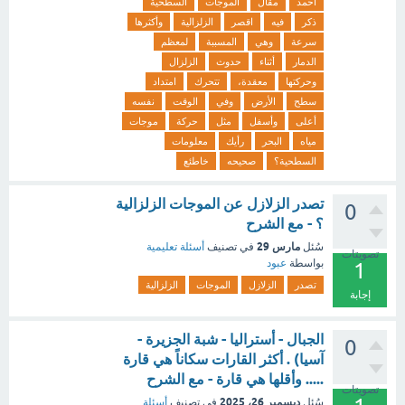
أحمد
مقال
الموجات
السطحية
ذكر
فيه
اقصر
الزلزالية
وأكثرها
سرعة
وهي
المسببة
لمعظم
الدمار
أثناء
حدوث
الزلزال
وحركتها
معقدة،
تتحرك
امتداد
سطح
الأرض
وفي
الوقت
نفسه
أعلى
وأسفل
مثل
حركة
موجات
مياه
البحر
رأيك
معلومات
السطحية؟
صحيحه
خاطئع
تصدر الزلازل عن الموجات الزلزالية
0
؟ - مع الشرح
مارس 29
سُئل
في تصنيف
أسئلة تعليمية
تصويتات
بواسطة
عبود
1
تصدر
الزلازل
الموجات
الزلزالية
إجابة
الجبال - أستراليا - شبة الجزيرة -
0
آسيا) . أكثر القارات سكاناً هي قارة
..... وأقلها هي قارة - مع الشرح
تصويتات
ديسمبر 26، 2025
سُئل
في تصنيف
أسئلة