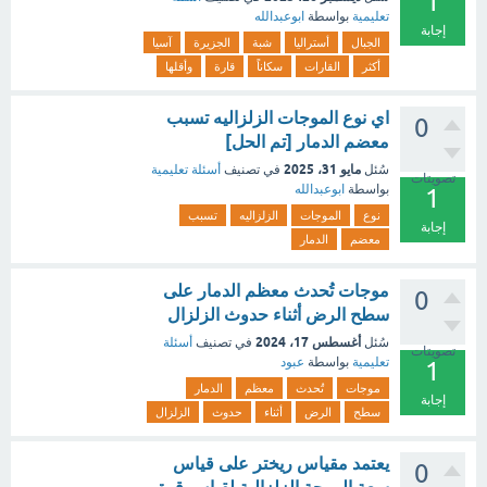
1
تعليمية
بواسطة
ابوعبدالله
إجابة
الجبال
أستراليا
شبة
الجزيرة
آسيا
أكثر
القارات
سكاناً
قارة
وأقلها
اي نوع الموجات الزلزاليه تسبب
0
معضم الدمار [تم الحل]
مايو 31، 2025
سُئل
في تصنيف
أسئلة تعليمية
تصويتات
بواسطة
ابوعبدالله
1
نوع
الموجات
الزلزاليه
تسبب
إجابة
معضم
الدمار
موجات تُحدث معظم الدمار على
0
سطح الرض أثناء حدوث الزلزال
أغسطس 17، 2024
سُئل
في تصنيف
أسئلة
تصويتات
تعليمية
بواسطة
عبود
1
موجات
تُحدث
معظم
الدمار
إجابة
سطح
الرض
أثناء
حدوث
الزلزال
يعتمد مقياس ريختر على قياس
0