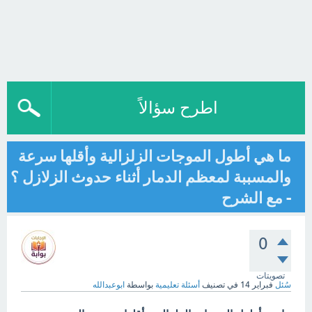
اطرح سؤالاً
ما هي أطول الموجات الزلزالية وأقلها سرعة
والمسببة لمعظم الدمار أثناء حدوث الزلازل ؟
- مع الشرح
0
تصويتات
سُئل
فبراير 14
في تصنيف
أسئلة تعليمية
بواسطة
ابوعبدالله