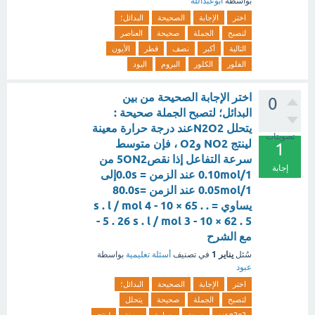
بواسطة
ابوعبدالله
اختر
الإجابة
الصحيحة
البدائل؛
لتصبح
الجملة
صحيحة
العناصر
التالية
أكبر
نصف
قطر
الأيون
الفلور
الكلور
البروم
اليود
اختر الإجابة الصحيحة من بين
0
البدائل؛ لتصبح الجملة صحيحة :
يتحلل N2O2عند درجة حرارة معينة
تصويتات
لينتج NO2 وO2 ، فإن متوسط
1
سرعة التفاعل إذا نقص5ON2 من
إجابة
0.10mol/1 عند الزمن = 0.0sإلى
0.05mol/1 عند الزمن =80.0s
يساوي = . . 65 s . l / mol 4 - 10 ×
5 . 26 s . l / mol 3 - 10 × 62 . 5 -
مع الشرح
يناير 1
سُئل
في تصنيف
أسئلة تعليمية
بواسطة
عبود
اختر
الإجابة
الصحيحة
البدائل؛
لتصبح
الجملة
صحيحة
يتحلل