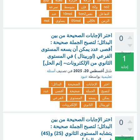
n2o2عند
درجة
حرارة
معينة
لينتج
no2
وo2
فإن
متوسط
سرعة
التفاعل
نقص5on2
10mol
عند
الزمن
0sإلى
05mol
يساوي
mol
اختر الإجابات الصحيحة من بين
0
البدائل؛ لتصبح الجملة صحيحة :
أقصى عدد يمكن أن يسعه المستوى
تصويتات
الفرعي (اوربيتال ) في المستوى
1
الثانوي من الإلكترونات~ [تم الحل]
إجابة
أغسطس 20، 2025
سُئل
في تصنيف
أسئلة
تعليمية
بواسطة
عبود
اختر
الإجابات
الصحيحة
البدائل؛
لتصبح
الجملة
صحيحة
أقصى
عدد
يمكن
يسعه
المستوى
الفرعي
اوربيتال
الثانوي
الإلكترونات
اختر الإجابات الصحيحة من بين
0
البدائل؛ لتصبح الجملة صحيحة :
يتشابه المستوى الثانوي (2S) و(4S)
تصويتات