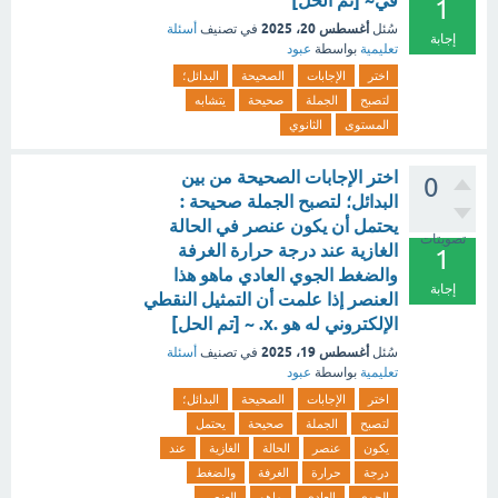
في~ [تم الحل]
1
أغسطس 20، 2025
سُئل
في تصنيف
أسئلة
إجابة
تعليمية
بواسطة
عبود
اختر
الإجابات
الصحيحة
البدائل؛
لتصبح
الجملة
صحيحة
يتشابه
المستوى
الثانوي
اختر الإجابات الصحيحة من بين
0
البدائل؛ لتصبح الجملة صحيحة :
يحتمل أن يكون عنصر في الحالة
تصويتات
الغازية عند درجة حرارة الغرفة
1
والضغط الجوي العادي ماهو هذا
إجابة
العنصر إذا علمت أن التمثيل النقطي
الإلكتروني له هو .x. ~ [تم الحل]
أغسطس 19، 2025
سُئل
في تصنيف
أسئلة
تعليمية
بواسطة
عبود
اختر
الإجابات
الصحيحة
البدائل؛
لتصبح
الجملة
صحيحة
يحتمل
يكون
عنصر
الحالة
الغازية
عند
درجة
حرارة
الغرفة
والضغط
الجوي
العادي
ماهو
العنصر