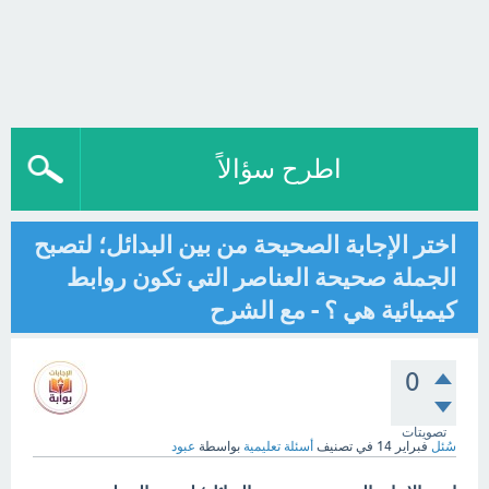
اطرح سؤالاً
اختر الإجابة الصحيحة من بين البدائل؛ لتصبح
الجملة صحيحة العناصر التي تكون روابط
كيميائية هي ؟ - مع الشرح
0
تصويتات
سُئل
فبراير 14
في تصنيف
أسئلة تعليمية
بواسطة
عبود