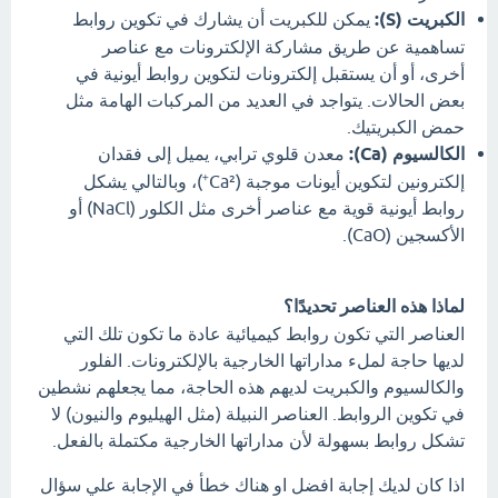
الكبريت (S):
يمكن للكبريت أن يشارك في تكوين روابط
تساهمية عن طريق مشاركة الإلكترونات مع عناصر
أخرى، أو أن يستقبل إلكترونات لتكوين روابط أيونية في
بعض الحالات. يتواجد في العديد من المركبات الهامة مثل
حمض الكبريتيك.
الكالسيوم (Ca):
معدن قلوي ترابي، يميل إلى فقدان
إلكترونين لتكوين أيونات موجبة (Ca²⁺)، وبالتالي يشكل
روابط أيونية قوية مع عناصر أخرى مثل الكلور (NaCl) أو
الأكسجين (CaO).
لماذا هذه العناصر تحديدًا؟
العناصر التي تكون روابط كيميائية عادة ما تكون تلك التي
لديها حاجة لملء مداراتها الخارجية بالإلكترونات. الفلور
والكالسيوم والكبريت لديهم هذه الحاجة، مما يجعلهم نشطين
في تكوين الروابط. العناصر النبيلة (مثل الهيليوم والنيون) لا
تشكل روابط بسهولة لأن مداراتها الخارجية مكتملة بالفعل.
اذا كان لديك إجابة افضل او هناك خطأ في الإجابة علي سؤال