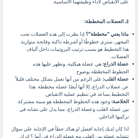
على الانقباض لأداء وظيفتهما الأساسية.
2. العضلات المخططة:
ماذا يعني "مخططة"؟
إذا نظرت إلى هذه العضلات تحت
المجهر، سترى خطوطًا أو أشرطة داكنة وفاتحة متوازية.
هذا التخطيط هو بسبب ترتيب البروتينات داخل ألياف
العضلات.
عضلة الذراع:
هي عضلة هيكلية، وتظهر عليها هذه
الخطوط المخططة بوضوح.
عضلة القلب:
على الرغم من أنها تعمل بشكل مختلف قليلاً
عن عضلات الذراع، إلا أنها أيضًا عضلة مخططة. هذا
التخطيط يساعد في تنظيم عملية الانقباض.
الخلاصة:
وجود هذه الخطوط المخططة هو سمة مشتركة
بين عضلة القلب وعضلة الذراع، مما يدل على تشابه في
تركيبها الداخلي.
اذا كان لديك إجابة افضل او هناك خطأ في الإجابة علي سؤال
تتشابه عضلة من القلب مع عضلة الذراع في أنها ؟ اترك