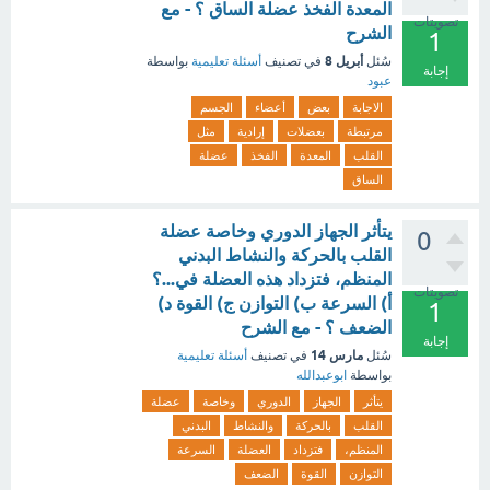
المعدة الفخذ عضلة الساق ؟ - مع
تصويتات
الشرح
1
أبريل 8
سُئل
في تصنيف
أسئلة تعليمية
بواسطة
إجابة
عبود
الاجابة
بعض
أعضاء
الجسم
مرتبطة
بعضلات
إرادية
مثل
القلب
المعدة
الفخذ
عضلة
الساق
يتأثر الجهاز الدوري وخاصة عضلة
0
القلب بالحركة والنشاط البدني
المنظم، فتزداد هذه العضلة في...؟
تصويتات
أ) السرعة ب) التوازن ج) القوة د)
1
الضعف ؟ - مع الشرح
إجابة
مارس 14
سُئل
في تصنيف
أسئلة تعليمية
بواسطة
ابوعبدالله
يتأثر
الجهاز
الدوري
وخاصة
عضلة
القلب
بالحركة
والنشاط
البدني
المنظم،
فتزداد
العضلة
السرعة
التوازن
القوة
الضعف