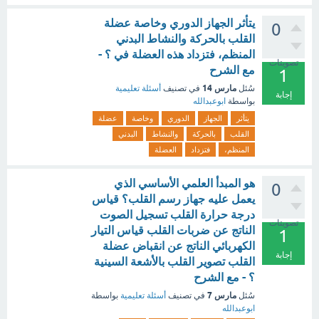
يتأثر الجهاز الدوري وخاصة عضلة
0
القلب بالحركة والنشاط البدني
المنظم، فتزداد هذه العضلة في ؟ -
تصويتات
مع الشرح
1
مارس 14
سُئل
في تصنيف
أسئلة تعليمية
إجابة
بواسطة
ابوعبدالله
يتأثر
الجهاز
الدوري
وخاصة
عضلة
القلب
بالحركة
والنشاط
البدني
المنظم،
فتزداد
العضلة
هو المبدأ العلمي الأساسي الذي
0
يعمل عليه جهاز رسم القلب؟ قياس
درجة حرارة القلب تسجيل الصوت
تصويتات
الناتج عن ضربات القلب قياس التيار
1
الكهربائي الناتج عن انقباض عضلة
إجابة
القلب تصوير القلب بالأشعة السينية
؟ - مع الشرح
مارس 7
سُئل
في تصنيف
أسئلة تعليمية
بواسطة
ابوعبدالله