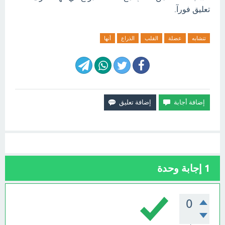
تعليق فورآ.
تتشابه
عضلة
القلب
الذراع
أنها
1
إجابة وحدة
0