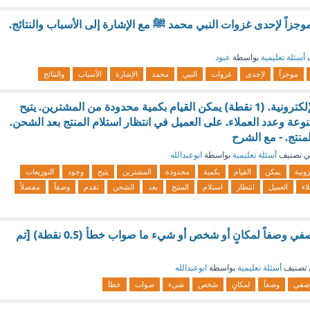
وجزاً لإحدى غزوات النبي محمد ﷺ مع الإشارة إلى الأسباب والنتائج.
ف
أسئلة تعليمية
بواسطة
عبود
موجزاً
لإحدى
غزوات
النبي
محمد
الإشارة
الأسباب
والنتائج
من صريح التجارة الإلكترونية. (1 نقطة) يمكن القيام بكمية محدودة من المشترين. يتيح
نوعة وعدد العملاء. على العميل في انتظار استلام المنتج بعد الشحن.
لمنتج. - مع الشرح
 تصنيف
أسئلة تعليمية
بواسطة
ابوعبدالله
رونية
يمكن
القيام
بكمية
محدودة
المشترين
يتيح
وجود
التوزيعات
اء
العميل
انتظار
استلام
المنتج
بعد
الشحن
تقدم
وصفاً
مفصلاً
يعرض الأسلوب الوصفي وصفاً لمكانٍ أو شخص أو شيء ما صواب خطأ (0.5 نقطة) [تم
تصنيف
أسئلة تعليمية
بواسطة
ابوعبدالله
وصفي
وصفاً
لمكانٍ
شخص
شيء
صواب
خطأ