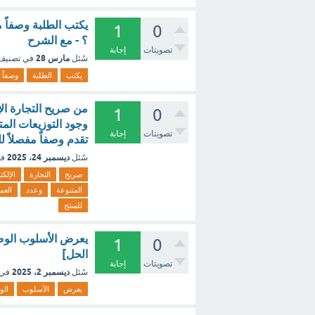
يكتب الطلبة وصفاً م
1
0
؟ - مع الشرح
تصويتات
إجابة
مارس 28
سُئل
في تصني
يكتب
الطلبة
وصفاً
1
0
وجود التوزيعات المت
تصويتات
إجابة
تقدم وصفاً مفصلاً ل
ديسمبر 24، 2025
سُئل
في
صريح
التجارة
الإلكت
المتنوعة
وعدد
العمل
للمنتج
1
0
الحل]
تصويتات
إجابة
ديسمبر 2، 2025
سُئل
في 
يعرض
الأسلوب
ال