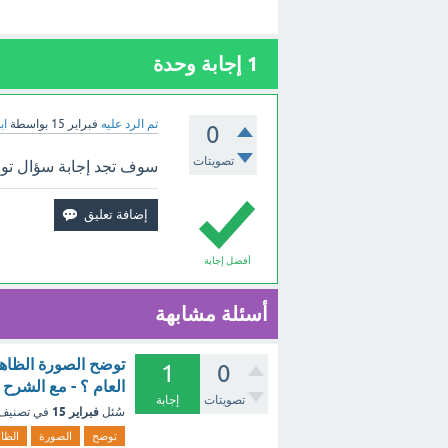
1
إجابة وحدة
تم الرد عليه
فبراير 15
بواسطة
اب
0
تصويتات
سوف تجد إجابة سؤال توضح
أفضل إجابة
أسئلة مشابهة
توضح الصورة الظاهرة
1
0
العام ؟ - مع الشرح
تصويتات
إجابة
فبراير 15
سُئل
في تصنيف
توضح
الصورة
الظا