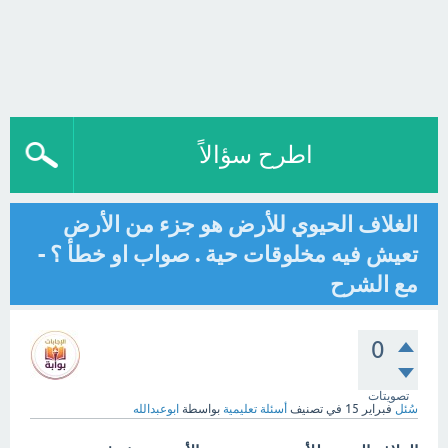
اطرح سؤالاً
الغلاف الحيوي للأرض هو جزء من الأرض
تعيش فيه مخلوقات حية . صواب او خطأ ؟ -
مع الشرح
0
تصويتات
سُئل
فبراير 15
في تصنيف
أسئلة تعليمية
بواسطة
ابوعبدالله