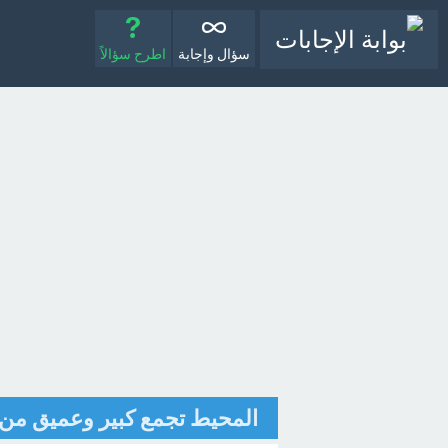
سؤال وإجابة
اطرح سؤالاً
المحيط تجمع كبير وعميق من ا