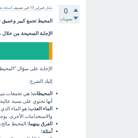
سُئل
فبراير 15
في تصنيف
أسئلة تع
0
تصويتات
المحيط تجمع كبير وعميق م
الإجابة الصحيحة من خلال 
الإجابة على سؤال "المحيط
إليك الشرح:
المحيطات:
هي تجمعات مياه
أنها تحتوي على نسبة عالية 
الماء العذب:
هو الماء الذي 
والاستخدامات الأخرى. يوجد ا
الفرق بينهما:
المحيط مالح، ب
أمثلة: