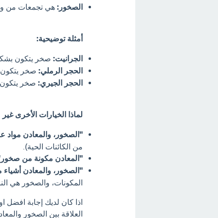
الصخور:
هي تجمعات من واحد
أمثلة توضيحية:
الجرانيت:
صخر يتكون بشكل 
الحجر الرملي:
صخر يتكون ب
الحجر الجيري:
صخر يتكون 
لماذا الخيارات الأخرى غير
"الصخور، والمعادن مواد ع
من الكائنات الحية).
"المعادن مكونة من صخور"
"الصخور، والمعادن أشياء م
المكونات، والصخور هي النات
اذا كان لديك إجابة افضل او
العلاقة بين الصخور والمع