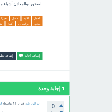
الصخور ،والمعادن أشياء مت
الجمل
الآتيه
أفضل
تعبيرًا
صخور
،والمعادن
أشياء
متم
1
إجابة وحدة
تم الرد عليه
فبراير 15
بواسطة
اب
0