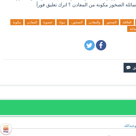
ماثلة الصخور مكونة من المعادن ؟ اترك تعليق فورآ.
العلاقة
الصخور
والمعادن
الصخور،
مواد
عضوية
المعادن
مكونة
اثلة
وعبدالله