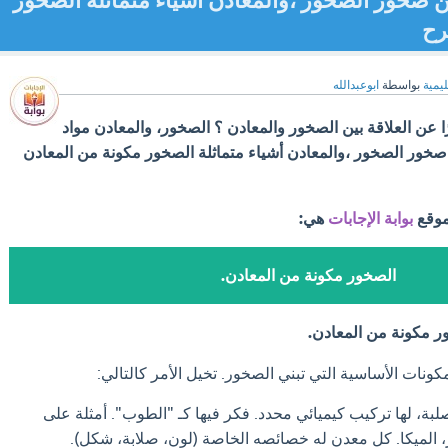
 صخور الصخور ،والمعادن أشياء متماثلة الصخور
رح
ليمية
بواسطة
ابوعبدالله
ًا عن العلاقة بين الصخور والمعادن ؟ الصخور، والمعادن مواد
خور الصخور ،والمعادن أشياء متماثلة الصخور مكونة من المعادن
موقع
بوابة الإجابات
هي:
الصخور مكونة من المعادن.
ر مكونة من المعادن.
كونات الأساسية التي تبني الصخور. تخيل الأمر كالتالي:
بة، لها تركيب كيميائي محدد. فكر فيها كـ "الطوب". أمثلة على
ار، الميكا. كل معدن له خصائصه الخاصة (لون، صلابة، شكل).