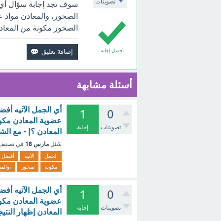
تصويتات
سوف تجد إجابة سؤال أي ال
الصخور، والمعادن مواد ع
الصخور مكونة من المعادن
أفضل إجابة
أسئلة مشابهة
أي الجمل الآتيه أفض
1
0
عضوية المعادن مكون
تصويتات
إجابة
المعادن ؟| - مع الش
مارس 18
سُئل
في تصني
الجمل
الآتيه
أفضل
مكونة
صخور
،والم
أي الجمل الآتيه أفض
1
0
عضوية المعادن مكون
تصويتات
إجابة
المعادن إظهار النتي