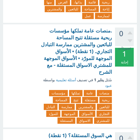
ربحية
قائمة
بذاتها،
الغرض
منها
إتاحة
المساحة
للبائعين
والمشترين
لممارسة
عمل
.منصات عامة تملكها مؤسسات
0
ربحية مستقلة تتيح المساحة
للبائعين والمشترين ممارسة التبادل
تصويتات
التجاري. (1 نقطة) • الأسواق
1
الموجهة للمورّد • الأسواق الموجهة
إجابة
للمشتري الاسواق المستقلة - مع
الشرح
يناير 1
سُئل
في تصنيف
أسئلة تعليمية
بواسطة
عبود
منصات
عامة
تملكها
مؤسسات
ربحية
مستقلة
تتيح
المساحة
للبائعين
والمشترين
ممارسة
التبادل
التجاري
الأسواق
الموجهة
للمورّد
للمشتري
الاسواق
المستقلة
هي السوق المستقلة؟ (1 نقطة)
0