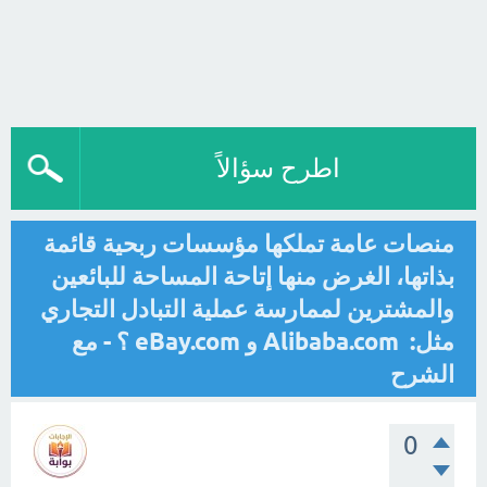
اطرح سؤالاً
منصات عامة تملكها مؤسسات ربحية قائمة
بذاتها، الغرض منها إتاحة المساحة للبائعين
والمشترين لممارسة عملية التبادل التجاري
مثل: Alibaba.com و eBay.com ؟ - مع
الشرح
0