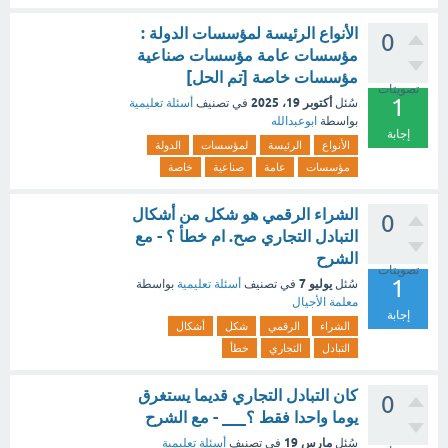
الأنواع الرئيسة لمؤسسات الدولة :
0
مؤسسات عامة مؤسسات صناعية
مؤسسات خاصة [تم الحل]
تصويتات
1
أكتوبر 19، 2025
سُئل
في تصنيف
أسئلة تعليمية
بواسطة
ابوعبدالله
إجابة
الأنواع
الرئيسة
لمؤسسات
الدولة
مؤسسات
عامة
صناعية
خاصة
الشراء الرقمي هو شكل من أشكال
0
التبادل التجاري صح. ام خطأ ؟ - مع
الشرح
تصويتات
1
يوليو 7
سُئل
في تصنيف
أسئلة تعليمية
بواسطة
معلمة الأجيال
إجابة
الشراء
الرقمي
شكل
أشكال
التبادل
التجاري
خطأ
كان التبادل التجاري قديما يستغرق
0
يوما واحدا فقط ؟___ - مع الشرح
مارس 19
سُئل
في تصنيف
أسئلة تعليمية