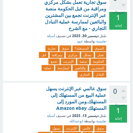
سوق تجارية تعمل بشكل مركزي
ومراقبة من قبل الحكومة منصة
تصويتات
عبر الإنترنت تجمع بين المشترين
1
والبائعين لممارسة عملية التبادل
إجابة
التجاري - مع الشرح
ديسمبر 30، 2025
سُئل
في تصنيف
أسئلة
تعليمية
بواسطة
عبود
السوق
المستقلة؟
سوق
تجارية
تعمل
بشكل
مركزي
ومراقبة
قبل
الحكومة
منصة
الإنترنت
تجمع
المشترين
والبائعين
لممارسة
عملية
التبادل
التجاري
سوق عالمي عبر الإنترنت يسهل
0
عملية البيع من المستهلك إلى
المستهلك.ومن المورد إلى
تصويتات
المستهلك Amazon ebay
1
ديسمبر 13، 2025
سُئل
في تصنيف
أسئلة
إجابة
تعليمية
بواسطة
ابوعبدالله
سوق
عالمي
الإنترنت
يسهل