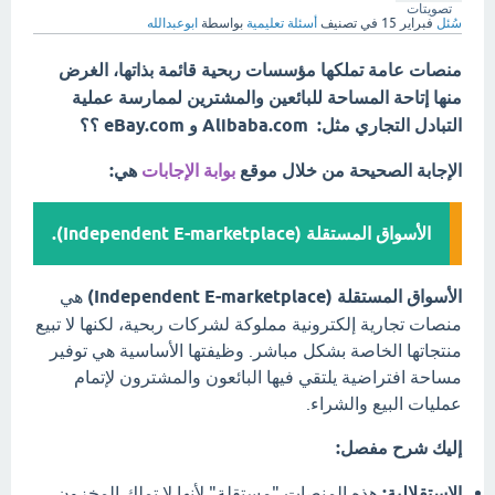
تصويتات
سُئل
فبراير 15
في تصنيف
أسئلة تعليمية
بواسطة
ابوعبدالله
منصات عامة تملكها مؤسسات ربحية قائمة بذاتها، الغرض
منها إتاحة المساحة للبائعين والمشترين لممارسة عملية
التبادل التجاري مثل: Alibaba.com و eBay.com ؟؟
الإجابة الصحيحة من خلال موقع
بوابة الإجابات
هي:
الأسواق المستقلة (Independent E-marketplace).
الأسواق المستقلة (Independent E-marketplace)
هي
منصات تجارية إلكترونية مملوكة لشركات ربحية، لكنها لا تبيع
منتجاتها الخاصة بشكل مباشر. وظيفتها الأساسية هي توفير
مساحة افتراضية يلتقي فيها البائعون والمشترون لإتمام
عمليات البيع والشراء.
إليك شرح مفصل:
الاستقلالية:
هذه المنصات "مستقلة" لأنها لا تملك المخزون