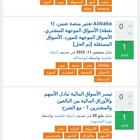
عملية
البيع
المستهلك
ومن
المورد
ebay
amazon
Alibaba تعتبر منصة ضمن. (1
0
نقطة) الأسواق الموجهة للمشتري.
الأسواق الموجهة للمورد. الأسواق
تصويتات
المستقلة [تم الحل]
1
سبتمبر 11، 2025
سُئل
في تصنيف
أسئلة
إجابة
تعليمية
بواسطة
ابوعبدالله
alibaba
تعتبر
منصة
ضمن
الأسواق
الموجهة
للمشتري
للمورد
المستقلة
تيسر الأسواق المالية تبادل الأسهم
0
والأوراق المالية بين البائعين
والمشترين ؟ - مع الشرح
تصويتات
1
مايو 20
سُئل
في تصنيف
أسئلة تعليمية
بواسطة
نورة المجتهدة
إجابة
تيسر
الأسواق
المالية
تبادل
الأسهم
والأوراق
البائعين
والمشترين