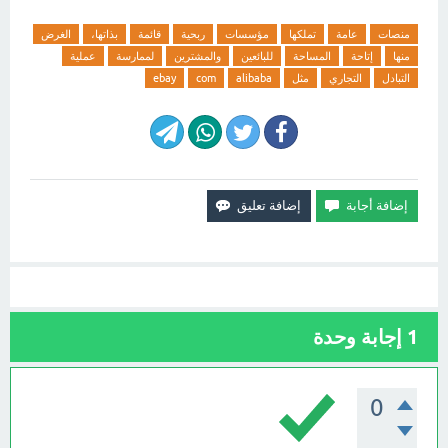
منصات
عامة
تملكها
مؤسسات
ربحية
قائمة
بذاتها،
الغرض
منها
إتاحة
المساحة
للبائعين
والمشترين
لممارسة
عملية
التبادل
التجاري
مثل
alibaba
com
ebay
1
إجابة وحدة
0