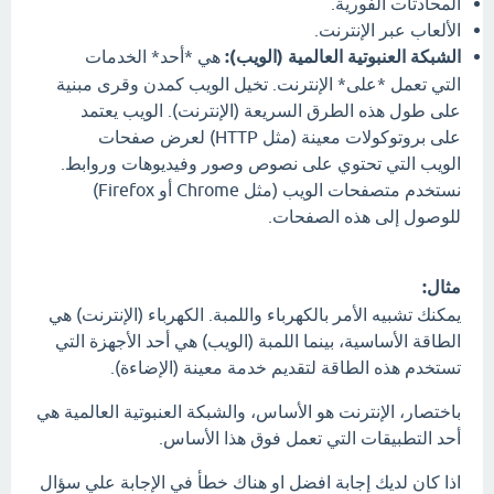
المحادثات الفورية.
الألعاب عبر الإنترنت.
الشبكة العنبوتية العالمية (الويب):
هي *أحد* الخدمات
التي تعمل *على* الإنترنت. تخيل الويب كمدن وقرى مبنية
على طول هذه الطرق السريعة (الإنترنت). الويب يعتمد
على بروتوكولات معينة (مثل HTTP) لعرض صفحات
الويب التي تحتوي على نصوص وصور وفيديوهات وروابط.
نستخدم متصفحات الويب (مثل Chrome أو Firefox)
للوصول إلى هذه الصفحات.
مثال:
يمكنك تشبيه الأمر بالكهرباء واللمبة. الكهرباء (الإنترنت) هي
الطاقة الأساسية، بينما اللمبة (الويب) هي أحد الأجهزة التي
تستخدم هذه الطاقة لتقديم خدمة معينة (الإضاءة).
باختصار، الإنترنت هو الأساس، والشبكة العنبوتية العالمية هي
أحد التطبيقات التي تعمل فوق هذا الأساس.
اذا كان لديك إجابة افضل او هناك خطأ في الإجابة علي سؤال