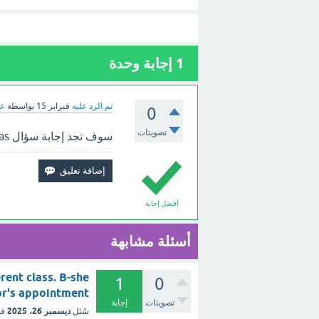
1
إجابة وحدة
تم الرد عليه
فبراير 15
بواسطة
عب
0
تصويتات
سوف تجد إجابة سؤال Diana can't come to class because she has ؟ بالأعلى.
أفضل إجابة
أسئلة مشابهة
erent class. B-she
1
0
 doctor's appointment
تصويتات
إجابة
ديسمبر 26، 2025
سُئل
في