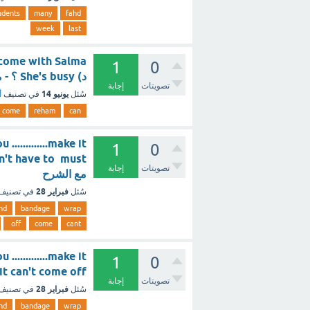
udents
many
fahd
week
last
1
0
د) She's busy ؟ - مع الشرح
تصويتات
إجابة
يونيو 14
سُئل
في تصنيف
أ
come
reham
can
...........make it
1
0
تصويتات
إجابة
مع الشرح
فبراير 28
سُئل
في تصنيف
nd
bandage
wrap
off
come
cant
...........make it
1
0
sure it can't come off
تصويتات
إجابة
فبراير 28
سُئل
في تصنيف
nd
bandage
wrap