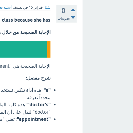
سُئل
فبراير 15
في تصنيف
أسئلة تع
0
تصويتات
to class because she has
الإجابة الصحيحة من خلال 
الإجابة الصحيحة هي "a doctor's appointment." (موعد مع الطبيب).
شرح مفصل:
"a"
: هذه أداة تنكير. نست
محدداً نعرفه.
"doctor's"
"doctor" لندل على أن الموعد مرتبط بالطبيب.
"appointment"
: تعني "م