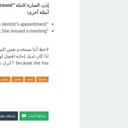
إذن، العبارة كاملة "a doctor's appointment" تعني "موعد مع الطبيب" بشكل عام.
أمثلة أخرى:
"I have a dentist's appointment." (لدي موعد مع طبيب الأسنان).
"She missed a meeting." (فاتتها اجتماع).
لاحظ أننا نستخدم نفس التركيبة: "a + اسم المهنة/الشيء + '/meeting
because she has ؟ اترك تعليق فورآ.
class
come
cant
diana