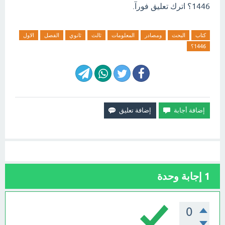
1446؟ اترك تعليق فورآ.
كتاب
البحث
ومصادر
المعلومات
ثالث
ثانوي
الفصل
الاول
1446؟
1
إجابة وحدة
0