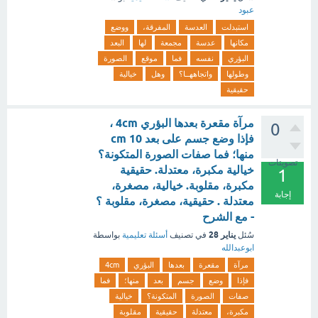
عبود
استبدلت
العدسة
المفرقة،
ووضع
مكانها
عدسة
مجمعة
لها
البعد
البؤري
نفسه
فما
موقع
الصورة
وطولها
واتجاههــا؟
وهل
خيالية
حقيقية
مرآة مقعرة بعدها البؤري 4cm ،
0
فإذا وضع جسم على بعد cm 10
منها؛ فما صفات الصورة المتكونة؟
تصويتات
خيالية مكبرة، معتدلة. حقيقية
1
مكبرة، مقلوبة. خيالية، مصغرة،
إجابة
معتدلة . حقيقية، مصغرة، مقلوبة ؟
- مع الشرح
يناير 28
سُئل
في تصنيف
أسئلة تعليمية
بواسطة
ابوعبدالله
مرآة
مقعرة
بعدها
البؤري
4cm
فإذا
وضع
جسم
بعد
منها؛
فما
صفات
الصورة
المتكونة؟
خيالية
مكبرة،
معتدلة
حقيقية
مقلوبة