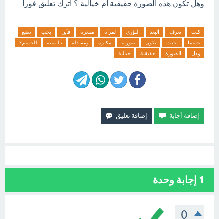
وهل تكون هذه الصورة حقيقية أم خيالية ؟ اترك تعليق فورآ.
كنت
تعرف
البعد
البؤري
لمرآة
مقعرة
فأين
يجب
تضع
جسما
بحيث
تكون
صورته
مكبرة
ومعتدلة
بالنسبة
للجسم؟
وهل
الصورة
حقيقية
خيالية
1
إجابة وحدة
0