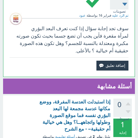
تصويتات
تم الرد عليه
فبراير 16
بواسطة
عبود
سوف تجد إجابة سؤال إذا كنت تعرف البعد البؤري
لمرآة مقعرة فأين يجب أن تضع جسما بحيث تكون صورته
مكبرة ومعتدلة بالنسبة للجسم؟ وهل تكون هذه الصورة
حقيقية أم خيالية ؟ بالأعلى.
أسئلة مشابهة
إذا استبدلت العدسة المفرقة، ووضع
0
مكانها عدسة مجمعة لها البعد
البؤري نفسه فما موقع الصورة
تصويتات
وطولها واتجاههــا؟ وهل هي خيالية
1
أم حقيقية~ - مع الشرح
إجابة
يناير 2
سُئل
في تصنيف
أسئلة تعليمية
بواسطة