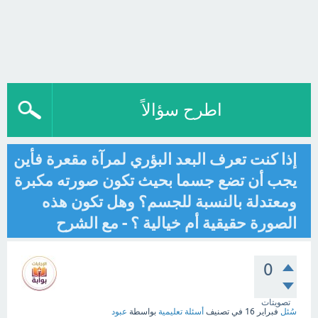
اطرح سؤالاً
إذا كنت تعرف البعد البؤري لمرآة مقعرة فأين
يجب أن تضع جسما بحيث تكون صورته مكبرة
ومعتدلة بالنسبة للجسم؟ وهل تكون هذه
الصورة حقيقية أم خيالية ؟ - مع الشرح
0
تصويتات
سُئل
فبراير 16
في تصنيف
أسئلة تعليمية
بواسطة
عبود