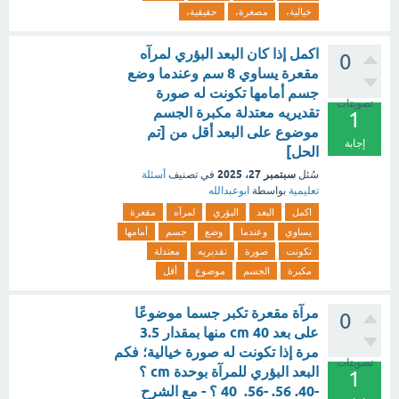
خيالية،
مصغرة،
حقيقية،
اكمل إذا كان البعد البؤري لمرآه
0
مقعرة يساوي 8 سم وعندما وضع
جسم أمامها تكونت له صورة
تصويتات
تقديريه معتدلة مكبرة الجسم
1
موضوع على البعد أقل من [تم
إجابة
الحل]
سبتمبر 27، 2025
سُئل
في تصنيف
أسئلة
تعليمية
بواسطة
ابوعبدالله
اكمل
البعد
البؤري
لمرآه
مقعرة
يساوي
وعندما
وضع
جسم
أمامها
تكونت
صورة
تقديريه
معتدلة
مكبرة
الجسم
موضوع
أقل
مرآة مقعرة تكبر جسما موضوعًا
0
على بعد cm 40 منها بمقدار 3.5
مرة إذا تكونت له صورة خيالية؛ فكم
تصويتات
البعد البؤري للمرآة بوحدة cm ؟
1
-40. 56. -56. 40 ؟ - مع الشرح