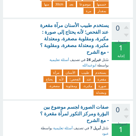
جسمها
موضوعا
بعد
30cm
منها
بمقدار
مرة
يستخدم طبيب الأسنان مرآة مقعرة
0
عند الفحص؛ لأنه يحتاج إلى صورة :
مكبرة، ومقلوبة مصغرة، ومعتدلة
تصويتات
مكبرة، ومعتدلة مصغرة، ومقلوبة ؟
1
- مع الشرح
إجابة
فبراير 26
سُئل
في تصنيف
أسئلة تعليمية
بواسطة
ابوعبدالله
يستخدم
طبيب
الأسنان
مرآة
مقعرة
عند
الفحص؛
لأنه
يحتاج
صورة
مكبرة،
ومقلوبة
مصغرة،
ومعتدلة
صفات الصورة لجسم موضوع بين
0
البؤرة ومركز التكور لمرآة مقعرة ؟
- مع الشرح
تصويتات
1
أبريل 7
سُئل
في تصنيف
أسئلة تعليمية
بواسطة
عبود