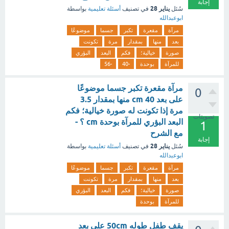
إجابة
يناير 28
سُئل
في تصنيف
أسئلة تعليمية
بواسطة
ابوعبدالله
مرآة
مقعرة
تكبر
جسما
موضوعًا
بعد
منها
بمقدار
مرة
تكونت
صورة
خيالية؛
فكم
البعد
البؤري
للمرآة
بوحدة
-40
-56
مرآة مقعرة تكبر جسما موضوعًا
0
على بعد cm 40 منها بمقدار 3.5
مرة إذا تكونت له صورة خيالية؛ فكم
تصويتات
البعد البؤري للمرآة بوحدة cm ؟ -
1
مع الشرح
إجابة
يناير 28
سُئل
في تصنيف
أسئلة تعليمية
بواسطة
ابوعبدالله
مرآة
مقعرة
تكبر
جسما
موضوعًا
بعد
منها
بمقدار
مرة
تكونت
صورة
خيالية؛
فكم
البعد
البؤري
للمرآة
بوحدة
يقف طفل طوله 50cm على بعد