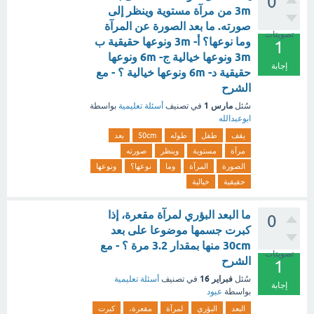
0
3m من مرآة مستوية وينظر إلى
صورته. ما بعد الصورة عن المرآة
تصويتات
وما نوعها؟ أ- 3m ونوعها حقيقية ب
1
3m ونوعها خيالية ج- 6m ونوعها
إجابة
حقيقية د- 6m ونوعها خيالية ؟ - مع
الشرح
مارس 1
سُئل
في تصنيف
أسئلة تعليمية
بواسطة
ابوعبدالله
يقف
طفل
طوله
50cm
بعد
مرآة
مستوية
وينظر
صورته
الصورة
المرآة
وما
نوعها؟
ونوعها
حقيقية
خيالية
ما البعد البؤري لمرآة مقعرة، إذا
0
كبرت جسمها موضوعا على بعد
30cm منها بمقدار 3.2 مرة ؟ - مع
تصويتات
الشرح
1
فبراير 16
سُئل
في تصنيف
أسئلة تعليمية
إجابة
بواسطة
عبود
البعد
البؤري
لمرآة
مقعرة،
كبرت