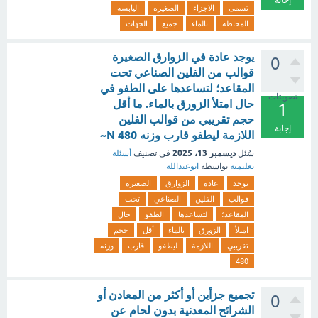
إجابة
تسمى
الاجزاء
الصغيره
اليابسه
المحاطه
بالماء
جميع
الجهات
يوجد عادة في الزوارق الصغيرة
0
قوالب من الفلين الصناعي تحت
المقاعد؛ لتساعدها على الطفو في
تصويتات
حال امتلأ الزورق بالماء. ما أقل
1
حجم تقريبي من قوالب الفلين
إجابة
اللازمة ليطفو قارب وزنه N 480~
ديسمبر 13، 2025
سُئل
في تصنيف
أسئلة
تعليمية
بواسطة
ابوعبدالله
يوجد
عادة
الزوارق
الصغيرة
قوالب
الفلين
الصناعي
تحت
المقاعد؛
لتساعدها
الطفو
حال
امتلأ
الزورق
بالماء
أقل
حجم
تقريبي
اللازمة
ليطفو
قارب
وزنه
480
تجميع جزأين أو أكثر من المعادن أو
0
الشرائح المعدنية بدون لحام عن