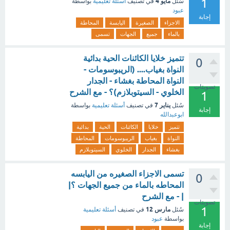
1
مايو 4
سُئل
في تصنيف
أسئلة تعليمية
بواسطة
عبود
إجابة
الاجزاء
الصغيرة
اليابسة
المحاطة
بالماء
جميع
الجهات
تسمى
تتميز خلايا الكائنات الحية بدائية
0
النواة بغياب.... (الريبوسومات -
النواة المحاطة بغشاء - الجدار
تصويتات
الخلوي - السيتوبلازم)؟ - مع الشرح
1
يناير 7
سُئل
في تصنيف
أسئلة تعليمية
بواسطة
إجابة
ابوعبدالله
تتميز
خلايا
الكائنات
الحية
بدائية
النواة
بغياب
الريبوسومات
المحاطة
بغشاء
الجدار
الخلوي
السيتوبلازم
تسمى الاجزاء الصغيره من اليابسه
0
المحاطه بالماء من جميع الجهات ؟|
| - مع الشرح
تصويتات
1
مارس 12
سُئل
في تصنيف
أسئلة تعليمية
بواسطة
عبود
إجابة