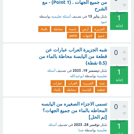
من جميع الجهات . (1 Point) - مع
الشرح
تصويتات
1
يناير 13
سُئل
في تصنيف
أسئلة تعليمية
بواسطة
عبود
إجابة
الجزيرة
أرض
يابسة
محاطة
بالماء
جميع
الجهات
point
شبه الجزيرة العراب عبارات عن
0
قطعة من اليابسة محاطة بالماء من
(0.5 نقطة)
تصويتات
1
ديسمبر 19، 2025
سُئل
في تصنيف
أسئلة
تعليمية
بواسطة
ابوعبدالله
إجابة
شبه
الجزيرة
العراب
عبارات
قطعة
اليابسة
محاطة
بالماء
تسمى الاجزاء الصغيره من اليابسه
0
المحاطه بالماء من جميع الجهات؟
[تم الحل]
تصويتات
1
نوفمبر 28، 2023
سُئل
في تصنيف
أسئلة
تعليمية
بواسطة
صبا