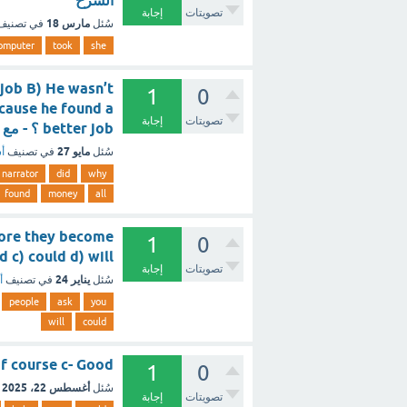
الشرح
تصويتات
إجابة
مارس 18
سُئل
في تصني
omputer
took
she
 job B) He wasn’t
1
0
cause he found a
تصويتات
إجابة
better job ؟ - مع الشرح
مايو 27
سُئل
في تصنيف
أس
narrator
did
why
found
money
all
before they become
1
0
should c) could d) will
تصويتات
إجابة
يناير 24
سُئل
في تصنيف
أ
people
ask
you
will
could
b- Of course c- Good
1
0
أغسطس 22، 2025
سُئل
تصويتات
إجابة