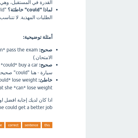
القدرة في المستقبل، وهي م
لماذا "could" خاطئة؟
الطلبات المهذبة. لا تتناسب مع
أمثلة توضيحية:
صحيح:
الامتحان.)
صحيح:
سيارة - هنا "could" صحيحة لأن الفعل "buy" يشير إلى حدث في الماضي.)
خاطئ:
at she *can* lose weight.)
 that she could get a better job
he
correct
sentence
this