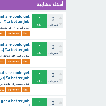
أسئلة مشابهة
hat she could get
1
0
a better job. ؟ - مع الشرح
تصويتات
إجابة
فبراير 14
سُئل
في تصنيف
rect
sentence
this
hat she could get
1
0
a better job.؟ [تم الحل]
تصويتات
إجابة
نوفمبر 29، 2023
سُئل
في
rect
sentence
this
hat she could get
1
0
a better job؟ [تم الحل]
تصويتات
إجابة
ديسمبر 2، 2023
سُئل
في 
rect
sentence
this
1
0