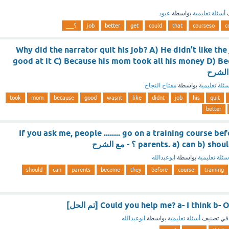
ف
أسئلة تعليمية
بواسطة
عبود
c
courseso
that
could
get
better
job
؟___
Why did the narrator quit his job? A) He didn’t like the
good at it C) Because his mom took all his money D) Be
ئلة تعليمية
بواسطة
مفتاح النجاح
took
mom
because
good
wasnt
like
didnt
job
his
quit
better
If you ask me, people ........ go on a training course 
parents. a) can b)  ؟ - مع الشرح
سئلة تعليمية
بواسطة
ابوعبدالله
should
can
parents
become
they
before
course
training
Could you help me? a- I think  [تم الحل]
في تصنيف
أسئلة تعليمية
بواسطة
ابوعبدالله