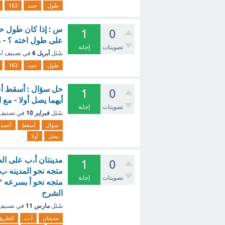
طول
حمد
163
1
0
على طول اخته ؟ - 
تصويتات
إجابة
أبريل 6
سُئل
في تصنيف
أس
طول
حمد
163
حل سؤال : أسقط أح
1
0
أيهما يصل أولا - مع
تصويتات
إجابة
فبراير 10
سُئل
في تصنيف
سؤال
أسقط
أحمد
يصل
أولا
1
0
تصويتات
إجابة
الشرح
مارس 11
سُئل
في تصني
مدينتان
أ،ب
الطريق