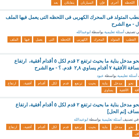
اللحظه
أخرى
فإن
السيارتان
يتقابلان
بعد
قطب المتولد فى المحرك الكهربى فى اللحظه التى يعمل فيها الملف
جال - مع الشرح
 تصنيف
أسئلة تعليمية
بواسطة
ابوعبدالله
القطب
المتولد
المحرك
الكهربى
اللحظه
التى
يعمل
فيها
الملف
تميل طريق صعودا نحو مدخل بناية ما بحيث ترتفع ٢ قدم لكل ٥ أقدام أفقية، ارتفاع
يساوي ٢,٨ قدم. ؟ - مع الشرح
أسئلة تعليمية
بواسطة
عبود
نحو
مدخل
بناية
بحيث
ترتفع
قدم
لكل
أقدام
أفقية،
ارتفاع
فة
الأفقية
يساوي
تميل طريق صعودا نحو مدخل بناية ما بحيث ترتفع ٢ قدم لكل ٥ أقدام أفقية، ارتفاع
مساف [تم الحل]
في تصنيف
أسئلة تعليمية
بواسطة
ابوعبدالله
نحو
مدخل
بناية
بحيث
ترتفع
قدم
لكل
أقدام
أفقية،
ارتفاع
اف