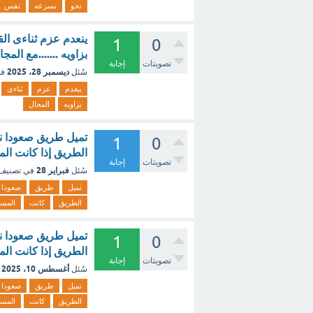
نحو
بسرعه
نفس
ينعدم عزم ثناءى ال
1
0
بزاويه .......مع الم
تصويتات
إجابة
ديسمبر 28، 2025
سُئل
في
ينعدم
عزم
ثناءى
بزاويه
المجال
1
0
الطريق إذا كانت المسافة الأفقية ٧ أقدام 
تصويتات
إجابة
فبراير 28
سُئل
في تصنيف
تميل
طريق
صعودا
الطريق
كانت
المسا
1
0
الطريق إذا كانت ال
تصويتات
إجابة
أغسطس 10، 2025
سُئل
تميل
طريق
صعودا
الطريق
كانت
المس