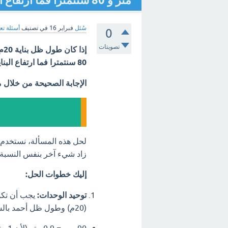
متر و 80 سنتمترا فما ارتفاع البنايه ؟ - مع الشرح
سُئل
فبراير 16
في تصنيف
أسئلة تع
0
تصويتات
80 سنتمترا فما ارتفاع البنايه ؟؟
الإجابة الصحيحة من خلال 
لحل هذه المسألة، نستخدم
زاد شيء آخر بنفس النسبة.
إليك خطوات الحل:
توحيد الوحدات:
يجب أن تكون
(20م) وطول ظل أحمد بالسنتيمتر (90 سم). لنحول طول ظل أحمد إلى المتر: