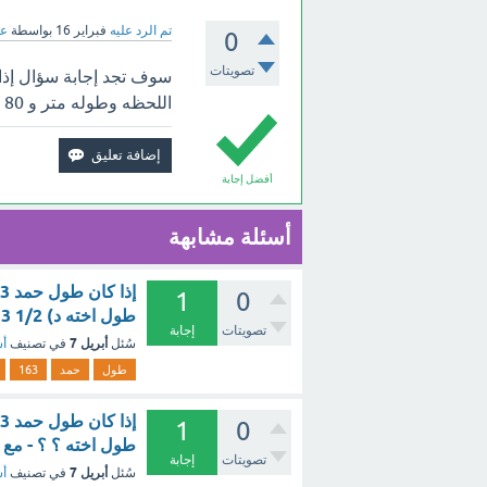
تم الرد عليه
فبراير 16
بواسطة
عب
0
تصويتات
اللحظه وطوله متر و 80 سنتمترا فما ارتفاع البنايه ؟ بالأعلى.
أفضل إجابة
أسئلة مشابهة
1
0
طول اخته د) 1/2 3 سم ؟ - مع الشرح
تصويتات
إجابة
أبريل 7
سُئل
في تصنيف
أس
طول
حمد
163
1
0
طول اخته ؟ ؟ - مع 
تصويتات
إجابة
أبريل 7
سُئل
في تصنيف
أس