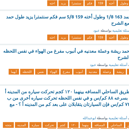
وطول
أخته
159
فكم
سنتمترا
يزيد
اخته
س : إذا كان طول حمد 163 1/8 وطول أخته 159 5/8 سم فكم سنتمترا يزيد طول حمد
مع الشرح
ئلة تعليمية
بواسطة
عبود
وطول
أخته
159
فكم
سنتمترا
يزيد
اخته
مد ريشة وعملة معدنيه في أنبوب مفرغ من الهواء في نفس اللحظه
 الشرح
أسئلة تعليمية
بواسطة
عبود
ريشة
وعملة
معدنيه
أنبوب
مفرغ
الهواء
نفس
اللحظه
أيهما
مدينتان أ،ب على الطريق الساحلي المسافه بينهما ١٢٠ كجم تحركت سياره من المدينه أ
متجه نحو المدينه ب بسرعه ٨٨ كم/س و في نفس اللحظه تحركت سياره أخرى من ب
متجه نحو أ بسرعه ٧٢ كم/س فإن السيارتان يتقابلان على بعد كم من المدينه أ ؟ - مع
ف
أسئلة تعليمية
بواسطة
ابوعبدالله
الساحلي
المسافه
بينهما
١٢٠
كجم
تحركت
سياره
المدينه
متجه