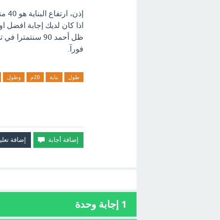
إذن، ارتفاع البناية هو 40 متراً.
فورآ.
طول
بناية
20م
وطول
1
إجابة وحدة