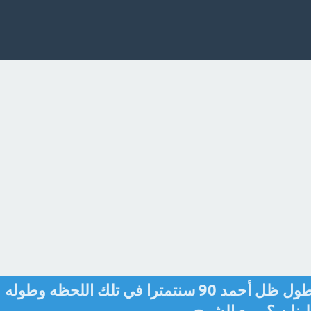
إذا كان طول ظل بناية 20م وطول ظل أحمد 90 سنتمترا في تلك اللحظه وطوله