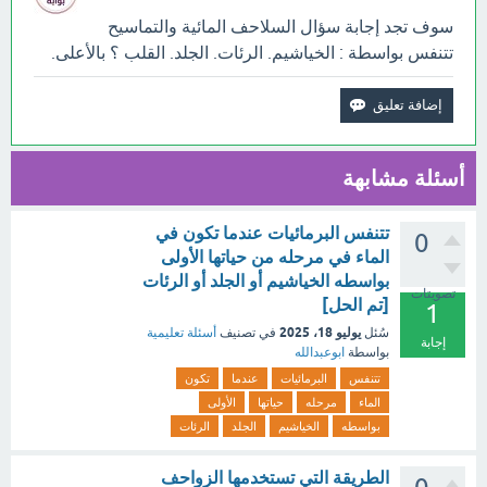
سوف تجد إجابة سؤال السلاحف المائية والتماسيح
تتنفس بواسطة : الخياشيم. الرئات. الجلد. القلب ؟ بالأعلى.
أسئلة مشابهة
تتنفس البرمائيات عندما تكون في
0
الماء في مرحله من حياتها الأولى
بواسطه الخياشيم أو الجلد أو الرئات
تصويتات
[تم الحل]
1
يوليو 18، 2025
سُئل
في تصنيف
أسئلة تعليمية
إجابة
بواسطة
ابوعبدالله
تتنفس
البرمائيات
عندما
تكون
الماء
مرحله
حياتها
الأولى
بواسطه
الخياشيم
الجلد
الرئات
الطريقة التي تستخدمها الزواحف