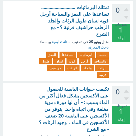
تمتلك البرمائيات ............................
0
تساعدها على القفز والسباحة أرجل
قوية لسان طويل الرئات والجلد
تصويتات
الرطب حراشيف قرنية ؟ - مع
1
الشرح
إجابة
يونيو 25
سُئل
في تصنيف
أسئلة تعليمية
بواسطة
باحث المعرفة
تمتلك
البرمائيات
تساعدها
القفز
والسباحة
أرجل
قوية
لسان
طويل
الرئات
والجلد
الرطب
حراشيف
قرنية
تكيفت حيوانات اليابسة للحصول
0
على الأكسجين بشكل فعال أكثر من
الماء بسبب : - أن لها دورة دموية
تصويتات
مغلقة وفي اتجاه واحد. يتوفر من
1
الأكسجين على اليابسة 20 ضعف
إجابة
الأكسجين في الماء . وجود الرئات ؟
- مع الشرح