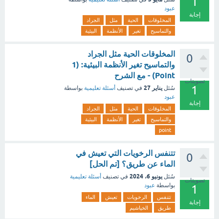
1
عبود
إجابة
المخلوقات
الحية
مثل
الجراد
والتماسيح
تغير
الأنظمة
البيئية
المخلوقات الحية مثل الجراد
0
والتماسيح تغير الأنظمة البيئية: (1
Point) - مع الشرح
تصويتات
1
يناير 27
سُئل
في تصنيف
أسئلة تعليمية
بواسطة
عبود
إجابة
المخلوقات
الحية
مثل
الجراد
والتماسيح
تغير
الأنظمة
البيئية
point
تتنفس الرخويات التي تعيش في
0
الماء عن طريق؟ [تم الحل]
يونيو 6، 2024
سُئل
في تصنيف
أسئلة تعليمية
تصويتات
بواسطة
عبود
1
تتنفس
الرخويات
تعيش
الماء
إجابة
طريق
الخياشيم