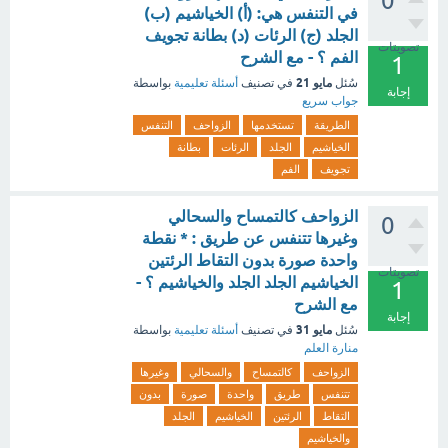
0
في التنفس هي: (أ) الخياشيم (ب)
الجلد (ج) الرئات (د) بطانة تجويف
تصويتات
الفم ؟ - مع الشرح
1
مايو 21
سُئل
في تصنيف
أسئلة تعليمية
بواسطة
إجابة
جواب سريع
الطريقة
تستخدمها
الزواحف
التنفس
الخياشيم
الجلد
الرئات
بطانة
تجويف
الفم
الزواحف كالتمساح والسحالي
0
وغيرها تتنفس عن طريق : * نقطة
واحدة صورة بدون التقاط الرئتين
تصويتات
الخياشيم الجلد الجلد والخياشيم ؟ -
1
مع الشرح
إجابة
مايو 31
سُئل
في تصنيف
أسئلة تعليمية
بواسطة
منارة العلم
الزواحف
كالتمساح
والسحالي
وغيرها
تتنفس
طريق
واحدة
صورة
بدون
التقاط
الرئتين
الخياشيم
الجلد
والخياشيم