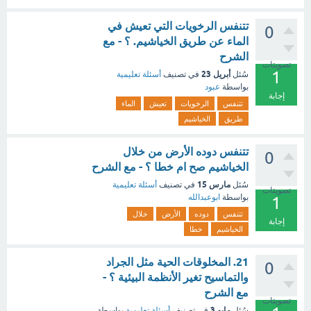
تتنفس الرخويات التي تعيش في
0
الماء عن طريق الخياشيم. ؟ - مع
الشرح
تصويتات
1
أبريل 23
سُئل
في تصنيف
أسئلة تعليمية
بواسطة
عبود
إجابة
تتنفس
الرخويات
تعيش
الماء
طريق
الخياشيم
تتنفس دوده الأرض من خلال
0
الخياشيم صح ام خطا ؟ - مع الشرح
مارس 15
سُئل
في تصنيف
أسئلة تعليمية
تصويتات
بواسطة
ابوعبدالله
1
تتنفس
دوده
الأرض
خلال
إجابة
الخياشيم
خطا
21. المخلوقات الحية مثل الجراد
0
والتماسيح تغير الأنظمة البيئية ؟ -
مع الشرح
تصويتات
مايو 3
سُئل
في تصنيف
أسئلة تعليمية
بواسطة