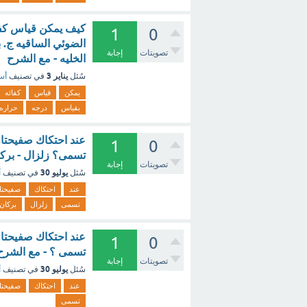
كيف يمكن قياس كفائه
1
0
الضوئي الساقيه ج. 
تصويتات
إجابة
الخليه - مع الشرح
يناير 3
سُئل
في تصنيف
أسئ
يمكن
قياس
كفائه
بقياس
درجه
حراره
عند احتكاك صفيحتا
1
0
تسمى؟ زلزال - بركا
تصويتات
إجابة
يوليو 30
سُئل
في تصنيف
أ
عند
احتكاك
صفيحتا
تسمى
زلزال
بركان
عند احتكاك صفيحتا
1
0
تسمى ؟ - مع الشرح
تصويتات
إجابة
يوليو 30
سُئل
في تصنيف
أ
عند
احتكاك
صفيحتا
تسمى