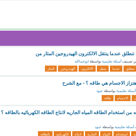
تنطلق عندما ينتقل الالكترون الهيدروجين المثار من
 تصنيف
أسئلة تعليمية
بواسطة
ابوعبدالله
تنطلق
عندما
ينتقل
الالكترون
الهيدروجين
المثار
هتزاز الاجسام هي طاقه ؟ - مع الشرح
أسئلة تعليمية
بواسطة
عبود
ز
الاجسام
طاقه
من استخدام الطاقه المياه الجاريه لانتاج الطاقه الكهربائيه بالطاقه ؟
أسئلة تعليمية
بواسطة
عبود
جه
استخدام
المياه
الجاريه
لانتاج
الكهربائيه
بالطاقه