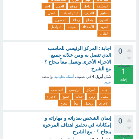
المختلفة
داخل
موقع
العمل
اختر
ينطبق
التعرف
استراتيجيات
العمل
التعاون
بنجاح
زملاء
الحصول
المزيد
الأصدقاء
تقنيات
التواصل
الفعّال
اجابة : المركز الرئيسي للحاسب
0
الذي تتصل به ومن خلاله جميع
الاجزاء الأخرى وتعمل معاً بنجاح ؟ -
تصويتات
مع الشرح
1
أبريل 4
سُئل
في تصنيف
أسئلة تعليمية
بواسطة
إجابة
عبود
اجابة
المركز
الرئيسي
للحاسب
تتصل
ومن
خلاله
جميع
الاجزاء
الأخرى
وتعمل
معاً
بنجاح
إيمان الشخص بقدراته و مهاراته و
0
إمكاناته في تحقيق اهداف المرجوة
بنجاح ؟ - مع الشرح
تصويتات