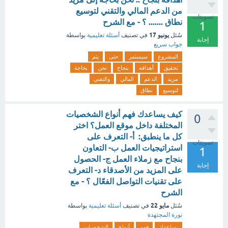
من الدعم المالي والتقني لتوسيع
تصويتات
نطاق ....... ؟ - مع الشرح
1
يونيو 17
سُئل
في تصنيف
أسئلة تعليمية
بواسطة
إجابة
جواب سريع
المشروع
سيستمر
حتى
يتم
تحقيق
أهدافه
بنجاح
نحن
بحاجة
مزيد
الدعم
المالي
والتقني
لتوسيع
نطاق
كيف يساعدك فهم أنواع الشخصيات
0
المختلفة داخل موقع العمل؟ اختر
كل ما ينطبق: أ- التعرف على
تصويتات
استراتيجيات العمل ب- التعاون
1
بنجاح مع زملاء العمل ج- الحصول
إجابة
على المزيد من الأصدقاء د- التعرف
على تقنيات التواصل الفعّال ؟ - مع
الشرح
مايو 22
سُئل
في تصنيف
أسئلة تعليمية
بواسطة
نورة المجتهدة
يساعدك
فهم
أنواع
الشخصيات