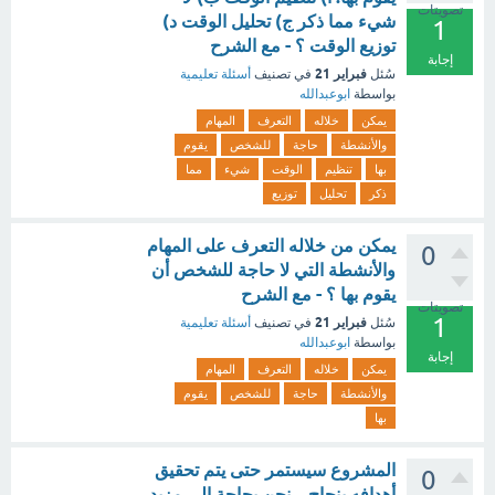
تصويتات
شيء مما ذكر ج) تحليل الوقت د)
1
توزيع الوقت ؟ - مع الشرح
إجابة
فبراير 21
سُئل
في تصنيف
أسئلة تعليمية
بواسطة
ابوعبدالله
يمكن
خلاله
التعرف
المهام
والأنشطة
حاجة
للشخص
يقوم
بها
تنظيم
الوقت
شيء
مما
ذكر
تحليل
توزيع
يمكن من خلاله التعرف على المهام
0
والأنشطة التي لا حاجة للشخص أن
يقوم بها ؟ - مع الشرح
تصويتات
1
فبراير 21
سُئل
في تصنيف
أسئلة تعليمية
بواسطة
ابوعبدالله
إجابة
يمكن
خلاله
التعرف
المهام
والأنشطة
حاجة
للشخص
يقوم
بها
المشروع سيستمر حتى يتم تحقيق
0
أهدافه بنجاح .. نحن بحاجة إلى مزيد