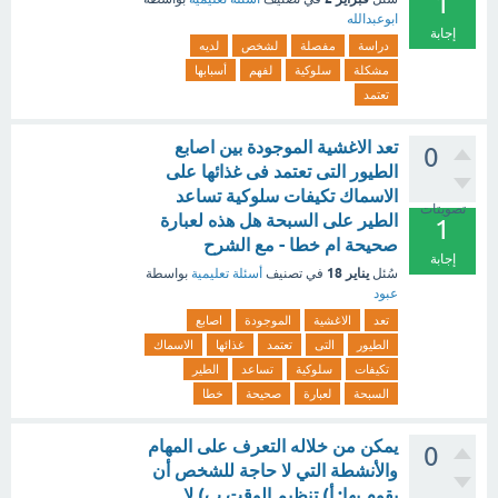
1
ابوعبدالله
إجابة
دراسة
مفصلة
لشخص
لديه
مشكلة
سلوكية
لفهم
أسبابها
تعتمد
تعد الاغشية الموجودة بين اصابع
0
الطيور التى تعتمد فى غذائها على
الاسماك تكيفات سلوكية تساعد
تصويتات
الطير على السبحة هل هذه لعبارة
1
صحيحة ام خطا - مع الشرح
إجابة
يناير 18
سُئل
في تصنيف
أسئلة تعليمية
بواسطة
عبود
تعد
الاغشية
الموجودة
اصابع
الطيور
التى
تعتمد
غذائها
الاسماك
تكيفات
سلوكية
تساعد
الطير
السبحة
لعبارة
صحيحة
خطا
يمكن من خلاله التعرف على المهام
0
والأنشطة التي لا حاجة للشخص أن
يقوم بها: أ) تنظيم الوقت ب) لا