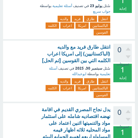
1
يوليو 23
سُئل
في تصنيف
أسئلة تعليمية
بواسطة
إجابة
جواب سريع
انتقل
طارق
فريد
والديه
الباكستانيين
امريكا
اعراب
الكلمه
القوسين
انتقل طارق فريد مع والديه
0
(الباكستانيين) إلى امريكا اعراب
الكلمه التي بين القوسين [تم الحل]
تصويتات
1
سبتمبر 30، 2025
سُئل
في تصنيف
أسئلة
تعليمية
بواسطة
ابوعبدالله
إجابة
انتقل
طارق
فريد
والديه
الباكستانيين
امريكا
اعراب
الكلمه
القوسين
يدل نجاح المصري القديم في اقامة
0
نهضه اقتصاديه شامله على استثمار
مواد والتنميتها اثنين اعتماد على
تصويتات
مواد المحليه ثلاثه اظهار قيمه
1
المساواه اربعه اهميه الحمايه البيئه