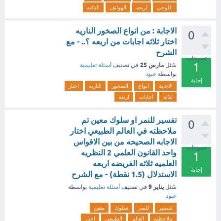
اللوحي
اربعه
الهواتف
الذكيه
الاجابة : من انواع الصخور الناريه
0
اختار ثلاثه اجابات من اربعه ؟.. - مع
الشرح
تصويتات
1
مارس 25
سُئل
في تصنيف
أسئلة تعليمية
بواسطة
عبود
إجابة
الاجابة
انواع
الصخور
الناريه
اختار
ثلاثه
اجابات
اربعه
تفسير للنمر او سلوك معين تم
0
ملاحظته في العالم الطبيعي اختار
الاجابه الصحيحه من بين الاقواس
تصويتات
واحد القانون العلمي 2 النظريه
1
العلميه ثلاثه الفريضه اربعه
إجابة
الاستدلال (1.5 نقطة) - مع الشرح
يناير 9
سُئل
في تصنيف
أسئلة تعليمية
بواسطة
عبود
تفسير
للنمر
سلوك
معين
ملاحظته
العالم
الطبيعي
اختار