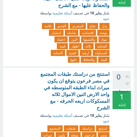
إجابة
والحفاظ عليها - مع الشرح
يناير 10
سُئل
في تصنيف
أسئلة تعليمية
بواسطة
عبود
يدل
نجاح
المصري
القديم
اقامة
نهضه
اقتصاديه
شامله
استثمار
مواد
والتنميتها
اثنين
اعتماد
المحليه
ثلاثه
اظهار
قيمه
المساواه
اربعه
اهميه
الحمايه
البيئه
والحفاظ
عليها
استنتج من دراستك طبقات المجتمع
0
في مصر فرعون يتوقع ان يكون
ميراث ابناء الطبقه المتوسطه في
تصويتات
واحد الارض اثنين الاموال ثلاثه
1
المسكوكات اربعه الحرفه - مع
إجابة
الشرح
يناير 10
سُئل
في تصنيف
أسئلة تعليمية
بواسطة
عبود
استنتج
دراستك
طبقات
المجتمع
مصر
فرعون
يتوقع
يكون
ميراث