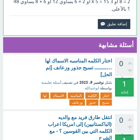
2 = 8 او 3 x 5 = 15 او 2 × 6 يساوي 12 او 6 × 8 يساوي 48
؟ بالأعلى.
أسئلة مشابهة
اختار الكلمه المناسبه الاسماك لها
0
….......... تسبح جذور وزعانف [تم
الحل]
تصويتات
1
نوفمبر 9، 2025
سُئل
في تصنيف
أسئلة تعليمية
بواسطة
ابوعبدالله
إجابة
اختار
الكلمه
المناسبه
الاسماك
لها
تسبح
جذور
وزعانف
انتقل طارق فريد مع والديه
0
(الباكستانيين) إلى امريكا اعراب
الكلمه التي بين القوسين ؟ - مع
تصويتات
الشرح