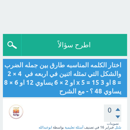
اطرح سؤالاً
اختار الكلمه المناسبه طارق بين جمله الضرب
والشكل التي تمثله اثنين في اربعه في 4 × 2
= 8 او 3 x 5 = 15 او 2 × 6 يساوي 12 او 6 × 8
يساوي 48 ؟ - مع الشرح
0
تصويتات
سُئل
فبراير 16
في تصنيف
أسئلة تعليمية
بواسطة
ابوعبدالله