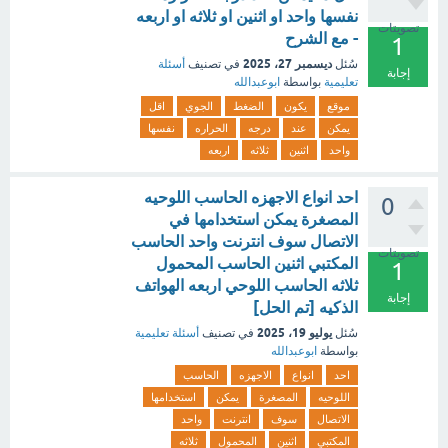
نفسها واحد او اثنين او ثلاثه او اربعه
تصويتات
- مع الشرح
1
ديسمبر 27، 2025
سُئل
في تصنيف
أسئلة
إجابة
تعليمية
بواسطة
ابوعبدالله
موقع
يكون
الضغط
الجوي
اقل
يمكن
عند
درجه
الحراره
نفسها
واحد
اثنين
ثلاثه
اربعه
احد انواع الاجهزه الحاسب اللوحيه
0
المصغرة يمكن استخدامها في
الاتصال سوف انترنت واحد الحاسب
تصويتات
المكتبي اثنين الحاسب المحمول
1
ثلاثه الحاسب اللوحي اربعه الهواتف
إجابة
الذكيه [تم الحل]
يوليو 19، 2025
سُئل
في تصنيف
أسئلة تعليمية
بواسطة
ابوعبدالله
احد
انواع
الاجهزه
الحاسب
اللوحيه
المصغرة
يمكن
استخدامها
الاتصال
سوف
انترنت
واحد
المكتبي
اثنين
المحمول
ثلاثه