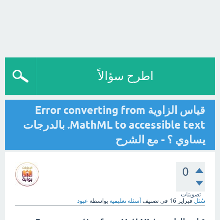
اطرح سؤالاً
قياس الزاوية Error converting from
MathML to accessible text. بالدرجات
يساوي ؟ - مع الشرح
0
تصويتات
سُئل
فبراير 16
في تصنيف
أسئلة تعليمية
بواسطة
عبود