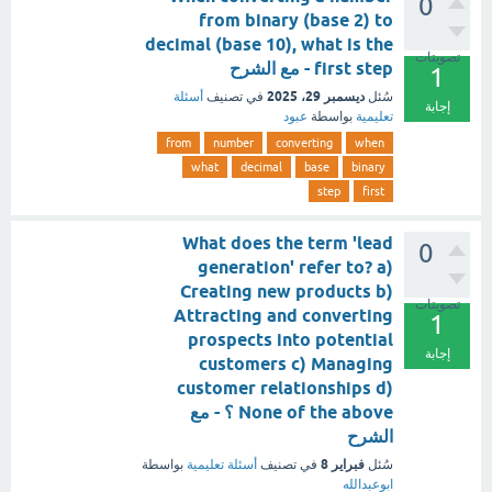
0
from binary (base 2) to
decimal (base 10), what is the
تصويتات
first step - مع الشرح
1
ديسمبر 29، 2025
سُئل
في تصنيف
أسئلة
إجابة
تعليمية
بواسطة
عبود
from
number
converting
when
what
decimal
base
binary
step
first
What does the term 'lead
0
generation' refer to? a)
Creating new products b)
تصويتات
Attracting and converting
1
prospects into potential
إجابة
customers c) Managing
customer relationships d)
None of the above ؟ - مع
الشرح
فبراير 8
سُئل
في تصنيف
أسئلة تعليمية
بواسطة
ابوعبدالله