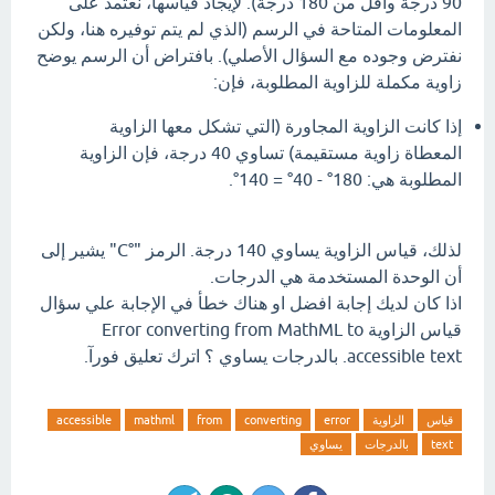
90 درجة وأقل من 180 درجة). لإيجاد قياسها، نعتمد على
المعلومات المتاحة في الرسم (الذي لم يتم توفيره هنا، ولكن
نفترض وجوده مع السؤال الأصلي). بافتراض أن الرسم يوضح
زاوية مكملة للزاوية المطلوبة، فإن:
إذا كانت الزاوية المجاورة (التي تشكل معها الزاوية
المعطاة زاوية مستقيمة) تساوي 40 درجة، فإن الزاوية
المطلوبة هي: 180° - 40° = 140°.
لذلك، قياس الزاوية يساوي 140 درجة. الرمز "°C" يشير إلى
أن الوحدة المستخدمة هي الدرجات.
اذا كان لديك إجابة افضل او هناك خطأ في الإجابة علي سؤال
قياس الزاوية Error converting from MathML to
accessible text. بالدرجات يساوي ؟ اترك تعليق فورآ.
قياس
الزاوية
error
converting
from
mathml
accessible
text
بالدرجات
يساوي