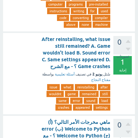
computer
programs
pre-installed
instructions
writing
for
used
code
converting
compiler
above
none
machine
After reinstalling, what issue
0
still remained? A. Game
wouldn’t load B. Sound error
تصويتات
C. Same settings appeared D.
1
Game crashes ؟ - مع الشرح
إجابة
يونيو 2
سُئل
في تصنيف
أسئلة تعليمية
بواسطة
مفتاح النجاح
issue
what
reinstalling
after
wouldnt
game
remained
still
same
error
sound
load
crashes
appeared
settings
ماهي مخرجات الأمر التالي؟ (أ)
0
Welcome to Python (ب) error
(ج) Welcome to Python ؟ - مع