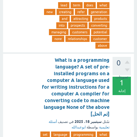
lead
term
does
what
new
creating
refer
generation
and
attracting
products
into
prospects
converting
managing
customers
potential
none
relationships
customer
above
What is a programming
0
language? A set of pre-
installed programs on a
تصويتات
computer A language used
1
for writing instructions for a
إجابة
computer A compiler for
converting code to machine
language None of the above
[تم الحل]
سبتمبر 18، 2025
سُئل
في تصنيف
أسئلة
تعليمية
بواسطة
ابوعبدالله
set
language
programming
what