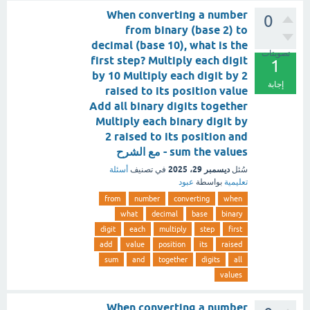
When converting a number
0
from binary (base 2) to
decimal (base 10), what is the
تصويتات
first step? Multiply each digit
1
by 10 Multiply each digit by 2
إجابة
raised to its position value
Add all binary digits together
Multiply each binary digit by
2 raised to its position and
sum the values - مع الشرح
ديسمبر 29، 2025
سُئل
في تصنيف
أسئلة
تعليمية
بواسطة
عبود
from
number
converting
when
what
decimal
base
binary
digit
each
multiply
step
first
add
value
position
its
raised
sum
and
together
digits
all
values
When converting a number