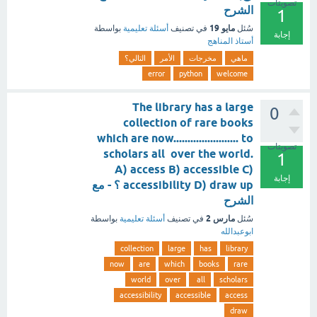
تصويتات
الشرح
1
مايو 19
سُئل
في تصنيف
أسئلة تعليمية
بواسطة
إجابة
أستاذ المناهج
ماهي
مخرجات
الأمر
التالي؟
error
python
welcome
The library has a large
0
collection of rare books
which are now....................... to
تصويتات
scholars all over the world.
1
A) access B) accessible C)
إجابة
accessibility D) draw up ؟ - مع
الشرح
مارس 2
سُئل
في تصنيف
أسئلة تعليمية
بواسطة
ابوعبدالله
collection
large
has
library
now
are
which
books
rare
world
over
all
scholars
accessibility
accessible
access
draw