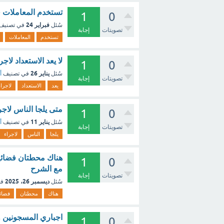
تستخدم المعاملات ف
1
0
فبراير 24
سُئل
في تصنيف
تصويتات
إجابة
تستخدم
المعاملات
لا يعد الاستعداد لاج
1
0
يناير 26
سُئل
في تصنيف
أ
تصويتات
إجابة
يعد
الاستعداد
لاجراء
متى يلجا الناس لاجر
1
0
يناير 11
سُئل
في تصنيف
أ
تصويتات
إجابة
يلجا
الناس
لاجراء
1
0
مع الشرح
تصويتات
إجابة
ديسمبر 26، 2025
سُئل
في
هناك
محطتان
فضائ
اجباري المسجونين وا
1
0