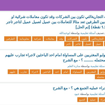
 التجاريةالتي تكون بين الشركات وقد تكون معاملات شرائية او
ين الطرفين تعد مثالا للتعاملات بين عميل لعميل عميل لتاجر تاجر
تصنيف
أسئلة تعليمية
بواسطة
ابوعبدالله
التجاريةالتي
تكون
الشركات
وقد
معاملات
شرائية
معلوماتية
الطرفين
عميل
لعميل
لتاجر
تاجر
بو المغتربين على المساواة امام احد الباحثين لاجراء تجارب عليهم
تمله .......... ؟ - مع الشرح
سئلة تعليمية
بواسطة
منارة العلم
وابو
المغتربين
المساواة
امام
احد
الباحثين
لاجراء
تجارب
عليهم
محتمله
راء عمليه الجمع هي ؟ - مع الشرح
أسئلة تعليمية
بواسطة
عبود
جراء
عمليه
الجمع