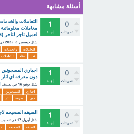
أسئلة مشابهة
التعاملات والخدمات
1
0
معاملات معلوماتية ب
تصويتات
إجابة
لعميل تاجر لتاجر (1.5 نقطة) [تم الحل]
ديسمبر 3، 2025
سُئل
في 
التعاملات
والخدمات
تعد
مثالا
للتعاملات
اجباري المسجونين وا
1
0
دون معرفه اي اثار مح
تصويتات
إجابة
يونيو 16
سُئل
في تصنيف
أ
اجباري
المسجونين
دون
معرفه
اثار
الصيغه الصحيحه لاج
1
0
أبريل 17
سُئل
في تصنيف
تصويتات
إجابة
الصيغه
الصحيحه
لا