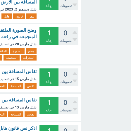
المسافة بين الأرض 
تصويتات
إجابة
ديسمبر 2، 2023
سُئل
في 
ينص
قانون
هابل
وضح الصورة الملتق
1
0
المتجمعة في رقعة ص
تصويتات
إجابة
مارس 28
سُئل
في تصني
وضح
الصورة
الملت
المجرات
المتجمعة
تقاس المسافة بين ا
1
0
مارس 15
سُئل
في تصني
تصويتات
إجابة
تقاس
المسافة
الم
تقاس المسافة بين ا
1
0
مارس 13
سُئل
في تصني
تصويتات
إجابة
تقاس
المسافة
الم
اذكر نص قانون هابل (1.5 نقطة) [تم ا
1
0