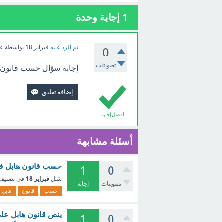
1
إجابة وحدة
تم الرد عليه
فبراير 18
بواسطة
عب
0
تصويتات
إجابة سؤال حسب قانون ه
أفضل إجابة
أسئلة مشابهة
حسب قانون هابل فإ
1
0
فبراير 18
سُئل
في تصنيف
تصويتات
إجابة
حسب
قانون
هابل
ينص قانون هابل على
1
0