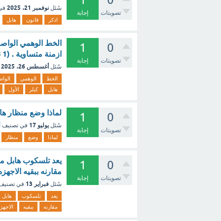
نوفمبر 21، 2025
سُئل
في
تصويتات
إجابة
اذكر
قانون
هابل
الخط الوهمي الواص
1
0
ازمنة متساوية . (1 نقطة) قانون هابل كبلر الأول كبلر الثاني كبلر الثالث [تم الحل]
تصويتات
إجابة
أغسطس 26، 2025
سُئل
الخط
الوهمي
الوا
هابل
كبلر
الأول
لماذا وضع منظار هابل الفض
1
0
يوليو 17
سُئل
في تصنيف
أ
تصويتات
إجابة
لماذا
وضع
منظار
يعد تلسكوب هابل م
1
0
مقارنه ببقيه الاجهز
تصويتات
إجابة
فبراير 13
سُئل
في تصنيف
يعد
تلسكوب
هابل
مقارنه
ببقيه
الاجهز