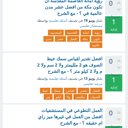
رؤية امانة العاصمة المقدسة ان
0
تكون مكة من افضل عشر مدن
عالمية في ؟ - مع الشرح
تصويتات
1
يونيو 19
سُئل
في تصنيف
أسئلة تعليمية
بواسطة
مستشار تعليمي
إجابة
رؤية
امانة
العاصمة
المقدسة
تكون
مكة
افضل
عشر
مدن
عالمية
افضل تقدير لقياس سمك خيط
0
الصوف هو 2 ملليمتر ولا 2 سم ولا 2
م ولا 2 كيلو متر ؟ - مع الشرح
تصويتات
1
يونيو 15
سُئل
في تصنيف
أسئلة تعليمية
بواسطة
مرشد تعليمي
إجابة
افضل
تقدير
لقياس
سمك
خيط
الصوف
ملليمتر
ولا
كيلو
متر
العمل التطوعي في المستشفيات
0
افضل من العمل في غيرها ميز راي
ام حقيقه ؟ - مع الشرح
تصويتات