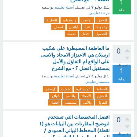
1
يوليو 9
سُئل
في تصنيف
أسئلة تعليمية
بواسطة
إجابة
مرشد تعليمي
التحقق
الأسعار
والعلامات
التجارية
والجودة
عدد
البائعين
لضمان
الحصول
افضل
صفقه
ما العاطفة المسيطرة على شكيب
0
ارسلان هي الاعتزاز الامجاد والاسى
على الواقع ام التفاؤل والأمل
تصويتات
بمستقبل افضل ؟ - مع الشرح
1
يوليو 3
سُئل
في تصنيف
أسئلة تعليمية
بواسطة
إجابة
مستشار تعليمي
العاطفة
المسيطرة
شكيب
ارسلان
الاعتزاز
الامجاد
والاسى
الواقع
التفاؤل
والأمل
بمستقبل
افضل
افضل المخططات التي تستخدم
0
لتوضيح المقارنات بين البيانات هو (1
نقطة) المخطط البياني العمودي /
تصويتات