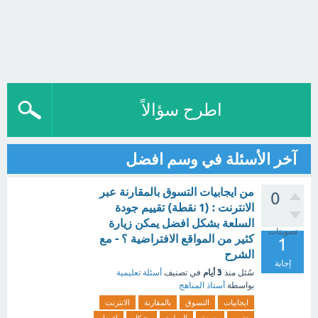
اطرح سؤالاً
آخر الأسئلة في وسم افضل
من ايجابيات التسوق بالمقارنة عبر
0
الانترنت : (1 نقطة) تقييم جودة
السلعة بشكل افضل يمكن زيارة
تصويتات
كثير من المواقع الافتراضية ؟ - مع
1
الشرح
إجابة
3 أيام
سُئل
منذ
في تصنيف
أسئلة تعليمية
بواسطة
أستاذ المناهج
ايجابيات
التسوق
بالمقارنة
الانترنت