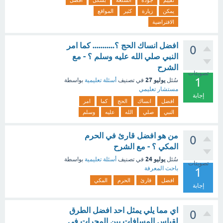
تقييم
جودة
السلعة
بشكل
افضل
يمكن
زيارة
كثير
المواقع
الافتراضية
افضل انساك الحج ؟........... كما امر
0
النبي صلي الله عليه وسلم ؟ - مع
الشرح
تصويتات
1
يوليو 27
سُئل
في تصنيف
أسئلة تعليمية
بواسطة
مستشار تعليمي
إجابة
افضل
انساك
الحج
كما
امر
النبي
صلي
الله
عليه
وسلم
من هو افضل قارئ في الحرم
0
المكي ؟ - مع الشرح
يوليو 24
سُئل
في تصنيف
أسئلة تعليمية
بواسطة
تصويتات
باحث المعرفة
1
افضل
قارئ
الحرم
المكي
إجابة
اي مما يلي يمثل احد افضل الطرق
0
لقياس المسافات بين المجرات في