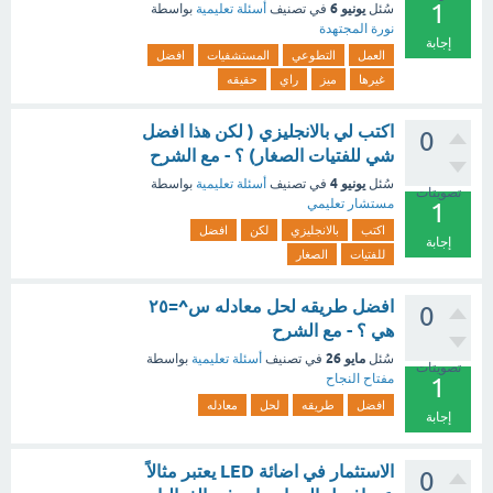
1
يونيو 6
سُئل
في تصنيف
أسئلة تعليمية
بواسطة
نورة المجتهدة
إجابة
العمل
التطوعي
المستشفيات
افضل
غيرها
ميز
راي
حقيقه
اكتب لي بالانجليزي ( لكن هذا افضل
0
شي للفتيات الصغار) ؟ - مع الشرح
يونيو 4
سُئل
في تصنيف
أسئلة تعليمية
بواسطة
تصويتات
مستشار تعليمي
1
اكتب
بالانجليزي
لكن
افضل
إجابة
للفتيات
الصغار
افضل طريقه لحل معادله س^=٢٥
0
هي ؟ - مع الشرح
مايو 26
سُئل
في تصنيف
أسئلة تعليمية
بواسطة
تصويتات
مفتاح النجاح
1
افضل
طريقه
لحل
معادله
إجابة
الاستثمار في اضائة LED يعتبر مثالاً
0