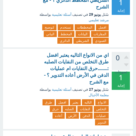
الشريطي المخطط الدائري ؟ - مع
1
الشرح
إجابة
يونيو 29
سُئل
في تصنيف
أسئلة تعليمية
بواسطة
مرشد تعليمي
افضل
المخططات
تستخدم
لتوضيح
المقارنات
البيانات
المخطط
البياني
العمودي
الشريطي
الدائري
اي من الانواع التاليه يعتبر افضل
0
طرق التخلص من النفايات الصلبه
:........حرق النفايات ام عمليات
تصويتات
الدفن في الأرض أعاده التدوير ؟ -
1
مع الشرح
إجابة
يونيو 27
سُئل
في تصنيف
أسئلة تعليمية
بواسطة
معلمة الأجيال
الانواع
التاليه
يعتبر
افضل
طرق
التخلص
النفايات
الصلبه
حرق
عمليات
الدفن
الأرض
أعاده
التدوير