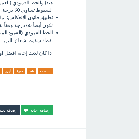
هند) والخط العمودي (العم
السقوط تساوي 60 درجة.
تطبيق قانون الانعكاس:
تكون أيضاً 60 درجة وفقاً لقانون الانعكاس.
الخط العمودي (العمود الم
نقطة سقوط شعاع الليزر. ي
اذا كان لديك إجابة افضل او
سلطت
هند
ضوء
ليزر