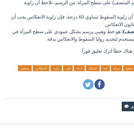
ود المنصف) على سطح المرآة. من الرسم، نلاحظ أن زاوية
بما أن زاوية السقوط تساوي 60 درجة، فإن زاوية الانعكاس يجب أن
نصف):
هو خط وهمي يرسم بشكل عمودي على سطح المرآة في
ستخدم لتحديد زوايا السقوط والانعكاس بدقة.
 هناك خطأ اترك تعليق فورآ.
سطح
مرآة
كما
الشكل
أدناه
فإن
زاوية
الانعكاس
تساوي