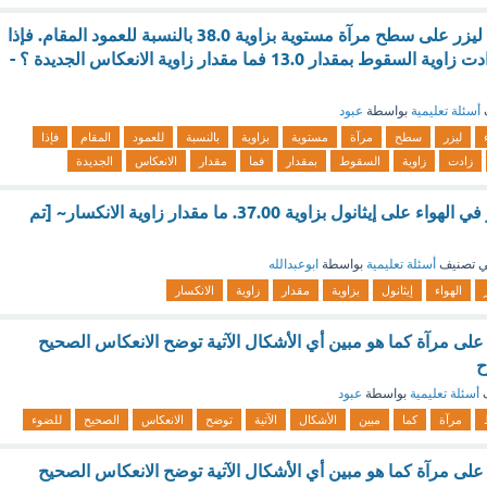
سقطت حزمة ضوء ليزر على سطح مرآة مستوية بزاوية 38.0 بالنسبة للعمود المقام. فإذا
حُرّك الليزر بحيث زادت زاوية السقوط بمقدار 13.0 فما مقدار زاوية الانعكاس الجديدة ؟ -
أسئلة تعليمية
بواسطة
عبود
ليزر
سطح
مرآة
مستوية
بزاوية
بالنسبة
للعمود
المقام
فإذا
زادت
زاوية
السقوط
بمقدار
فما
مقدار
الانعكاس
الجديدة
أسقطت حزمة ليزر في الهواء على إيثانول بزاوية 37.00. ما مقدار زاوية الانكسار~ [تم
 تصنيف
أسئلة تعليمية
بواسطة
ابوعبدالله
الهواء
إيثانول
بزاوية
مقدار
زاوية
الانكسار
 مرآة كما هو مبين أي الأشكال الآتية توضح الانعكاس الصحيح
ح
ف
أسئلة تعليمية
بواسطة
عبود
مرآة
كما
مبين
الأشكال
الآتية
توضح
الانعكاس
الصحيح
للضوء
 مرآة كما هو مبين أي الأشكال الآتية توضح الانعكاس الصحيح