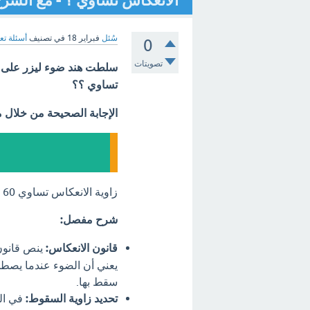
الانعكاس تساوي ؟ - مع الشر
سُئل
فبراير 18
في تصنيف
أسئلة تع
0
تصويتات
سلطت هند ضوء ليزر على سط
تساوي ؟؟
الإجابة الصحيحة من خلال 
زاوية الانعكاس تساوي 60 درجة.
شرح مفصل:
قانون الانعكاس:
ينص قانون 
يعني أن الضوء عندما يصطد
سقط بها.
تحديد زاوية السقوط:
في الس