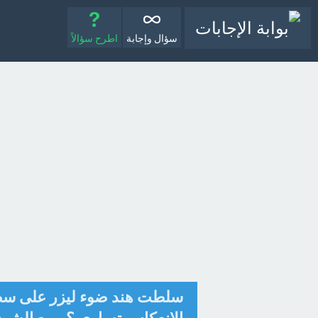
سؤال وإجابة
اطرح سؤالاً
سلطت هند ضوء ليزر على سطح 