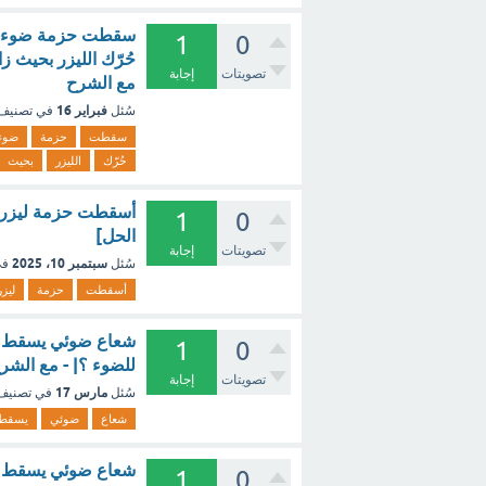
1
0
تصويتات
إجابة
مع الشرح
فبراير 16
سُئل
في تصنيف
سقطت
حزمة
ضوء
حُرّك
الليزر
بحيث
1
0
الحل]
تصويتات
إجابة
سبتمبر 10، 2025
سُئل
في
أسقطت
حزمة
ليزر
شعاع ضوئي يسقط على
1
0
للضوء ؟| - مع الشر
تصويتات
إجابة
مارس 17
سُئل
في تصني
شعاع
ضوئي
يسقط
شعاع ضوئي يسقط على
1
0