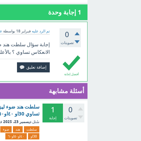
1
إجابة وحدة
تم الرد عليه
فبراير 18
بواسطة
عب
0
تصويتات
إجابة سؤال سلطت هند ضو
الانعكاس تساوي ؟ بالأعل
أفضل إجابة
أسئلة مشابهة
سلطت هند ضوء ليزر
1
0
تساوي 30او ٤٠او٥٠او٦٠ - مع الشرح
تصويتات
إجابة
ديسمبر 23، 2025
سُئل
في
سلطت
هند
ضوء
30او
٤٠او٥٠او٦٠