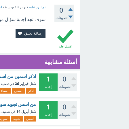
تم الرد عليه
فبراير 18
بواسطة
اب
0
تصويتات
سوف تجد إجابة سؤال من ا
أفضل إجابة
أسئلة مشابهة
اذكر اسمين من اسما
1
0
فبراير 26
سُئل
في تصنيف
تصويتات
إجابة
اذكر
اسمين
اسماء
من اسس تجويد سوره
1
0
أبريل 14
سُئل
في تصنيف
تصويتات
إجابة
اسس
تجويد
سوره