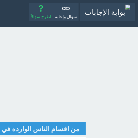
سؤال وإجابة
اطرح سؤالاً
من اقسام الناس الوارده في س