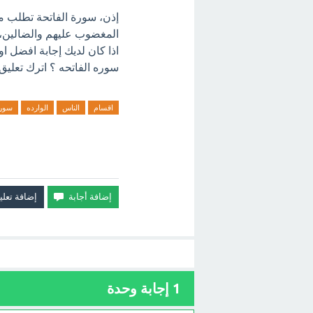
إذن، سورة الفاتحة تطلب من
المغضوب عليهم والضالين، ف
اذا كان لديك إجابة افضل ا
سوره الفاتحه ؟ اترك تعليق 
اقسام
الناس
الوارده
سور
1
إجابة وحدة