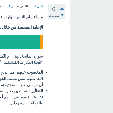
سُئل
فبراير 18
في تصنيف
أسئلة تع
0
تصويتات
من اقسام الناس الوارده ف
الإجابة الصحيحة من خلال 
سورة الفاتحة، وهي أم الكت
"اهْدِنَا الصِّرَاطَ الْمُسْتَقِيم
المغضوب عليهم:
هم الذين
الله عليهم ليس بسبب الجه
أن موسى عليه السلام رسول
الضالّين:
هم الذين ضلوا بسب
ناتج عن قصور في الفهم أو 
والخرافات دون دليل.