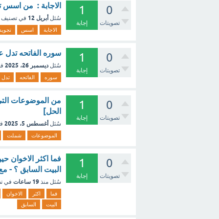
الاجابة : من اسس ت
1
0
أبريل 12
سُئل
في تصنيف
تصويتات
إجابة
الاجابة
اسس
تجويد
سوره الفاتحه تدل عل
1
0
ديسمبر 26، 2025
سُئل
في
تصويتات
إجابة
سوره
الفاتحه
تدل
من الموضوعات التي 
1
0
الحل]
تصويتات
إجابة
أغسطس 5، 2025
سُئل
ف
الموضوعات
شملت
فما اكثر الاخوان حي
1
0
البيت السابق ؟ - م
تصويتات
إجابة
19 ساعات
سُئل
منذ
في ت
فما
اكثر
الاخوان
البيت
السابق