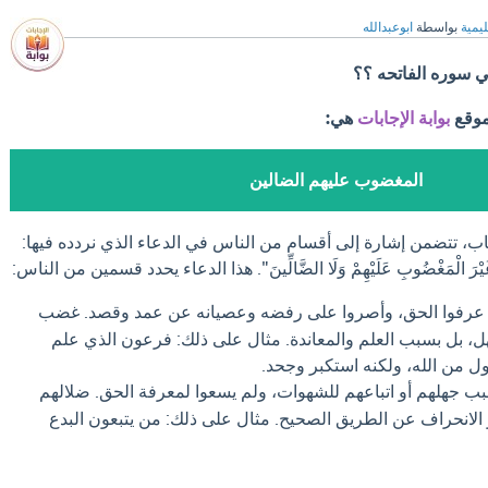
ليمية
بواسطة
ابوعبدالله
ي سوره الفاتحه ؟؟
موقع
بوابة الإجابات
هي:
المغضوب عليهم الضالين
اب، تتضمن إشارة إلى أقسام من الناس في الدعاء الذي نردده فيها:
َ، غَيْرَ الْمَغْضُوبِ عَلَيْهِمْ وَلَا الضَّالِّينَ". هذا الدعاء يحدد قسمين من الناس:
 عرفوا الحق، وأصروا على رفضه وعصيانه عن عمد وقصد. غضب
ل، بل بسبب العلم والمعاندة. مثال على ذلك: فرعون الذي علم
 من الله، ولكنه استكبر وجحد.
ب جهلهم أو اتباعهم للشهوات، ولم يسعوا لمعرفة الحق. ضلالهم
الانحراف عن الطريق الصحيح. مثال على ذلك: من يتبعون البدع