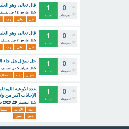
قال تعالى وهو العلي
1
0
مارس 12
سُئل
في تصني
تصويتات
إجابة
قال
تعالى
وهو
ا
قال تعالى وهو العليم
1
0
مارس 7
سُئل
في تصنيف
تصويتات
إجابة
قال
تعالى
وهو
ا
حل سؤال هل جاء الم
1
0
فبراير 5
سُئل
في تصنيف
أ
تصويتات
إجابة
سؤال
جاء
المضاف
عدد الاوعيه الليمفاوي
1
0
الإجابات اكبر من ول
تصويتات
إجابة
ديسمبر 29، 2025
سُئل
في
عدد
الاوعيه
الليمفا
جميع
سبق