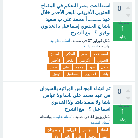
استطاعت مصر التحكم في المفتاح
0
الجنوبي الأفريقي للبحر الأحمر خلال
عهد ........... أ محمد علي ب سعيد
تصويتات
باشا ج الخديوي إسماعيل د الخديوي
1
توفيق ؟ - مع الشرح
إجابة
فبراير 27
سُئل
في تصنيف
أسئلة تعليمية
بواسطة
ابوعبدالله
استطاعت
مصر
التحكم
المفتاح
الجنوبي
الأفريقي
للبحر
الأحمر
خلال
عهد
محمد
علي
سعيد
باشا
الخديوي
إسماعيل
توفيق
تم انشاء المجالس الوراثيه بالسودان
0
في عهد محمد علي باشا ولا عباس
باشا ولا سعيد باشا ولا الخديوي
تصويتات
اسماعيل ؟ - مع الشرح
1
يونيو 25
سُئل
في تصنيف
أسئلة تعليمية
بواسطة
إجابة
أستاذ المناهج
انشاء
المجالس
الوراثيه
بالسودان
عهد
محمد
علي
باشا
ولا