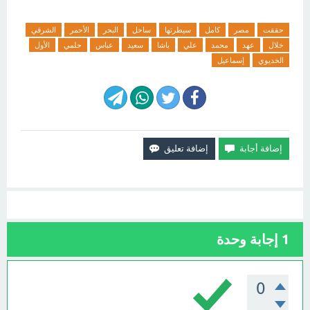
حققت
مصر
كامل
سيطرتها
ساحل
البحر
الأحمر
الشرقي
خلال
عهد
محمد
علي
باشا
سعيد
عباس
حلمي
الأول
الخديوي
إسماعيل
1
إجابة وحدة
0