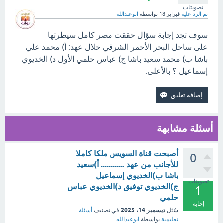
تصويتات
تم الرد عليه
فبراير 18
بواسطة
ابوعبدالله
سوف تجد إجابة سؤال حققت مصر كامل سيطرتها
على ساحل البحر الأحمر الشرقي خلال عهد: أ) محمد علي
باشا ب) محمد سعيد باشا ج) عباس حلمي الأول د) الخديوي
إسماعيل ؟ بالأعلى.
أسئلة مشابهة
أصبحت قناة السويس ملكا كاملا
0
للأجانب من عهد ............ أ)سعيد
باشا ب)الخديوي إسماعيل
تصويتات
ج)الخديوي توفيق د)الخديوي عباس
1
حلمي
إجابة
ديسمبر 14، 2025
سُئل
في تصنيف
أسئلة
تعليمية
بواسطة
ابوعبدالله