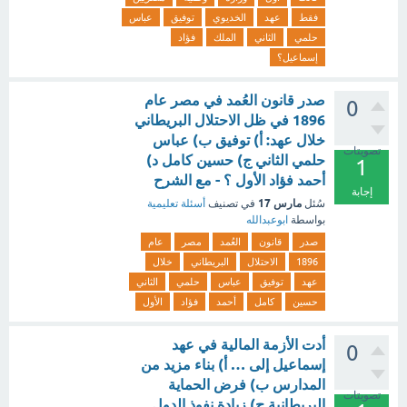
فقط
عهد
الخديوي
توفيق
عباس
حلمي
الثاني
الملك
فؤاد
إسماعيل؟
صدر قانون العُمد في مصر عام
0
1896 في ظل الاحتلال البريطاني
خلال عهد: أ) توفيق ب) عباس
تصويتات
حلمي الثاني ج) حسين كامل د)
1
أحمد فؤاد الأول ؟ - مع الشرح
إجابة
مارس 17
سُئل
في تصنيف
أسئلة تعليمية
بواسطة
ابوعبدالله
صدر
قانون
العُمد
مصر
عام
1896
الاحتلال
البريطاني
خلال
عهد
توفيق
عباس
حلمي
الثاني
حسين
كامل
أحمد
فؤاد
الأول
أدت الأزمة المالية في عهد
0
إسماعيل إلى … أ) بناء مزيد من
المدارس ب) فرض الحماية
تصويتات
البريطانية ج) زيادة نفوذ الدول