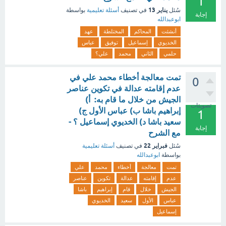
1
يناير 13
سُئل
في تصنيف
أسئلة تعليمية
بواسطة
إجابة
ابوعبدالله
أنشئت
المحاكم
المختلطة
عهد
الخديوي
إسماعيل
توفيق
عباس
حلمي
الثاني
محمد
علي؟
تمت معالجة أخطاء محمد علي في
0
عدم إقامته عدالة في تكوين عناصر
الجيش من خلال ما قام به: أ)
تصويتات
إبراهيم باشا ب) عباس الأول ج)
1
سعيد باشا د) الخديوي إسماعيل ؟ -
إجابة
مع الشرح
فبراير 22
سُئل
في تصنيف
أسئلة تعليمية
بواسطة
ابوعبدالله
تمت
معالجة
أخطاء
محمد
علي
عدم
إقامته
عدالة
تكوين
عناصر
الجيش
خلال
قام
إبراهيم
باشا
عباس
الأول
سعيد
الخديوي
إسماعيل