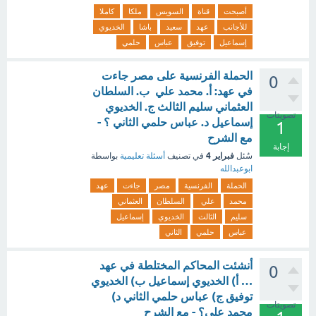
أصبحت
قناة
السويس
ملكا
كاملا
للأجانب
عهد
سعيد
باشا
الخديوي
إسماعيل
توفيق
عباس
حلمي
الحملة الفرنسية على مصر جاءت
0
في عهد: أ. محمد علي ب. السلطان
العثماني سليم الثالث ج. الخديوي
تصويتات
إسماعيل د. عباس حلمي الثاني ؟ -
1
مع الشرح
إجابة
فبراير 4
سُئل
في تصنيف
أسئلة تعليمية
بواسطة
ابوعبدالله
الحملة
الفرنسية
مصر
جاءت
عهد
محمد
علي
السلطان
العثماني
سليم
الثالث
الخديوي
إسماعيل
عباس
حلمي
الثاني
أنشئت المحاكم المختلطة في عهد
0
… أ) الخديوي إسماعيل ب) الخديوي
توفيق ج) عباس حلمي الثاني د)
تصويتات
محمد علي؟ - مع الشرح