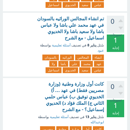
عباس
سعيد
الخديوي
اسماعيل
تم انشاء المجالس الوراثيه بالسودان
0
في عهد محمد علي باشا ولا عباس
باشا ولا سعيد باشا ولا الخديوي
تصويتات
اسماعيل - مع الشرح
1
يناير 8
سُئل
في تصنيف
أسئلة تعليمية
بواسطة
إجابة
عبود
انشاء
المجالس
الوراثيه
بالسودان
عهد
محمد
علي
باشا
ولا
عباس
سعيد
الخديوي
اسماعيل
كانت أول وزارة وطنية (وزارة
0
مصريين فقط) في عهد … أ)
الخديوي توفيق ب) عباس حلمي
تصويتات
الثاني ج) الملك فؤاد د) الخديوي
1
إسماعيل؟ - مع الشرح
إجابة
يناير 13
سُئل
في تصنيف
أسئلة تعليمية
بواسطة
ابوعبدالله
كانت
أول
وزارة
وطنية
مصريين