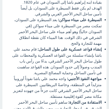
بقيادة ابنه إبراهيم باشا إلى السودان في عام 1820.
الهدف لم يكن فقط السيطرة على السودان، بل أيضاً
تأمين ساحل البحر الأحمر الغربي والشرقي.
السيطرة على ميناء سواكن:
بعد السيطرة على السودان،
تمكنت مصر من السيطرة على ميناء سواكن (في
السودان حالياً) وهو أهم ميناء على ساحل البحر الأحمر
الشرقي في ذلك الوقت. هذا الميناء كان نقطة انطلاق
مهمة للتجارة والحج.
إنشاء قواعد عسكرية على طول الساحل:
قام محمد علي
باشا بإنشاء سلسلة من القواعد العسكرية والمحطات على
طول ساحل البحر الأحمر الشرقي، بدءًا من رأس باب
المندب وصولاً إلى حدود السودان. هذه القواعد ساهمت
في تأمين الساحل وحماية المصالح المصرية.
مواجهة النفوذ الأجنبي:
واجه محمد علي باشا نفوذاً أوروبياً
متزايداً في المنطقة، وخاصةً البريطانيين. السيطرة على
ساحل البحر الأحمر الشرقي كانت جزءاً من جهوده لتعزيز
مكانة مصر كقوة إقليمية مستقلة.
الاستفادة من التجارة:
ساهم تأمين ساحل البحر الأحمر
الشرقي في ازدهار التجارة بين مصر والشرق (الهند وجزر