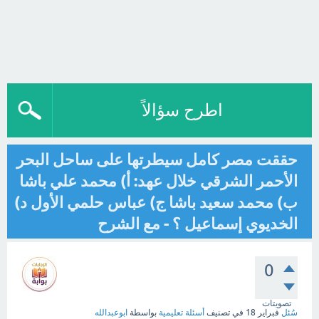
اطرح سؤالاً
حققت مصر كامل سيطرتها على ساحل البحر
الأحمر الشرقي خلال عهد: أ) محمد علي باشا
ب) محمد سعيد باشا ج) عباس حلمي الأول د)
الخديوي إسماعيل ؟ - مع الشرح
0
تصويتات
سُئل
فبراير 18
في تصنيف
أسئلة تعليمية
بواسطة
ابوعبدالله