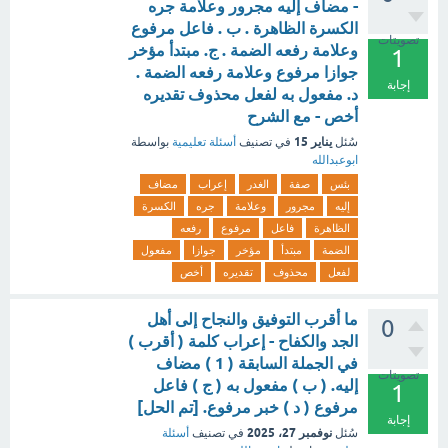
- مضاف إليه مجرور وعلامة جره
الكسرة الظاهرة . ب . فاعل مرفوع
تصويتات
وعلامة رفعه الضمة . ج. مبتدأ مؤخر
1
جوازا مرفوع وعلامة رفعه الضمة .
إجابة
د. مفعول به لفعل محذوف تقديره
أخص - مع الشرح
يناير 15
سُئل
في تصنيف
أسئلة تعليمية
بواسطة
ابوعبدالله
بئس
صفة
الغدر
إعراب
مضاف
إليه
مجرور
وعلامة
جره
الكسرة
الظاهرة
فاعل
مرفوع
رفعه
الضمة
مبتدأ
مؤخر
جوازا
مفعول
لفعل
محذوف
تقديره
أخص
ما أقرب التوفيق والنجاح إلى أهل
0
الجد والكفاح - إعراب كلمة ( أقرب )
في الجملة السابقة ( 1 ) مضاف
تصويتات
إليه. ( ب ) مفعول به ( ج ) فاعل
1
مرفوع ( د ) خبر مرفوع. [تم الحل]
إجابة
نوفمبر 27، 2025
سُئل
في تصنيف
أسئلة