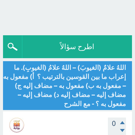
اطرح سؤالاً
اللهُ علامٌ (الغيوبَ) – اللهُ علامُ (الغيوبِ). ما
إعراب ما بين القوسين بالترتيب ؟ أ) مفعول به
– مفعول به ب) مفعول به – مضاف إليه ج)
مضاف إليه – مضاف إليه د) مضاف إليه –
مفعول به ؟ - مع الشرح
0