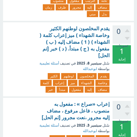
تحته
الترتيب
مفعول
منصوب
مضاف
إليه
مجرور
ظرف
زمان
بدل
مبني
يقدم المخلصون لوطنهم الكثير
0
وخاصة الشهداء ) ميز إعراب كلمة (
الشهداء ) ( 1 ) مضاف إليه ( ب )
تصويتات
مفعول به ( ج ) مبتدأ. ( د ) خبر [تم
1
الحل]
إجابة
سبتمبر 8، 2025
سُئل
في تصنيف
أسئلة تعليمية
بواسطة
ابوعبدالله
يقدم
المخلصون
لوطنهم
الكثير
وخاصة
الشهداء
ميز
إعراب
كلمة
مضاف
إليه
مفعول
مبتدأ
خبر
إعراب «صراع » : مفعول به
0
منصوب ، فاعل مرفوع ، مضاف
إليه مجرور ،نعت مجرور [تم الحل]
تصويتات
1
سبتمبر 3، 2025
سُئل
في تصنيف
أسئلة تعليمية
بواسطة
ابوعبدالله
إجابة