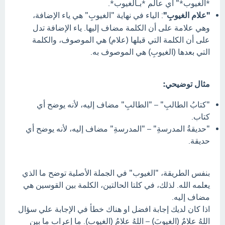
*الغيوب*" أي عالم *بـالغيوب*.
"علام الغيوبِ"
: الياء في نهاية "الغيوبِ" هي ياء الإضافة،
وهي علامة على أن الكلمة مضاف إليها. ياء الإضافة تدل
على أن الكلمة التي قبلها (علام) هي الموصوف، والكلمة
التي بعدها (الغيوبِ) هي الموصوف به.
مثال توضيحي:
"كتابُ الطالبِ" – "الطالبِ" مضاف إليه، لأنه يوضح أي
كتاب.
"حديقةُ المدرسةِ" – "المدرسةِ" مضاف إليه، لأنه يوضح أي
حديقة.
بنفس الطريقة، "الغيوب" في الجملة الأصلية توضح ما الذي
يعلمه الله. لذلك، في كلتا الحالتين، الكلمة بين القوسين هي
مضاف إليه.
اذا كان لديك إجابة افضل او هناك خطأ في الإجابة علي سؤال
اللهُ علامٌ (الغيوبَ) – اللهُ علامُ (الغيوبِ). ما إعراب ما بين