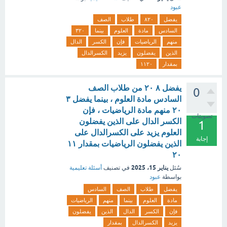
عبود
يفضل
٨٢٠
طلاب
الصف
السادس
مادة
العلوم
بينما
٣٢٠
منهم
الرياضيات
فإن
الكسر
الدال
الذين
يفضلون
يزيد
الكسرالدال
بمقدار
١١٢٠
يفضل ٨ ٢٠ من طلاب الصف
0
السادس مادة العلوم ، بينما يفضل ٣
٢٠ منهم مادة الرياضيات ، فإن
تصويتات
الكسر الدال على الذين يفضلون
1
العلوم يزيد على الكسرالدال على
إجابة
الذين يفضلون الرياضيات بمقدار ١١
٢٠
يناير 15، 2025
سُئل
في تصنيف
أسئلة تعليمية
بواسطة
عبود
يفضل
طلاب
الصف
السادس
مادة
العلوم
بينما
منهم
الرياضيات
فإن
الكسر
الدال
الذين
يفضلون
يزيد
الكسرالدال
بمقدار