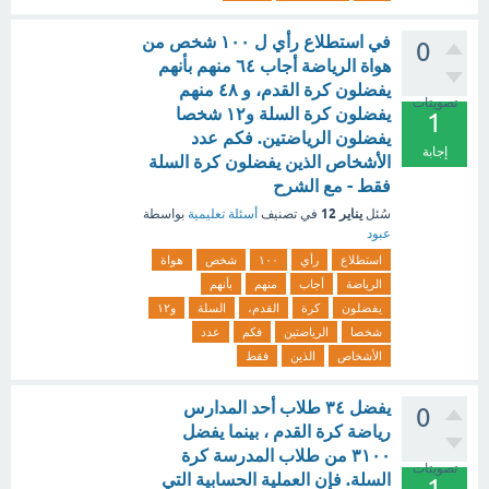
في استطلاع رأي ل ١٠٠ شخص من
0
هواة الرياضة أجاب ٦٤ منهم بأنهم
يفضلون كرة القدم، و ٤٨ منهم
تصويتات
يفضلون كرة السلة و١٢ شخصا
1
يفضلون الرياضتين. فكم عدد
إجابة
الأشخاص الذين يفضلون كرة السلة
فقط - مع الشرح
يناير 12
سُئل
في تصنيف
أسئلة تعليمية
بواسطة
عبود
استطلاع
رأي
١٠٠
شخص
هواة
الرياضة
أجاب
منهم
بأنهم
يفضلون
كرة
القدم،
السلة
و١٢
شخصا
الرياضتين
فكم
عدد
الأشخاص
الذين
فقط
يفضل ٣٤ طلاب أحد المدارس
0
رياضة كرة القدم ، بينما يفضل
٣١٠٠ من طلاب المدرسة كرة
تصويتات
السلة. فإن العملية الحسابية التي
1