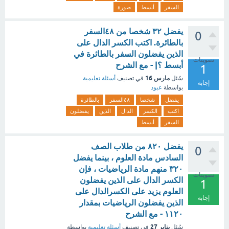
السفر
أبسط
صورة
يفضل ٣٢ شخصا من ٤٨السفر
0
بالطائرة. اكتب الكسر الدال على
الذين يفضلون السفر بالطائرة في
تصويتات
أبسط ؟| - مع الشرح
1
مارس 16
سُئل
في تصنيف
أسئلة تعليمية
إجابة
بواسطة
عبود
يفضل
شخصا
٤٨السفر
بالطائرة
اكتب
الكسر
الدال
الذين
يفضلون
السفر
أبسط
يفضل ٨٢٠ من طلاب الصف
0
السادس مادة العلوم ، بينما يفضل
٣٢٠ منهم مادة الرياضيات ، فإن
تصويتات
الكسر الدال على الذين يفضلون
1
العلوم يزيد على الكسرالدال على
إجابة
الذين يفضلون الرياضيات بمقدار
١١٢٠ - مع الشرح
يناير 27
سُئل
في تصنيف
أسئلة تعليمية
بواسطة