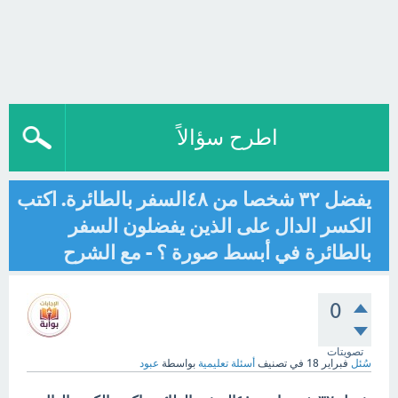
اطرح سؤالاً
يفضل ٣٢ شخصا من ٤٨السفر بالطائرة. اكتب
الكسر الدال على الذين يفضلون السفر
بالطائرة في أبسط صورة ؟ - مع الشرح
0
تصويتات
سُئل
فبراير 18
في تصنيف
أسئلة تعليمية
بواسطة
عبود