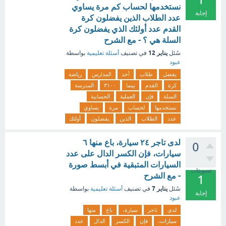
نستخدمها لحساب كم مرة يساوي
إجابة
عدد الطلاب الذين يفضلون كرة
القدم عدد أولئك الذي يفضلون كرة
السلة هي ؟ - مع الشرح
يناير 12
سُئل
في تصنيف
أسئلة تعليمية
بواسطة
عبود
يفضل
طلاب
أحد
المدارس
رياضة
كرة
القدم
بينما
٣١٠٠
المدرسة
السلة
فإن
العملية
الحسابية
نستخدمها
لحساب
مرة
يساوي
عدد
الطلاب
الذين
يفضلون
أولئك
لدى تاجر ٢٤ سيارة، باع منها ٦
0
سيارات، فإن الكسر الدال على عدد
السيارات المتبقية في أبسط صورة
تصويتات
- مع الشرح
1
يناير 7
سُئل
في تصنيف
أسئلة تعليمية
بواسطة
إجابة
عبود
لدى
تاجر
سيارة،
باع
منها
سيارات،
فإن
الكسر
الدال
عدد