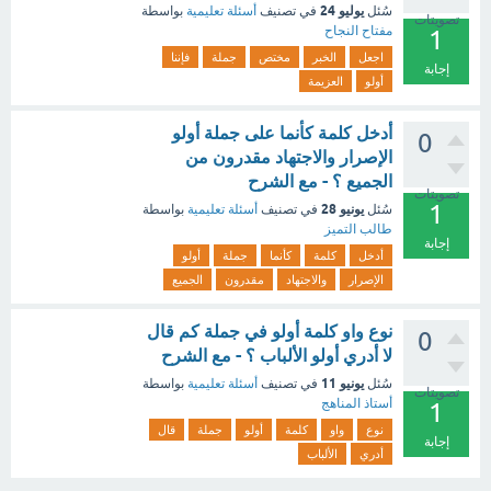
يوليو 24
سُئل
في تصنيف
أسئلة تعليمية
بواسطة
تصويتات
مفتاح النجاح
1
اجعل
الخبر
مختص
جملة
فإننا
إجابة
أولو
العزيمة
أدخل كلمة كأنما على جملة أولو
0
الإصرار والاجتهاد مقدرون من
الجميع ؟ - مع الشرح
تصويتات
1
يونيو 28
سُئل
في تصنيف
أسئلة تعليمية
بواسطة
طالب التميز
إجابة
أدخل
كلمة
كأنما
جملة
أولو
الإصرار
والاجتهاد
مقدرون
الجميع
نوع واو كلمة أولو في جملة كم قال
0
لا أدري أولو الألباب ؟ - مع الشرح
يونيو 11
سُئل
في تصنيف
أسئلة تعليمية
بواسطة
تصويتات
أستاذ المناهج
1
نوع
واو
كلمة
أولو
جملة
قال
إجابة
أدري
الألباب