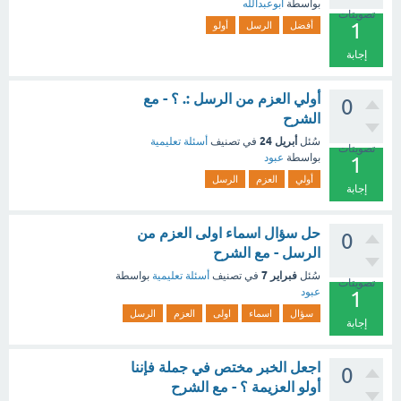
بواسطة
ابوعبدالله
تصويتات
1
أفضل
الرسل
أولو
إجابة
أولي العزم من الرسل :. ؟ - مع
0
الشرح
أبريل 24
سُئل
في تصنيف
أسئلة تعليمية
تصويتات
بواسطة
عبود
1
أولي
العزم
الرسل
إجابة
حل سؤال اسماء اولى العزم من
0
الرسل - مع الشرح
فبراير 7
سُئل
في تصنيف
أسئلة تعليمية
بواسطة
تصويتات
عبود
1
سؤال
اسماء
اولى
العزم
الرسل
إجابة
اجعل الخبر مختص في جملة فإننا
0
أولو العزيمة ؟ - مع الشرح