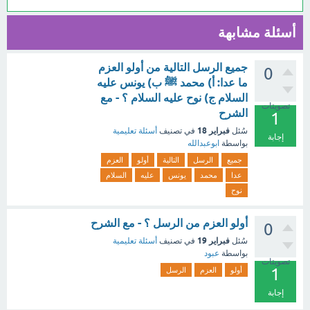
أسئلة مشابهة
جميع الرسل التالية من أولو العزم
0
ما عدا: أ) محمد ﷺ ب) يونس عليه
السلام ج) نوح عليه السلام ؟ - مع
تصويتات
الشرح
1
فبراير 18
سُئل
في تصنيف
أسئلة تعليمية
إجابة
بواسطة
ابوعبدالله
جميع
الرسل
التالية
أولو
العزم
عدا
محمد
يونس
عليه
السلام
نوح
أولو العزم من الرسل ؟ - مع الشرح
0
فبراير 19
سُئل
في تصنيف
أسئلة تعليمية
بواسطة
عبود
تصويتات
1
أولو
العزم
الرسل
إجابة