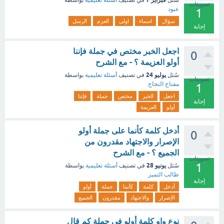
سُئل
في تصنيف
أسئلة تعليمية
بواسطة
تصويتات
عبود
1
سؤال
اسماء
اولى
العزم
الرسل
إجابة
اجعل الخبر مختص في جملة فإننا
0
أولو العزيمة ؟ - مع الشرح
يوليو 24
سُئل
في تصنيف
أسئلة تعليمية
بواسطة
تصويتات
مفتاح النجاح
1
اجعل
الخبر
مختص
جملة
فإننا
إجابة
أولو
العزيمة
أدخل كلمة كأنما على جملة أولو
0
الإصرار والاجتهاد مقدرون من
الجميع ؟ - مع الشرح
تصويتات
1
يونيو 28
سُئل
في تصنيف
أسئلة تعليمية
بواسطة
طالب التميز
إجابة
أدخل
كلمة
كأنما
جملة
أولو
الإصرار
والاجتهاد
مقدرون
الجميع
نوع واو كلمة أولو في جملة كم قال