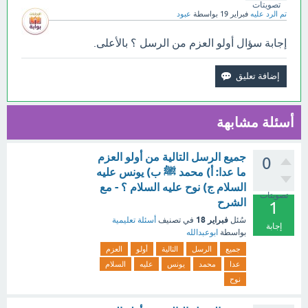
تصويتات
تم الرد عليه
فبراير 19
بواسطة
عبود
إجابة سؤال أولو العزم من الرسل ؟ بالأعلى.
أسئلة مشابهة
جميع الرسل التالية من أولو العزم
0
ما عدا: أ) محمد ﷺ ب) يونس عليه
السلام ج) نوح عليه السلام ؟ - مع
تصويتات
الشرح
1
فبراير 18
سُئل
في تصنيف
أسئلة تعليمية
إجابة
بواسطة
ابوعبدالله
جميع
الرسل
التالية
أولو
العزم
عدا
محمد
يونس
عليه
السلام
نوح