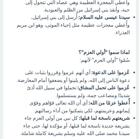
وأُعطي المعجزة العظيمة وهي عصاه التي تتحول إلى
حية، وأنقذ بني إسرائيل من الظلم والعبودية.
سيدنا عيسى عليه السلام:
أُرسل إلى بني إسرائيل،
وأُعطي معجزات عظيمة مثل إحياء الموتى، وهو ابن مريم
العذراء.
لماذا سموا "أولي العزم"؟
سُمّوا "أولي العزم" لأنهم:
عُزموا على الدعوة:
أي أنهم عزموا وقرروا بثبات على
دعوة الناس إلى الله، ولم يلينوا أو يضعفوا أمام المعارضة.
عُزموا على تحمل المشاق:
تحملوا في سبيل الله أذىً
شديدًا ومصاعب جمة، ولم يستسلموا.
أُعطوا عزمًا من الله:
أي أن الله تعالى قوّاهم وقوّى
إيمانهم وعزيمتهم، لكي يتمكنوا من أداء رسالتهم.
شريعتهم ناسخة لما قبلها:
كل نبي من أولي العزم جاء
بشريعة جديدة ناسخة لما قبلها، أو مؤكدة لها، حتى جاء
سيدنا محمد صلى الله عليه وسلم بشريعة كاملة شاملة.