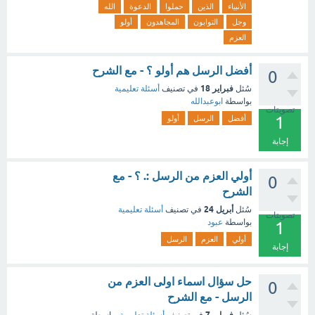
الأنبياء
الذين
حملوا
الدعوة
الله
وجل
التوابون
المجاهدون
أولو
العزم
أفضل الرسل هم أولو ؟ - مع الشرح
0
فبراير 18
سُئل
في تصنيف
أسئلة تعليمية
بواسطة
ابوعبدالله
تصويتات
1
أفضل
الرسل
أولو
إجابة
أولي العزم من الرسل :. ؟ - مع
0
الشرح
أبريل 24
سُئل
في تصنيف
أسئلة تعليمية
تصويتات
بواسطة
عبود
1
أولي
العزم
الرسل
إجابة
حل سؤال اسماء اولى العزم من
0
الرسل - مع الشرح
فبراير 7