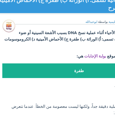
ية تسمى: أ) الوراثة ب) طفرة ج) الأحماض الأمينية
رح
ليمية
بواسطة
ابوعبدالله
الانحرافات التي تحدث في الأحياء أثناء عملية نسخ DNA بسبب الأشعة السينية أو ضوء
ة تسمى: أ) الوراثة ب) طفرة ج) الأحماض الأمينية د) الكروموسومات
موقع
بوابة الإجابات
هي:
طفرة
خ الـ DNA هي عملية دقيقة جداً، ولكنها ليست معصومة من الخطأ. عندما تتعرض