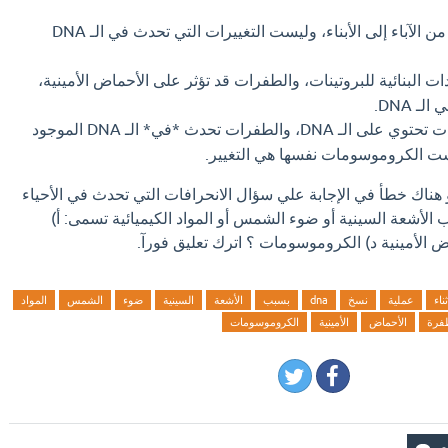
هي انتقال الصفات من الآباء إلى الأبناء، وليست التغييرات التي تحدث في الـ DNA
ت البنائية للبروتينات، والطفرات قد تؤثر على الأحماض الأمينية،
ـ DNA.
هي تركيبات تحتوي على الـ DNA، والطفرات تحدث *في* الـ DNA الموجود
 الكروموسومات نفسها هي التغيير.
و هناك خطأ في الإجابة علي سؤال الانحرافات التي تحدث في الأحياء
ملية نسخ DNA بسبب الأشعة السينية أو ضوء الشمس أو المواد الكيميائية تسمى: أ)
ض الأمينية د) الكروموسومات ؟ اترك تعليق فورآ.
ثناء
عملية
نسخ
dna
بسبب
الأشعة
السينية
ضوء
الشمس
المواد
فرة
الأحماض
الأمينية
الكروموسومات