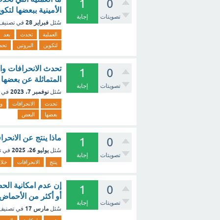
1
0
الأمينية ببعضها لتك
تصويتات
إجابة
فبراير 28
سُئل
في تصنيف
العملية
تحدث
بعد
لتكوين
البروتين
تحط
تحدث الانحرافات وا
1
0
المتماثلة عن بعضها 
تصويتات
إجابة
نوفمبر 7، 2023
سُئل
في 
تحدث
الانحرافات
و
بعضها
البعض
ماذا ينتج عن الانح
1
0
يوليو 26، 2025
سُئل
في ت
تصويتات
إجابة
ينتج
الانحرافات
خلاي
إن عدم امكانية الحص
1
0
أو أكثر من الأحماض 
تصويتات
إجابة
مارس 17
سُئل
في تصني