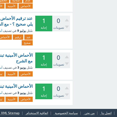
عدم
امكانية
الحصو
الأحماض
الأمينية
ال
عند ترقيم الأحماض ا
1
0
يلي صحيح ؟ - مع ا
تصويتات
إجابة
يوليو 9
سُئل
في تصنيف
أس
عند
ترقيم
الأحماض
صحيح
الأحماض الأمينية تبن
1
0
مع الشرح
تصويتات
إجابة
يونيو 3
سُئل
في تصنيف
أس
الأحماض
الأمينية
تب
الأحماض الأمينية تبني
1
0
يونيو 3
سُئل
في تصنيف
أس
تصويتات
إجابة
الأحماض
الأمينية
تب
اتصل بنا
من نحن
سياسة الخصوصية
اتفاقية الاستخدام
XML Sitemap