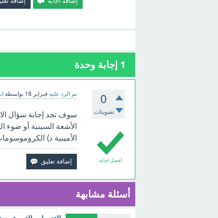
1
إجابة وحدة
تم الرد عليه
فبراير 18
بواسطة
اب
0
تصويتات
الأشعة السينية أو ضوء ال
الأمينية د) الكروموسومات
أفضل إجابة
أسئلة مشابهة