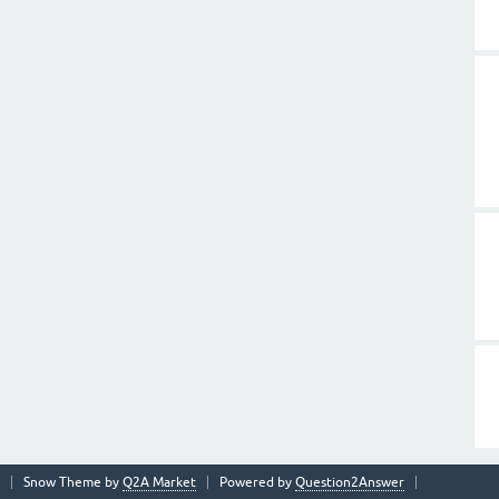
Snow Theme by
Q2A Market
Powered by
Question2Answer