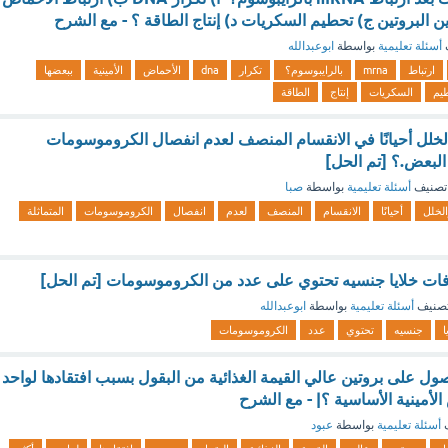
وين البروتين ج) تحطيم السكريات د) إنتاج الطاقة ؟ - مع الشرح
أسئلة تعليمية
بواسطة
ابوعبدالله
ارتباط
mrna
بالرايبوسوم؟
تكرار
dna
الأحماض
الأمينية
ببعضها
يم
السكريات
إنتاج
الطاقة
لخلل أحيانًا في الانقسام المنصف لعدم انفصال الكروموسومات
البعض.؟ [تم الحل]
تصنيف
أسئلة تعليمية
بواسطة
صبا
الخلل
أحيانًا
الانقسام
المنصف
لعدم
انفصال
الكروموسومات
المتماثلة
رافات خلايا جنسيه تحتوي على عدد من الكروموسومات [تم الحل]
صنيف
أسئلة تعليمية
بواسطة
ابوعبدالله
ا
جنسيه
تحتوي
عدد
الكروموسومات
ول على بروتين عالي القيمة الغذائية من البقول بسبب افتقادها لواحد
الأمينية الأساسية ؟| - مع الشرح
ف
أسئلة تعليمية
بواسطة
عبود