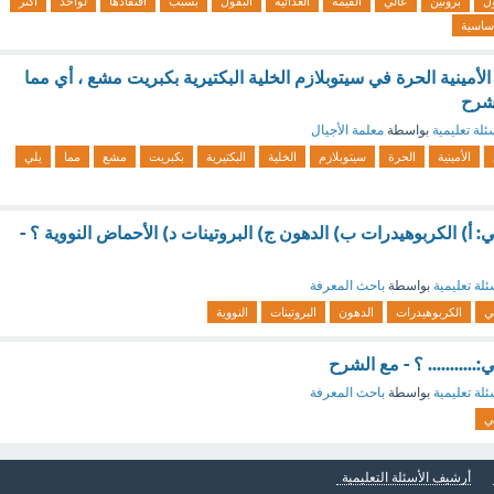
ل
بروتين
عالي
القيمة
الغذائية
البقول
بسبب
افتقادها
لواحد
أكثر
أساسية
لأمينية الحرة في سيتوبلازم الخلية البكتيرية بكبريت مشع ، أي مما
لشرح
ئلة تعليمية
بواسطة
معلمة الأجيال
الأمينية
الحرة
سيتوبلازم
الخلية
البكتيرية
بكبريت
مشع
مما
يلي
ي: أ) الكربوهيدرات ب) الدهون ج) البروتينات د) الأحماض النووية ؟ -
ئلة تعليمية
بواسطة
باحث المعرفة
ني
الكربوهيدرات
الدهون
البروتينات
النووية
:........... ؟ - مع الشرح
ئلة تعليمية
بواسطة
باحث المعرفة
ني
أرشيف الأسئلة التعليمية