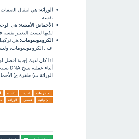
الوراثة:
نفسه.
الأحماض الأمينية:
هي الوحدا
لكنها ليست التغيير نفسه في ال
الكروموسومات:
على الكروموسومات، وليست
اذا كان لديك إجابة افضل ا
أثناء ع
الوراثة ب) طفرة ج) الأحما
الانحرافات
تحدث
الأحياء
أ
الكيميائية
تسمى
الوراثة
ط