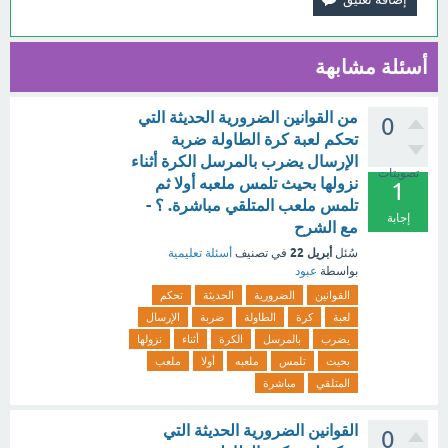
أسئلة مشابهة
من القوانين الضرورية الحديثة التي
0
تحكم لعبة كرة الطاولة ضربة
الإرسال يضرب بالمرسل الكرة أثناء
تصويتات
نزولها بحيث تلمس ملعبه أولا ثم
1
تلمس ملعب المتلقي مباشرة. ؟ -
إجابة
مع الشرح
أبريل 22
سُئل
في تصنيف
أسئلة تعليمية
بواسطة
عبود
القوانين
الضرورية
الحديثة
تحكم
لعبة
كرة
الطاولة
ضربة
الإرسال
يضرب
بالمرسل
الكرة
أثناء
نزولها
بحيث
تلمس
ملعبه
أولا
ملعب
المتلقي
مباشرة
القوانين الضرورية الحديثة التي
0