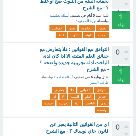
لحمايه البيئه من التلوث صح او غلط
؟ - مع الشرح
تصويتات
1
3 أيام
سُئل
منذ
في تصنيف
أسئلة تعليمية
بواسطة
نورة المجتهدة
إجابة
تختص
الحكومه
بسن
القوانين
لحمايه
البيئه
التلوث
غلط
التوافق مع القوانين : فلا يتعارض مع
0
حقائق العلم المثبته الا اذا كان لدى
الباحث ادله تجريبيه جديده واضحه ؟
تصويتات
- مع الشرح
1
يوليو 6
سُئل
في تصنيف
أسئلة تعليمية
بواسطة
إجابة
طالب التميز
التوافق
القوانين
فلا
يتعارض
حقائق
العلم
المثبته
الا
اذا
لدى
الباحث
ادله
تجريبيه
جديده
واضحه
اي من القوانين التالية يعبر عن
0
قانون جاي لوساك ؟ - مع الشرح