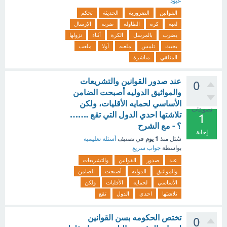
عبود
القوانين
الضرورية
الحديثة
تحكم
لعبة
كرة
الطاولة
ضربة
الإرسال
يضرب
بالمرسل
الكرة
أثناء
نزولها
بحيث
تلمس
ملعبه
أولا
ملعب
المتلقي
مباشرة
عند صدور القوانين والتشريعات
0
والمواثيق الدوليه أصبحت الضامن
الأساسي لحمايه الأقليات، ولكن
تصويتات
تلاشتها احدي الدول التي تقع .……
1
؟ - مع الشرح
إجابة
1 يوم
سُئل
منذ
في تصنيف
أسئلة تعليمية
بواسطة
جواب سريع
عند
صدور
القوانين
والتشريعات
والمواثيق
الدوليه
أصبحت
الضامن
الأساسي
لحمايه
الأقليات
ولكن
تلاشتها
احدي
الدول
تقع
تختص الحكومه بسن القوانين
0