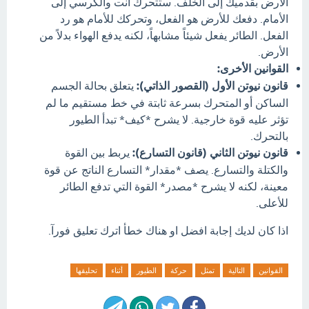
الأرض بقدميك إلى الخلف. ستتحرك أنت والكرسي إلى
الأمام. دفعك للأرض هو الفعل، وتحركك للأمام هو رد
الفعل. الطائر يفعل شيئاً مشابهاً، لكنه يدفع الهواء بدلاً من
الأرض.
القوانين الأخرى:
قانون نيوتن الأول (القصور الذاتي):
يتعلق بحالة الجسم
الساكن أو المتحرك بسرعة ثابتة في خط مستقيم ما لم
تؤثر عليه قوة خارجية. لا يشرح *كيف* تبدأ الطيور
بالتحرك.
قانون نيوتن الثاني (قانون التسارع):
يربط بين القوة
والكتلة والتسارع. يصف *مقدار* التسارع الناتج عن قوة
معينة، لكنه لا يشرح *مصدر* القوة التي تدفع الطائر
للأعلى.
اذا كان لديك إجابة افضل او هناك خطأ اترك تعليق فورآ.
القوانين
التالية
تمثل
حركة
الطيور
أثناء
تحليقها