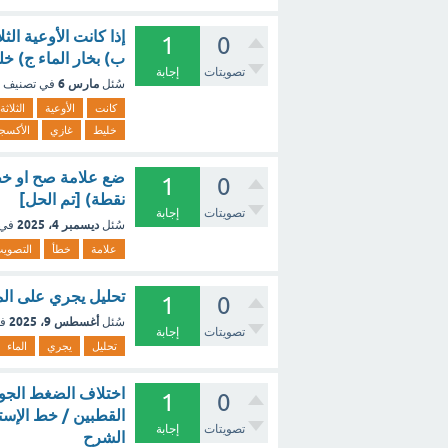
إذا كانت الأوعية الث
1
0
ب) بخار الماء ج) خ
تصويتات
إجابة
مارس 6
سُئل
في تصنيف
كانت
الأوعية
الثلاثة
خليط
غازي
الأكسج
1
0
نقطة) [تم الحل]
تصويتات
إجابة
ديسمبر 4، 2025
سُئل
في 
علامة
خطأ
التصوي
تحليل يجري على الم
1
0
أغسطس 9، 2025
سُئل
ف
تصويتات
إجابة
تحليل
يجري
الماء
اختلاف الضغط الجوى يؤدى
1
0
القطبين / خط الإستو
تصويتات
إجابة
الشرح