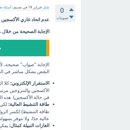
سُئل
فبراير 19
في تصنيف
أسئلة تع
0
تصويتات
عدم اتحاد غازي الأكسجين 
الإجابة الصحيحة من خلال 
ص
البعض بشكل مباشر في الظر
الاستقرار الإلكتروني:
كلا ال
الأكسجين والنتروجين مرتبطة
في حالة الأكسجين). هذه ا
طاقة التنشيط العالية:
لكي 
طاقة التنشيط) لكسر الرواب
عالية جدًا، ولا تتوفر بسه
الغازات النبيلة كمثال:
يمكن 