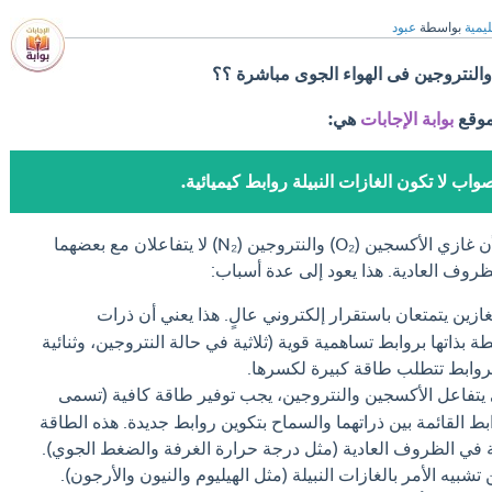
ليمية
بواسطة
عبود
والنتروجين فى الهواء الجوى مباشرة ؟؟
موقع
بوابة الإجابات
هي:
واب لا تكون الغازات النبيلة روابط كيميائية.
الإجابة "صواب" صحيحة، لأن غازي الأكسجين (O₂) والنتروجين (N₂) لا يتفاعلان مع بعضهما
وف العادية. هذا يعود إلى عدة أسباب:
غازين يتمتعان باستقرار إلكتروني عالٍ. هذا يعني أن ذرات
 بذاتها بروابط تساهمية قوية (ثلاثية في حالة النتروجين، وثنائية
لروابط تتطلب طاقة كبيرة لكسرها.
يتفاعل الأكسجين والنتروجين، يجب توفير طاقة كافية (تسمى
ط القائمة بين ذراتهما والسماح بتكوين روابط جديدة. هذه الطاقة
ولة في الظروف العادية (مثل درجة حرارة الغرفة والضغط الجوي).
تشبيه الأمر بالغازات النبيلة (مثل الهيليوم والنيون والأرجون).