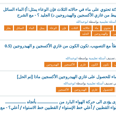
لاثة تحتوي على ماء في حالاته الثلاث فإن الوعاء يمثل: أ) الماء السائل
ليط من غازي الأكسجين والهيدروجين د) الجليد ؟ - مع الشرح
أسئلة تعليمية
بواسطة
ابوعبدالله
تحتوي
ماء
حالاته
الثلاث
فإن
الوعاء
يمثل
الماء
السائل
بخار
ين
والهيدروجين
الجليد
ضع علامة صح او خطأ مع التصويب. تكون الكون من غازي الأكسجين و الهيدروجين (0.5
تصنيف
أسئلة تعليمية
بواسطة
ابوعبدالله
ب
تكون
الكون
غازي
الأكسجين
الهيدروجين
اء للحصول على غازي الهيدروجين الأكسجين ماذا [تم الحل]
ي تصنيف
أسئلة تعليمية
بواسطة
ابوعبدالله
للحصول
غازي
الهيدروجين
الأكسجين
 الى حركة الهواء البارد من .................... بأتجاه ....................
اء القطبين / أعلي خط الإستواء / القطبين خط الاستواء / أعلي؟ - مع