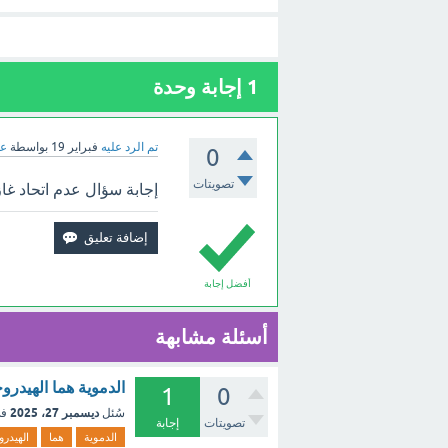
1
إجابة وحدة
تم الرد عليه
فبراير 19
بواسطة
عب
0
تصويتات
إجابة سؤال عدم اتحاد غا
أفضل إجابة
أسئلة مشابهة
الدموية هما الهيدر
1
0
ديسمبر 27، 2025
سُئل
في
تصويتات
إجابة
الدموية
هما
الهيدرو