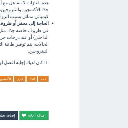
هذه الغازات لا تتفاعل مع أ
جدًا. الأكسجين والنتروجين، 
كيميائي مماثل بسبب الروابط
الحاجة إلى محفز أو ظروف
في ظروف خاصة جدًا، مثل و
الداخلي) أو عند درجات حرا
الحالات، يتم توفير طاقة ا
النيتروجين.
اذا كان لديك إجابة افضل او
عدم
اتحاد
غازي
الأكسجين