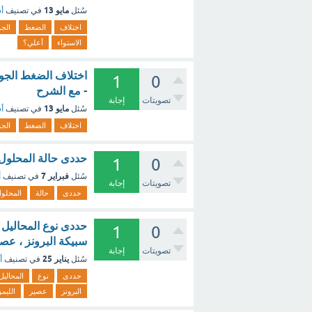
مايو 13
سُئل
في تصنيف
أس
اختلاف
الضغط
الج
الاستواء
أعلي؟
اختلاف الضغط الجوى يؤدى
1
0
- مع الشرح
تصويتات
إجابة
مايو 13
سُئل
في تصنيف
أس
اختلاف
الضغط
الج
حددى حالة المحلول ا
1
0
فبراير 7
سُئل
في تصنيف
أ
تصويتات
إجابة
حددى
حالة
المحلو
حددى نوع المحاليل ال
1
0
سبيكة البرونز ، عص
تصويتات
إجابة
يناير 25
سُئل
في تصنيف
أ
حددى
نوع
المحاليل
البرونز
عصير
الليم