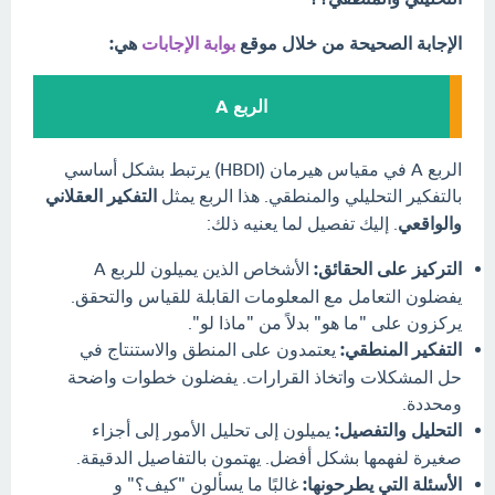
الإجابة الصحيحة من خلال موقع
بوابة الإجابات
هي:
الربع A
الربع A في مقياس هيرمان (HBDI) يرتبط بشكل أساسي
بالتفكير التحليلي والمنطقي. هذا الربع يمثل
التفكير العقلاني
والواقعي
. إليك تفصيل لما يعنيه ذلك:
التركيز على الحقائق:
الأشخاص الذين يميلون للربع A
يفضلون التعامل مع المعلومات القابلة للقياس والتحقق.
يركزون على "ما هو" بدلاً من "ماذا لو".
التفكير المنطقي:
يعتمدون على المنطق والاستنتاج في
حل المشكلات واتخاذ القرارات. يفضلون خطوات واضحة
ومحددة.
التحليل والتفصيل:
يميلون إلى تحليل الأمور إلى أجزاء
صغيرة لفهمها بشكل أفضل. يهتمون بالتفاصيل الدقيقة.
الأسئلة التي يطرحونها:
غالبًا ما يسألون "كيف؟" و