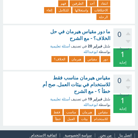
انتقاد
أحد
الطرفين
فهم
الاختلافات
واستغلالها
للتكامل
إلغاء
الرحلة
ما دور مقياس هيرمان في حل
0
الخلاف؟ - مع الشرح
فبراير 20
سُئل
في تصنيف
أسئلة تعليمية
تصويتات
بواسطة
ابوعبدالله
1
دور
مقياس
هيرمان
الخلاف؟
إجابة
مقياس هيرمان مناسب فقط
0
للاستخدام في بيئات العمل. صح أم
خطأ ؟ - مع الشرح
تصويتات
1
فبراير 19
سُئل
في تصنيف
أسئلة تعليمية
بواسطة
ابوعبدالله
إجابة
مقياس
هيرمان
مناسب
فقط
للاستخدام
بيئات
العمل
خطأ
اتصل بنا
من نحن
سياسة الخصوصية
اتفاقية الاستخدام