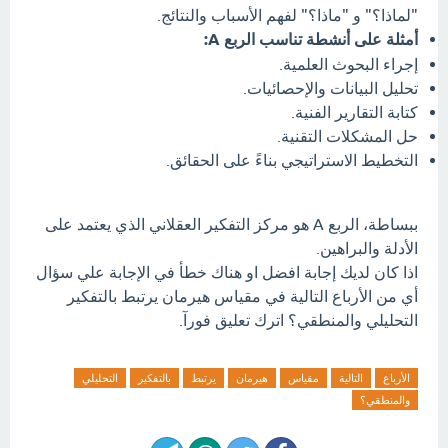
"لماذا؟" و "ماذا؟" لفهم الأسباب والنتائج.
أمثلة على أنشطة تناسب الربع A:
إجراء البحوث العلمية.
تحليل البيانات والإحصائيات.
كتابة التقارير الفنية.
حل المشكلات التقنية.
التخطيط الاستراتيجي بناءً على الحقائق.
ببساطة، الربع A هو مركز التفكير العقلاني الذي يعتمد على
الأدلة والبراهين.
اذا كان لديك إجابة افضل او هناك خطأ في الإجابة علي سؤال
أي من الأرباع التالية في مقياس هيرمان يرتبط بالتفكير
التحليلي والمنطقي؟ اترك تعليق فورآ.
الأرباع
التالية
مقياس
هيرمان
يرتبط
بالتفكير
التحليلي
والمنطقي؟