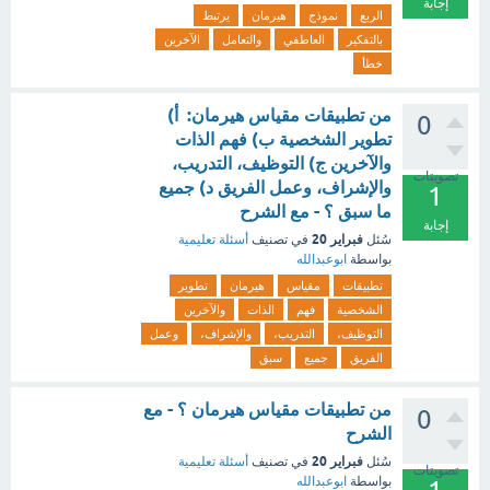
إجابة
الربع
نموذج
هيرمان
يرتبط
بالتفكير
العاطفي
والتعامل
الآخرين
خطأ
من تطبيقات مقياس هيرمان: أ)
0
تطوير الشخصية ب) فهم الذات
والآخرين ج) التوظيف، التدريب،
تصويتات
والإشراف، وعمل الفريق د) جميع
1
ما سبق ؟ - مع الشرح
إجابة
فبراير 20
سُئل
في تصنيف
أسئلة تعليمية
بواسطة
ابوعبدالله
تطبيقات
مقياس
هيرمان
تطوير
الشخصية
فهم
الذات
والآخرين
التوظيف،
التدريب،
والإشراف،
وعمل
الفريق
جميع
سبق
من تطبيقات مقياس هيرمان ؟ - مع
0
الشرح
فبراير 20
سُئل
في تصنيف
أسئلة تعليمية
تصويتات
بواسطة
ابوعبدالله