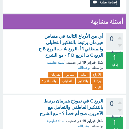
أسئلة مشابهة
أي من الأرباع التالية في مقياس
0
هيرمان يرتبط بالتفكير التحليلي
والمنطقي؟ أ. الربع A ب. الربع B ج.
تصويتات
الربع C د. الربع D ؟ - مع الشرح
1
فبراير 19
سُئل
في تصنيف
أسئلة تعليمية
إجابة
بواسطة
ابوعبدالله
الأرباع
التالية
مقياس
هيرمان
يرتبط
بالتفكير
التحليلي
والمنطقي؟
الربع
الربع C في نموذج هيرمان يرتبط
0
بالتفكير العاطفي والتعامل مع
الآخرين. صح أم خطأ ؟ - مع الشرح
تصويتات
1
فبراير 19
سُئل
في تصنيف
أسئلة تعليمية
بواسطة
ابوعبدالله