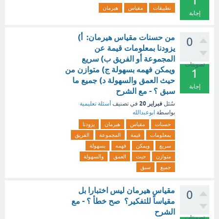
1
تطبيقات
مقياس
هيرمان
إجابة
من حسنات مقياس هيرمان: أ)
0
يزودنا بمعلومات قيمة عن
المجموعة أو الفريق ب) سريع
تصويتات
ويمكن فهمه بسهولة ج) متوازن من
1
حيث العمق والسهولة د) جميع ما
إجابة
سبق ؟ - مع الشرح
فبراير 20
سُئل
في تصنيف
أسئلة تعليمية
بواسطة
ابوعبدالله
حسنات
مقياس
هيرمان
يزودنا
بمعلومات
قيمة
المجموعة
الفريق
سريع
ويمكن
فهمه
بسهولة
متوازن
حيث
العمق
والسهولة
جميع
سبق
مقياس هيرمان ليس اختبارا بل
0
مقياساً للتفكير؟ صح خطأ ؟ - مع
الشرح
تصويتات