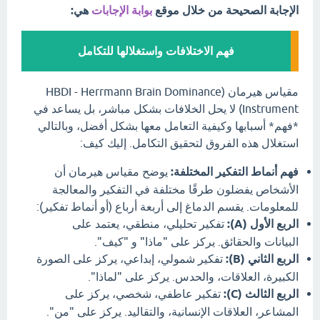
الإجابة الصحيحة من خلال موقع
بوابة الإجابات
هي:
فهم الاختلافات واستغلالها للتكامل
مقياس هيرمان (HBDI - Herrmann Brain Dominance
Instrument) لا يحل الخلافات بشكل مباشر، بل يساعد في
*فهم* أسبابها وكيفية التعامل معها بشكل أفضل، وبالتالي
استغلال هذه الفروق لتحقيق التكامل. إليك كيف:
فهم أنماط التفكير المختلفة:
يوضح مقياس هيرمان أن
الأشخاص يفضلون طرقًا مختلفة في التفكير والمعالجة
للمعلومات. يقسم الدماغ إلى أربعة أرباع (أو أنماط تفكير):
الربع الأول (A):
تفكير تحليلي، منطقي، يعتمد على
البيانات والحقائق. يركز على "ماذا" و "كيف".
الربع الثاني (B):
تفكير شمولي، إبداعي، يركز على الصورة
الكبيرة، العلاقات، والحدس. يركز على "لماذا".
الربع الثالث (C):
تفكير عاطفي، شخصي، يركز على
المشاعر، العلاقات الإنسانية، والتقاليد. يركز على "من".