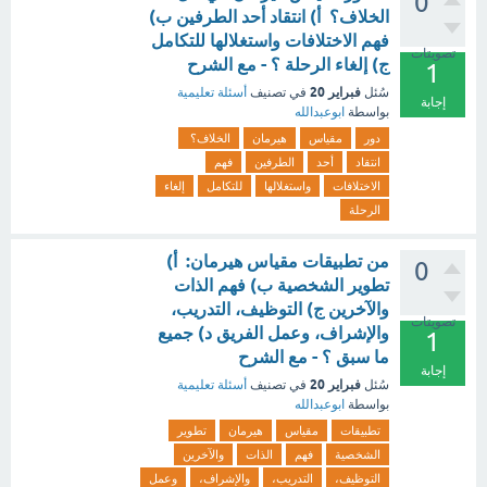
0
الخلاف؟ أ) انتقاد أحد الطرفين ب)
فهم الاختلافات واستغلالها للتكامل
تصويتات
ج) إلغاء الرحلة ؟ - مع الشرح
1
فبراير 20
سُئل
في تصنيف
أسئلة تعليمية
إجابة
بواسطة
ابوعبدالله
دور
مقياس
هيرمان
الخلاف؟
انتقاد
أحد
الطرفين
فهم
الاختلافات
واستغلالها
للتكامل
إلغاء
الرحلة
من تطبيقات مقياس هيرمان: أ)
0
تطوير الشخصية ب) فهم الذات
والآخرين ج) التوظيف، التدريب،
تصويتات
والإشراف، وعمل الفريق د) جميع
1
ما سبق ؟ - مع الشرح
إجابة
فبراير 20
سُئل
في تصنيف
أسئلة تعليمية
بواسطة
ابوعبدالله
تطبيقات
مقياس
هيرمان
تطوير
الشخصية
فهم
الذات
والآخرين
التوظيف،
التدريب،
والإشراف،
وعمل