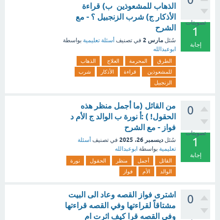
الذهاب للمشعوذين ب) قراءة
الأذكار ج) شرب الزنجبيل ؟ - مع
تصويتات
الشرح
1
مارس 2
سُئل
في تصنيف
أسئلة تعليمية
بواسطة
إجابة
ابوعبدالله
الطرق
المحرمة
العلاج
الذهاب
للمشعوذين
قراءة
الأذكار
شرب
الزنجبيل
من القائل (ما أجمل منظر هذه
0
الحقول! ) :أ نورة ب الوالد ج الأم د
فواز - مع الشرح
تصويتات
1
ديسمبر 26، 2025
سُئل
في تصنيف
أسئلة
تعليمية
بواسطة
ابوعبدالله
إجابة
القائل
أجمل
منظر
الحقول
نورة
الوالد
الأم
فواز
اشترى فواز القصه وعاد الى البيت
0
مشتاقاً لقراءتها وفي القصه قراءتها
وفي القصه قرا كيف اثرت ام