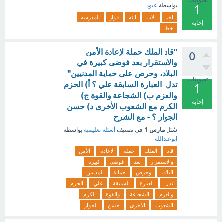
تصويتات
بواسطة
عبود
1
اخذ
الاب
ابنه
فواز
المدرسه
إجابة
خطا
"قاد الملك حملة لإعادة الأمن
0
والاستقرار بعد فوضى كبيرة في
البلاد، وحرص على حماية المدنيين"
تصويتات
تدل العبارة السابقة علي ؟ أ) الحزم
1
والعزم ب) الشجاعة والقوة ج)
إجابة
الكرم مع الشعوب الأخرى د) حسن
الجوار ؟ - مع الشرح
مارس 1
سُئل
في تصنيف
أسئلة تعليمية
بواسطة
ابوعبدالله
قاد
الملك
حملة
لإعادة
الأمن
والاستقرار
بعد
فوضى
كبيرة
البلاد،
وحرص
حماية
المدنيين
تدل
العبارة
السابقة
علي
الحزم
والعزم
الشجاعة
والقوة
الكرم
الشعوب
الأخرى
حسن
الجوار