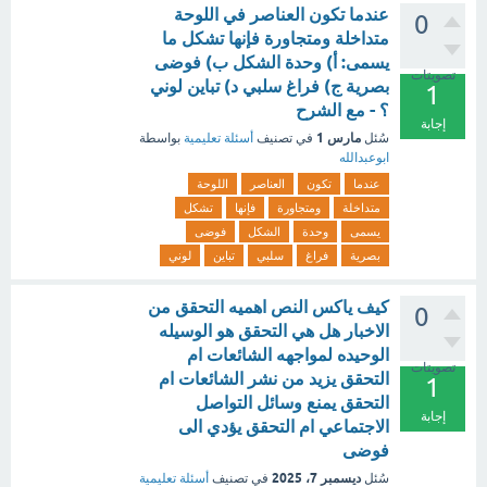
عندما تكون العناصر في اللوحة
0
متداخلة ومتجاورة فإنها تشكل ما
يسمى: أ) وحدة الشكل ب) فوضى
تصويتات
بصرية ج) فراغ سلبي د) تباين لوني
1
؟ - مع الشرح
إجابة
مارس 1
سُئل
في تصنيف
أسئلة تعليمية
بواسطة
ابوعبدالله
عندما
تكون
العناصر
اللوحة
متداخلة
ومتجاورة
فإنها
تشكل
يسمى
وحدة
الشكل
فوضى
بصرية
فراغ
سلبي
تباين
لوني
كيف ياكس النص اهميه التحقق من
0
الاخبار هل هي التحقق هو الوسيله
الوحيده لمواجهه الشائعات ام
تصويتات
التحقق يزيد من نشر الشائعات ام
1
التحقق يمنع وسائل التواصل
إجابة
الاجتماعي ام التحقق يؤدي الى
فوضى
ديسمبر 7، 2025
سُئل
في تصنيف
أسئلة تعليمية