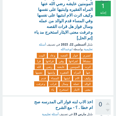
تصويتات
المومنين عايشه رضي الله عنها
1
المراه الفقيره وابنتيها على نفسها
إجابة
وكيف اثرت الام ابنتيها على نفسها
وفي المساء قدم الوالد من عمله
وسال فواز هل قرات القصه
وعرفت معنى الايثار استخرج مد ياء
[تم الحل]
أغسطس 22، 2025
سُئل
في تصنيف
أسئلة
تعليمية
بواسطة
ابوعبدالله
اشترى
فواز
القصه
وعاد
البيت
مشتاقاً
لقراءتها
وفي
قراءتها
قرا
اثرت
المومنين
عايشه
رضي
الله
عنها
المراه
الفقيره
وابنتيها
نفسها
وكيف
الام
ابنتيها
المساء
قدم
الوالد
عمله
وسال
قرات
وعرفت
معنى
الايثار
استخرج
ياء
اخذ الاب ابنه فواز الى المدرسه صح
0
ام خطا . ؟ - مع الشرح
مارس 23
سُئل
في تصنيف
أسئلة تعليمية