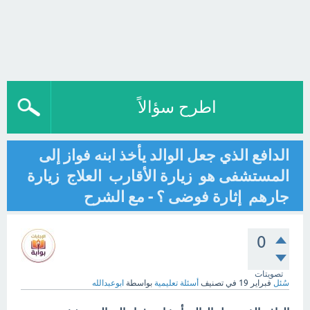
اطرح سؤالاً
الدافع الذي جعل الوالد يأخذ ابنه فواز إلى
المستشفى هو زيارة الأقارب العلاج زيارة
جارهم إثارة فوضى ؟ - مع الشرح
0
تصويتات
سُئل
فبراير 19
في تصنيف
أسئلة تعليمية
بواسطة
ابوعبدالله