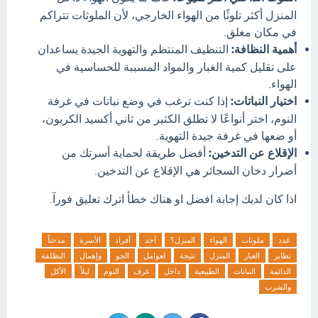
المنزل أكثر تلوثًا من الهواء الخارجي، لأن الملوثات تتراكم
في مكان مغلق.
أهمية النظافة:
التنظيف المنتظم والتهوية الجيدة يساعدان
على تقليل كمية الغبار والمواد المسببة للحساسية في
الهواء.
اختيار النباتات:
إذا كنت ترغب في وضع نباتات في غرفة
النوم، اختر أنواعًا لا تطلق الكثير من ثاني أكسيد الكربون،
أو ضعها في غرفة جيدة التهوية.
الإقلاع عن التدخين:
أفضل طريقة لحماية أسرتك من
أضرار دخان السجائر هي الإقلاع عن التدخين.
اذا كان لديك إجابة افضل او هناك خطأ اترك تعليق فورآ.
عدد
ملوثات
الهواء
المنزل؟
أحد
أفراد
الأسرة
مدخناً
تطاير
الغبار
المنزل
نتيجة
لعوامل
الجو
وإهمال
النظلفة
الدائمة
النباتات
الطبيعية
داخل
غرف
النوم
ليلاً
الأكل
والشرب