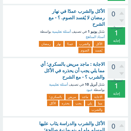
الأكل والشرب عمدًا في نهار
0
رمضان لا يُفسد الصوم. ؟ - مع
الشرح
تصويتات
1
يونيو 1
سُئل
في تصنيف
أسئلة تعليمية
بواسطة
أستاذ المناهج
إجابة
الأكل
والشرب
عمدًا
نهار
رمضان
يُفسد
الصوم
الاجابة : ماجد مريض بالسكري؛ أي
0
مما يلي يجب أن يحذره في الأكل
والشرب ؟ - مع الشرح
تصويتات
1
أبريل 10
سُئل
في تصنيف
أسئلة تعليمية
بواسطة
عبود
إجابة
الاجابة
ماجد
مريض
بالسكري؛
مما
يلي
يجب
يحذره
الأكل
والشرب
الأكل والشرب والدراسة يثاب عليها
0
المسلم ولو لم ينو بها نية صالحة؛