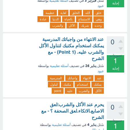
فبراير 3
سُئل
في تصنيف
أسئلة تعليمية
بواسطة
إجابة
عبود
خلق
الله
الخلق
لغاية
عظيمة
وهي
الاستمتاع
بالحياة
الدنيا
عبادة
وحده
شريك
الأكل
والشرب
عند الانتهاء من واجباتك المدرسية
0
يمكنك استخدام مكتبك لتناول الأكل
والشرب عليه. (1 Point) - مع
تصويتات
الشرح
1
يناير 26
سُئل
في تصنيف
أسئلة تعليمية
بواسطة
إجابة
عبود
عند
الانتهاء
واجباتك
المدرسية
يمكنك
استخدام
مكتبك
لتناول
الأكل
والشرب
عليه
point
يحرم عند الأكل والشرب:لعق
0
الاصابع.الاتكاء.لعق الصحفة ؟ - مع
الشرح
تصويتات
1
يناير 4
سُئل
في تصنيف
أسئلة تعليمية
بواسطة