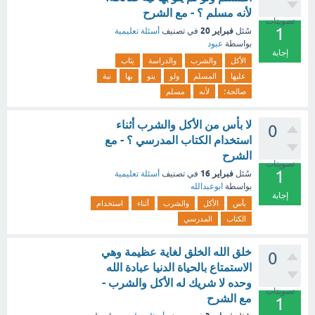
لأنه مسلم ؟ - مع الشرح
تصويتات
1
فبراير 20
سُئل
في تصنيف
أسئلة تعليمية
بواسطة
عبود
إجابة
الأكل
والشرب
والدراسة
يثاب
عليها
المسلم
ولو
ينو
بها
نية
صالحة؛
لأنه
مسلم
لا بأس من الأكل والشرب أثناء
0
استخدام الكتاب المدرسي ؟ - مع
الشرح
تصويتات
1
فبراير 16
سُئل
في تصنيف
أسئلة تعليمية
بواسطة
ابوعبدالله
إجابة
بأس
الأكل
والشرب
أثناء
استخدام
الكتاب
المدرسي
خلق الله الخلق لغاية عظيمة وهي
0
الاستمتاع بالحياة الدنيا عبادة الله
وحده لا شريك له الأكل والشرب -
تصويتات
مع الشرح
1