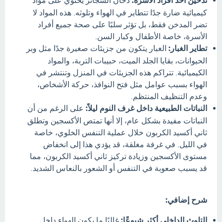
تدخين أحد أفراد الأسرة:
دخان السجائر يحتوي على مواد
كيميائية ضارة جدًا تتطاير في الهواء وتلوثه. هذه المواد لا
تضر المدخن فقط، بل تؤثر سلبًا على صحة جميع أفراد
الأسرة، خاصة الأطفال وكبار السن.
تطاير الغبار:
الغبار يتكون من جزيئات صغيرة جدًا مثل وبر
الحيوانات، بقايا الجلد الميت، حبيبات التربة، والمواد
الكيميائية. تتراكم هذه الجزيئات في المنزل وتنتشر في
الهواء بسبب عوامل مثل فتح النوافذ، حركة الأشخاص،
وعدم التنظيف المنتظم.
النباتات الطبيعية داخل غرف النوم ليلاً:
على الرغم من أن
النباتات مفيدة بشكل عام، إلا أنها تمتص الأكسجين وتطلق
ثاني أكسيد الكربون خلال عملية التنفس الخلوي، خاصة
في الليل. في غرفة مغلقة، قد يؤدي هذا إلى انخفاض
مستوى الأكسجين وزيادة تركيز ثاني أكسيد الكربون، مما
قد يسبب صعوبة في التنفس أو الشعور بالنعاس الشديد.
شرح إضافي:
التلوث الداخلي أكثر شيوعًا:
غالبًا ما يكون الهواء داخل