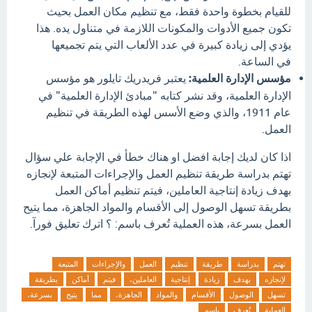
للقيام بخطوة واحدة فقط، مع تنظيم مكان العمل بحيث
تكون جميع الأدوات والمكونات اللازمة في متناول يده. هذا
يؤدي إلى زيادة كبيرة في عدد الألعاب التي يتم تجميعها
في الساعة.
مؤسس الإدارة العلمية:
يعتبر فريدريك تايلور هو مؤسس
الإدارة العلمية، وقد نشر كتابه "مبادئ الإدارة العلمية" في
عام 1911، والذي وضع الأسس لهذه الطريقة في تنظيم
العمل.
اذا كان لديك إجابة افضل او هناك خطأ في الإجابة علي سؤال
تهتم بدراسة طريقة تنظيم العمل والإجراءات المتبعة لإنجازه
بهدف زيادة إنتاجية العاملين، فيتم تنظيم أماكن العمل
بطريقة تسهل الوصول إلى الأقسام والمواد الجاهزة، مما يتيح
العمل بسرعة، هذه العملية تُعرف باسم: ؟ اترك تعليق فورآ.
تهتم
بدراسة
طريقة
تنظيم
العمل
والإجراءات
المتبعة
لإنجازه
بهدف
زيادة
إنتاجية
العاملين،
فيتم
أماكن
بطريقة
تسهل
الوصول
الأقسام
والمواد
الجاهزة،
مما
يتيح
بسرعة،
العملية
تُعرف
باسم