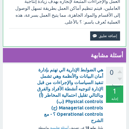
العمل والإجراءات المتبعة لإنجازه بهدف زيادة إنتاجية
العاملين، فيتم تنظيم أماكن العمل بطريقة تسهل الوصول
إلى الأقسام والمواد الجاهزة، مما يتيح العمل بسرعة، هذه
العملية تُعرف باسم: ؟ بالأعلى.
أسئلة مشابهة
هي الضوابط الإدارية الي تهتم بإدارة
0
أمان البيانات والأنظمة وهي تشمل
تنفيذ السياسات والإجراءات من قبل
تصويتات
الإدارة لتوجيه أنشطة الأفراد والفرق
1
وبالتالي تقليل احتمالية المخاطر (أ)
إجابة
Physical controls (ب)
Managerial controls (ج)
Operational controls ؟ - مع
الشرح
مايو 18
سُئل
في تصنيف
أسئلة تعليمية
بواسطة