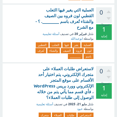
العملية التي يغير فيها الثعلب
0
القطبي لون فروه بين الصيف
والشتاء تُعرف باسم ________. ؟ -
تصويتات
مع الشرح
1
فبراير 20
سُئل
في تصنيف
أسئلة تعليمية
إجابة
بواسطة
ابوعبدالله
العملية
يغير
فيها
الثعلب
القطبي
لون
فروه
الصيف
والشتاء
تُعرف
باسم
________
لاستعراض طلبات العملاء على
0
متجرك الإلكتروني، يتم اختيار أحد
الأقسام على موقع المتجر
تصويتات
الإلكتروني وورد بريس WordPress
1
، فأي قسم مما يأتي يتم من خلاله
إجابة
الوصول إلى طلبات العملاء؟
مايو 21، 2025
سُئل
في تصنيف
أسئلة تعليمية
بواسطة
عبود
لاستعراض
طلبات
العملاء
متجرك