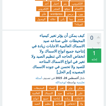
الإلكتروني،
يتم
اختيار
أحد
الأقسام
موقع
المتجر
الإلكتروني
وورد
بريس
wordpress
فأي
قسم
مما
يأتي
خلاله
الوصول
العملاء؟
كيف يمكن أن يؤثر تغير كيمياء
0
المحيطات علي صناعه صيد
الاسماك العالمية الاجابات زيادة في
تصويتات
إنتاجية جميع انواع الاسماك ولا
1
انخفاض الحاجه الي تنظيم الصيد ولا
إجابة
تغير في انواع الاسماك المتاحه
للصيد ولا تحسن في جوده الاسماك
المصيده [تم الحل]
أغسطس 26، 2025
سُئل
في تصنيف
أسئلة
تعليمية
بواسطة
ابوعبدالله
يمكن
يؤثر
تغير
كيمياء
المحيطات
علي
صناعه
صيد
الاسماك
العالمية
الاجابات
زيادة
إنتاجية
جميع
انواع
ولا
انخفاض
الحاجه
تنظيم
الصيد