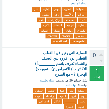
أستاذ المناهج
الضوابط
الإدارية
تهتم
بإدارة
أمان
البيانات
والأنظمة
وهي
تشمل
تنفيذ
السياسات
والإجراءات
قبل
الإدارة
لتوجيه
أنشطة
الأفراد
والفرق
وبالتالي
تقليل
احتمالية
المخاطر
physical
controls
operational
managerial
العملية التي يغير فيها الثعلب
0
القطبي لون فروه بين الصيف
والشتاء تُعرف باسم ________. أ)
تصويتات
التكاثر ب) الانقراض ج) التمويه د)
1
الهجرة ؟ - مع الشرح
إجابة
فبراير 20
سُئل
في تصنيف
أسئلة تعليمية
بواسطة
ابوعبدالله
العملية
يغير
فيها
الثعلب
القطبي
لون
فروه
الصيف
والشتاء
تُعرف
باسم
________
التكاثر
الانقراض
التمويه
الهجرة