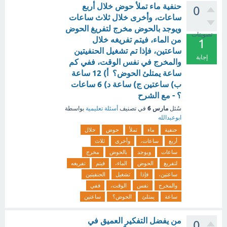
حنفية ماء تملأ حوض خلال أربع
0
ساعات، وأخرى خلال ثلاث ساعات
ويوجد بالحوض مخرج لتفريغ الحوض
تصويتات
من الماء، فيتم تفريغه خلال
1
ساعتين، فإذا تم تشغيل الحنفيتين
إجابة
والمخرج في نفس الوقت، ففي كم
ساعة يمتلئ الحوض؟ أ) 12 ساعة
ب) ساعتين ج) ساعة د) 6 ساعات
؟ - مع الشرح
مارس 6
سُئل
في تصنيف
أسئلة تعليمية
بواسطة
ابوعبدالله
حنفية
ماء
تملأ
حوض
خلال
أربع
ساعات،
وأخرى
ثلاث
ساعات
ويوجد
بالحوض
مخرج
لتفريغ
الحوض
الماء،
فيتم
تفريغه
ساعتين،
فإذا
تشغيل
الحنفيتين
والمخرج
نفس
الوقت،
ففي
ساعة
يمتلئ
الحوض؟
ساعتين
من يفضل التفكير العميق في
0