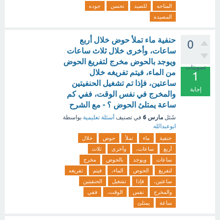
المتاحه
للصيد
تحسن
جوده
المصيده
حنفية ماء تملأ حوض خلال أربع
0
ساعات، وأخرى خلال ثلاث ساعات
ويوجد بالحوض مخرج لتفريغ الحوض
تصويتات
من الماء، فيتم تفريغه خلال
1
ساعتين، فإذا تم تشغيل الحنفيتين
إجابة
والمخرج في نفس الوقت، ففي كم
ساعة يمتلئ الحوض ؟ - مع الشرح
مارس 6
سُئل
في تصنيف
أسئلة تعليمية
بواسطة
ابوعبدالله
حنفية
ماء
تملأ
حوض
خلال
أربع
ساعات،
وأخرى
ثلاث
ساعات
ويوجد
بالحوض
مخرج
لتفريغ
الحوض
الماء،
فيتم
تفريغه
ساعتين،
فإذا
تشغيل
الحنفيتين
والمخرج
نفس
الوقت،
ففي
ساعة
يمتلئ