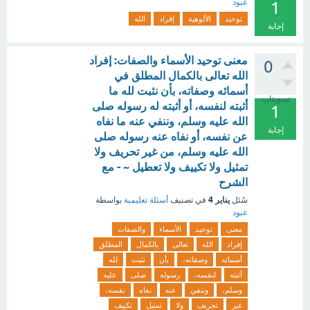
عبود
1
توحيد
الألوهية
إفراد
الله
إجابة
معنى توحيد الأسماء والصفات: إفراد
0
الله تعالى بالكمال المطلق في
أسمائه وصفاته، بأن نثبت لله ما
تصويتات
أثبته لنفسه، أو أثبته له رسوله صلى
1
الله عليه وسلم، وننفي عنه ما نفاه
إجابة
عن نفسه، أو نفاه عنه رسوله صلى
الله عليه وسلم، من غير تحريف ولا
تمثيل ولا تكييف ولا تعطيل ~ - مع
الشرح
يناير 4
سُئل
في تصنيف
أسئلة تعليمية
بواسطة
عبود
معنى
توحيد
الأسماء
والصفات
إفراد
الله
تعالى
بالكمال
المطلق
أسمائه
وصفاته،
بأن
نثبت
لله
أثبته
لنفسه،
رسوله
صلى
عليه
وسلم،
وننفي
عنه
نفاه
نفسه،
غير
تحريف
ولا
تمثيل
تكييف