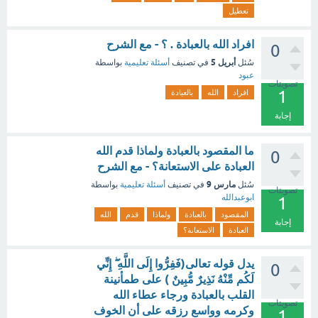
تعطيل
افراد الله بالعبادة . ؟ - مع الشرح
0
أبريل 5
سُئل
في تصنيف
أسئلة تعليمية
بواسطة
عبود
تصويتات
1
افراد
الله
بالعبادة
إجابة
ما المقصود بالعبادة ولماذا قدم الله
0
العبادة على الاستعانة؟ - مع الشرح
مارس 9
سُئل
في تصنيف
أسئلة تعليمية
بواسطة
تصويتات
ابوعبدالله
1
المقصود
بالعبادة
ولماذا
قدم
الله
إجابة
العبادة
الاستعانة؟
يدل قوله تعالى(فَفِرُّوا إِلَى اللَّهِ ۖ إِنِّي
0
لَكُم مِّنْهُ نَذِيرٌ مُّبِينٌ ) على طمأنينة
القلب بالعبادة ورجاء عطاء الله
تصويتات
وكرمه وواسع رزقه على أن الخوف
1