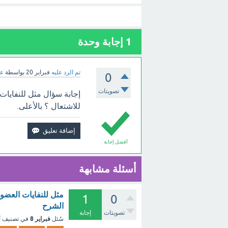
1
إجابة وحدة
تم الرد عليه
فبراير 20
بواسطة
عب
0
تصويتات
إجابة سؤال مثل للنفايات ا
للاشتعال ؟ بالأعلى.
أفضل إجابة
أسئلة مشابهة
مثل للنفايات العضوية
1
0
الشرح
تصويتات
إجابة
فبراير 8
سُئل
في تصنيف
أ