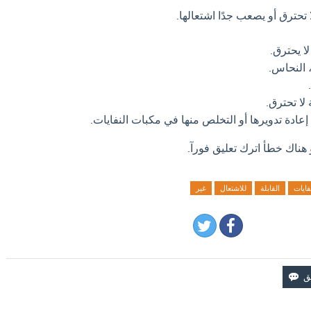
 تحترق أو يصعب جدًا اشتعالها.
ا يحترق.
، النحاس.
لا تحترق.
م إعادة تدويرها أو التخلص منها في مكبات النفايات.
 هناك خطأ اترك تعليق فورآ.
فايات
القابلة
للاشتعال
غير