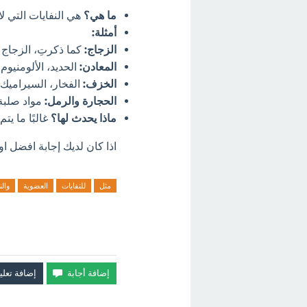
ما هي؟
هي النفايات التي لا
أمثلة:
الزجاج:
كما ذكرتِ، الزجاج ل
المعادن:
الحديد، الألومنيوم
الخزف:
الفخار، السيراميك.
الحجارة والرمل:
مواد صلبة 
ماذا يحدث لها؟
غالبًا ما يت
اذا كان لديك إجابة افضل او
مثل
للنفايات
العضوية
والن