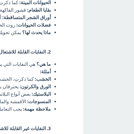
الحيوانات الميتة:
كما ذكرتِ،
بقايا الطعام:
قشور الفاكهة و
أوراق الشجر المتساقطة:
أو
فضلات الحيوانات:
روث الحي
ماذا يحدث لها؟
يمكن تحويلها
2. النفايات القابلة للاشتعال:
ما هي؟
هي النفايات التي ي
أمثلة:
الخشب:
كما ذكرتِ، الخشب 
الورق والكرتون:
يحترقان ب
البلاستيك:
بعض أنواع البلاس
المنسوجات:
الأقمشة والمل
ملاحظة مهمة:
يجب التعامل 
3. النفايات غير القابلة للاشتعال: