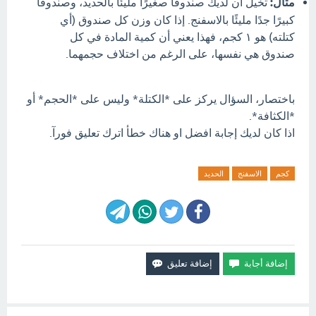
مثال:
تخيل أن لديك صندوقًا صغيرًا مليئًا بالحديد، وصندوقًا
كبيرًا جدًا مليئًا بالاسفنج. إذا كان وزن كل صندوق (أي
كتلته) هو ١ كجم، فهذا يعني أن كمية المادة في كل
صندوق هي نفسها، على الرغم من اختلاف حجمهما.
باختصار، السؤال يركز على *الكتلة* وليس على *الحجم* أو
*الكثافة*.
اذا كان لديك إجابة افضل او هناك خطأ اترك تعليق فورآ.
كجم
الاسفنج
الحديد