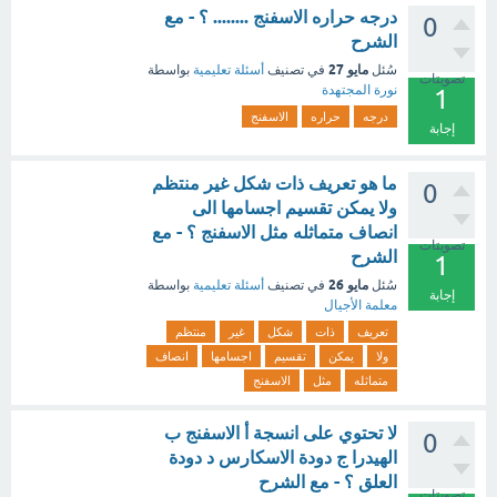
درجه حراره الاسفنج ........ ؟ - مع
0
الشرح
مايو 27
سُئل
في تصنيف
أسئلة تعليمية
بواسطة
تصويتات
نورة المجتهدة
1
درجه
حراره
الاسفنج
إجابة
ما هو تعريف ذات شكل غير منتظم
0
ولا يمكن تقسيم اجسامها الى
انصاف متماثله مثل الاسفنج ؟ - مع
تصويتات
الشرح
1
مايو 26
سُئل
في تصنيف
أسئلة تعليمية
بواسطة
إجابة
معلمة الأجيال
تعريف
ذات
شكل
غير
منتظم
ولا
يمكن
تقسيم
اجسامها
انصاف
متماثله
مثل
الاسفنج
لا تحتوي على انسجة أ الاسفنج ب
0
الهيدرا ج دودة الاسكارس د دودة
العلق ؟ - مع الشرح
تصويتات