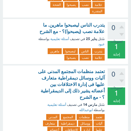
علامة
نصب
يصبحوا
الفتحة
المقدرة
يتدرب الناس ليصبحوا ماهرين. ما
0
علامة نصب (يصبحوا)؟ - مع الشرح
يناير 25
سُئل
في تصنيف
أسئلة تعليمية
بواسطة
تصويتات
عبود
1
يتدرب
الناس
ليصبحوا
ماهرين
إجابة
علامة
نصب
يصبحوا
تعتمد منظمات المجتمع المدنى على
0
آليات ووسائل ديمقراطية متعارف
عليها فى إدارة الاختلافات بين
تصويتات
أعضائه يشير ذلك إلى الديمقراطية
1
؟ - مع الشرح
إجابة
مارس 14
سُئل
في تصنيف
أسئلة تعليمية
بواسطة
ابوعبدالله
تعتمد
منظمات
المجتمع
المدنى
آليات
ووسائل
ديمقراطية
متعارف
عليها
إدارة
الاختلافات
أعضائه