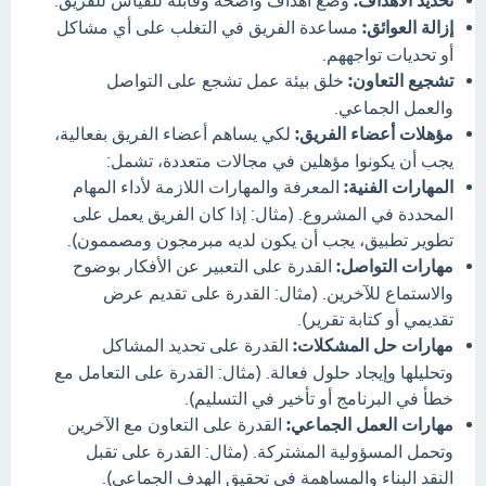
تحديد الأهداف:
وضع أهداف واضحة وقابلة للقياس للفريق.
إزالة العوائق:
مساعدة الفريق في التغلب على أي مشاكل
أو تحديات تواجههم.
تشجيع التعاون:
خلق بيئة عمل تشجع على التواصل
والعمل الجماعي.
مؤهلات أعضاء الفريق:
لكي يساهم أعضاء الفريق بفعالية،
يجب أن يكونوا مؤهلين في مجالات متعددة، تشمل:
المهارات الفنية:
المعرفة والمهارات اللازمة لأداء المهام
المحددة في المشروع. (مثال: إذا كان الفريق يعمل على
تطوير تطبيق، يجب أن يكون لديه مبرمجون ومصممون).
مهارات التواصل:
القدرة على التعبير عن الأفكار بوضوح
والاستماع للآخرين. (مثال: القدرة على تقديم عرض
تقديمي أو كتابة تقرير).
مهارات حل المشكلات:
القدرة على تحديد المشاكل
وتحليلها وإيجاد حلول فعالة. (مثال: القدرة على التعامل مع
خطأ في البرنامج أو تأخير في التسليم).
مهارات العمل الجماعي:
القدرة على التعاون مع الآخرين
وتحمل المسؤولية المشتركة. (مثال: القدرة على تقبل
النقد البناء والمساهمة في تحقيق الهدف الجماعي).