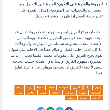
المرونة والقدرة على التكيف:
القدرة على التعامل مع
التغييرات والتحديات غير المتوقعة. (مثال: القدرة على
تغيير خطة العمل إذا ظهرت مشكلة جديدة).
باختصار، نجاح الفريق ليس مسؤولية شخص واحد، بل هو
نتيجة لجهود متضافرة من المدير والأعضاء، ويتطلب من
الأعضاء امتلاك مجموعة شاملة من المهارات والمؤهلات.
اذا كان لديك إجابة افضل او هناك خطأ في الإجابة علي سؤال
يقوم نجاح الفريق على مقومات معينة، ففيما يجب أن يدعم
المديرون مفهوم الفريق أو يساعدوا أعضائه حسب الحاجة،
ينبغي لأعضاء الفريق أن يصبحوا مؤهلين في ؟ اترك تعليق
فورآ.
يقوم
نجاح
الفريق
مقومات
معينة،
ففيما
يجب
يدعم
المديرون
مفهوم
يساعدوا
أعضائه
حسب
الحاجة،
ينبغي
لأعضاء
يصبحوا
مؤهلين