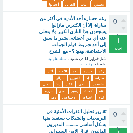
تنظيمي
غياب
التفاعل
أعضائها
رغم خسارة أحد الأندية في أكثر من
0
مباراة، إلا أن الكثيرين مازالوا
يشجعون هذا النادي الكبير ولا يتخلى
تصويتات
عنه أي من أعضائه. يشير ما سبق
1
إلى أحد شروط قيام الجماعة
إجابة
الاجتماعية، وهو: ؟ - مع الشرح
فبراير 23
سُئل
في تصنيف
أسئلة تعليمية
بواسطة
ابوعبدالله
رغم
خسارة
أحد
الأندية
أكثر
مباراة،
إلا
الكثيرين
مازالوا
يشجعون
النادي
الكبير
ولا
يتخلى
عنه
أعضائه
يشير
سبق
شروط
قيام
الجماعة
الاجتماعية،
وهو
تقارير تحليل الثغرات الأمنية في
0
البرمجيات والشبكات يستفيد منها
بشكل أساسي .......... المديرون
تصويتات
الماليون فرق الأمن السيبراني