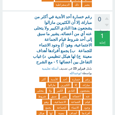
يشير
ذلك
الديمقراطية
رغم خسارة أحد الأندية في أكثر من
0
مباراة، إلا أن الكثيرين مازالوا
يشجعون هذا النادي الكبير ولا يتخلى
تصويتات
عنه أي من أعضائه. يشير ما سبق
1
إلى أحد شروط قيام الجماعة
إجابة
الاجتماعية، وهو: أ) وجود الانتماء
للجماعة ب) يجمع أفرادها أهداف
معينة ج) لها هيكل تنظيمي د) غياب
التفاعل بين أعضائها ؟ - مع الشرح
فبراير 23
سُئل
في تصنيف
أسئلة تعليمية
بواسطة
ابوعبدالله
رغم
خسارة
أحد
الأندية
أكثر
مباراة،
إلا
الكثيرين
مازالوا
يشجعون
النادي
الكبير
ولا
يتخلى
عنه
أعضائه
يشير
سبق
شروط
قيام
الجماعة
الاجتماعية،
وهو
وجود
الانتماء
للجماعة
يجمع
أفرادها
أهداف
معينة
لها
هيكل