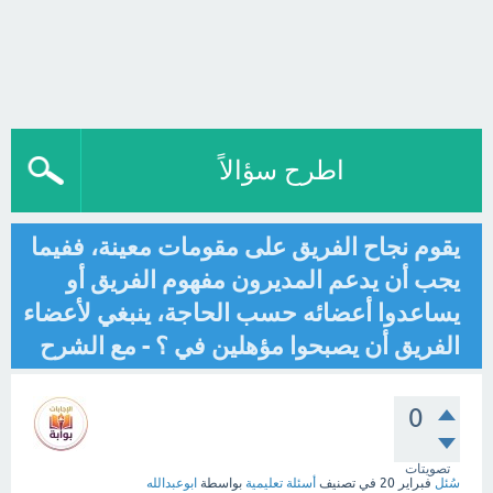
اطرح سؤالاً
يقوم نجاح الفريق على مقومات معينة، ففيما
يجب أن يدعم المديرون مفهوم الفريق أو
يساعدوا أعضائه حسب الحاجة، ينبغي لأعضاء
الفريق أن يصبحوا مؤهلين في ؟ - مع الشرح
0
تصويتات
سُئل
فبراير 20
في تصنيف
أسئلة تعليمية
بواسطة
ابوعبدالله