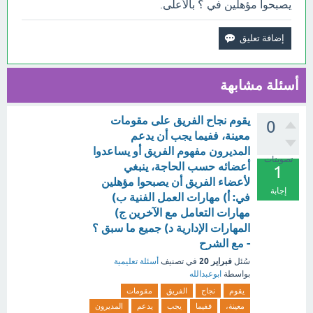
يصبحوا مؤهلين في ؟ بالأعلى.
أسئلة مشابهة
يقوم نجاح الفريق على مقومات
0
معينة، ففيما يجب أن يدعم
المديرون مفهوم الفريق أو يساعدوا
تصويتات
أعضائه حسب الحاجة، ينبغي
1
لأعضاء الفريق أن يصبحوا مؤهلين
إجابة
في: أ) مهارات العمل الفنية ب)
مهارات التعامل مع الآخرين ج)
المهارات الإدارية د) جميع ما سبق ؟
- مع الشرح
فبراير 20
سُئل
في تصنيف
أسئلة تعليمية
بواسطة
ابوعبدالله
يقوم
نجاح
الفريق
مقومات
معينة،
ففيما
يجب
يدعم
المديرون