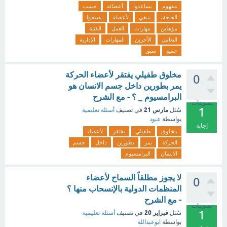
مفهوم
يساعدوا
أعضائه
حسب
الحاجة،
ينبغي
لأعضاء
يصبحوا
مؤهلين
مهارات
العمل
الفنية
التعامل
الآخرين
المهارات
الإدارية
جميع
سبق
مخلوق طفيلي يفتقر لأعضاء الحركة
0
يمر بطورين داخل جسم الانسان هو
البرامسيوم _ ؟ - مع الشرح
تصويتات
1
مارس 21
سُئل
في تصنيف
أسئلة تعليمية
بواسطة
عبود
إجابة
مخلوق
طفيلي
يفتقر
لأعضاء
الحركة
يمر
بطورين
داخل
جسم
الانسان
البرامسيوم
لا يجوز مطلقاً السماح لأعضاء
0
المنظمات الدولية بالإنسحاب منها ؟
- مع الشرح
تصويتات
1
فبراير 20
سُئل
في تصنيف
أسئلة تعليمية
بواسطة
ابوعبدالله