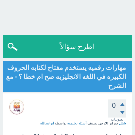
اطرح سؤالاً
مهارات رقميه يستخدم مفتاح لكتابه الحروف
الكبيره في اللغه الانجليزيه صح ام خطا ؟ - مع
الشرح
0
تصويتات
سُئل
فبراير 20
في تصنيف
أسئلة تعليمية
بواسطة
ابوعبدالله