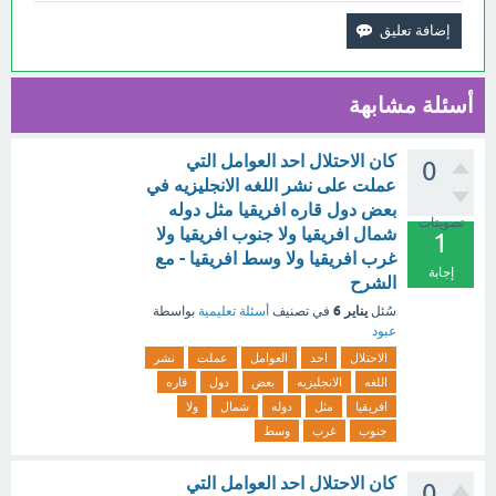
أسئلة مشابهة
كان الاحتلال احد العوامل التي
0
عملت على نشر اللغه الانجليزيه في
بعض دول قاره افريقيا مثل دوله
تصويتات
شمال افريقيا ولا جنوب افريقيا ولا
1
غرب افريقيا ولا وسط افريقيا - مع
إجابة
الشرح
يناير 6
سُئل
في تصنيف
أسئلة تعليمية
بواسطة
عبود
الاحتلال
احد
العوامل
عملت
نشر
اللغه
الانجليزيه
بعض
دول
قاره
افريقيا
مثل
دوله
شمال
ولا
جنوب
غرب
وسط
كان الاحتلال احد العوامل التي
0