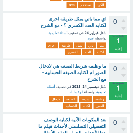
الكود
نستخدم
rem
اي مما ياتي يمثل طريقه اخرى
0
لكتابه العدد الكسري ؟ - مع الشرح
فبراير 24
سُئل
في تصنيف
أسئلة تعليمية
تصويتات
بواسطة
عبود
1
مما
ياتي
يمثل
طريقه
اخرى
إجابة
لكتابه
العدد
الكسري
ما وظيفه شريط الصيغه هي لادخال
0
الصور ام لكتابه الصيغه الحسابيه -
مع الشرح
تصويتات
1
ديسمبر 24، 2025
سُئل
في تصنيف
أسئلة
تعليمية
بواسطة
ابوعبدالله
إجابة
وظيفه
شريط
الصيغه
لادخال
الصور
لكتابه
الحسابيه
تعد المكونات الآتية لكتابه الوصف
0
التفصيلي التسلسلي لأحداث فيلم ما
عدا الأحداث. الحوار. العقد. الأبطال