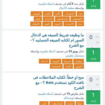
3 أيام
سُئل
منذ
في تصنيف
أسئلة تعليمية
إجابة
بواسطة
معلمة الأجيال
تعد
المكونات
الآتية
لكتابه
الوصف
التفصيلي
التسلسلي
لأحداث
فيلم
عدا
الأحداث
الحوار
العقد
الأبطال
ما وظيفه شريط الصيغه هي لادخال
0
الصور ام لكتابه الصيغه الحسابيه ؟ -
مع الشرح
تصويتات
1
يونيو 23
سُئل
في تصنيف
أسئلة تعليمية
بواسطة
مستشار تعليمي
إجابة
وظيفه
شريط
الصيغه
لادخال
الصور
لكتابه
الحسابيه
صح او خطأ. لكتابه الملاحظات فى
0
نافذه الكود نستخدم Rem ؟ - مع
الشرح
تصويتات
1
مارس 13
سُئل
في تصنيف
أسئلة تعليمية
بواسطة
ابوعبدالله
إجابة
خطأ
لكتابه
الملاحظات
نافذه