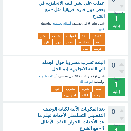
عملت على نشر اللغه الانجليزيه في
بعض دول قاره افريقيا مثل - مع
تصويتات
الشرح
1
يناير 6
سُئل
في تصنيف
أسئلة تعليمية
بواسطة
إجابة
عبود
الاحتلال
احد
العوامل
عملت
نشر
اللغه
الانجليزيه
بعض
دول
قاره
افريقيا
مثل
البنت تشرب مشروبا حول الجمله
0
الي اللغه الانجليزيه [تم الحل]
نوفمبر 3، 2025
سُئل
في تصنيف
أسئلة تعليمية
تصويتات
بواسطة
ابوعبدالله
1
البنت
تشرب
مشروبا
حول
إجابة
الجمله
اللغه
الانجليزيه
تعد المكونات الآتية لكتابه الوصف
0
التفصيلي التسلسلي لأحداث فيلم ما
عدا الأحداث. الحوار. العقد. الأبطال
تصويتات
؟ - مع الشرح
1