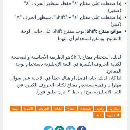
إذا ضغطت على مفتاح "a" فقط، سيظهر الحرف "a"
(صغير).
إذا ضغطت على مفتاح "Shift" + "a"، سيظهر الحرف "A"
(كبير).
مواقع مفتاح Shift:
يوجد مفتاح Shift على جانبي لوحة
المفاتيح، ويمكن استخدام أي منهما.
لذلك، استخدام مفتاح Shift هو الطريقة الأساسية والصحيحة
لكتابة الحروف الكبيرة في اللغة الإنجليزية باستخدام لوحة
المفاتيح.
اذا كان لديك إجابة افضل او هناك خطأ في الإجابة علي سؤال
مهارات رقميه يستخدم مفتاح لكتابه الحروف الكبيره في
اللغه الانجليزيه صح ام خطا ؟ اترك تعليق فورآ.
مهارات
رقميه
يستخدم
مفتاح
لكتابه
الحروف
الكبيره
اللغه
الانجليزيه
خطا