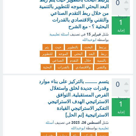
0
البعد البحثي الموجه للتطوير بالتنمية
من خلال ربط التقدم الصناعي
تصويتات
والتقني والاقتصادي بالقدرات
1
البحثية ؟ - مع الشرح
إجابة
فبراير 15
سُئل
في تصنيف
أسئلة تعليمية
بواسطة
ابوعبدالله
يرتبط
البحث
بالتطوير
حيث
يتم
ربط
البعد
البحثي
الموجه
للتطوير
بالتنمية
خلال
التقدم
الصناعي
والتقني
والاقتصادي
بالقدرات
البحثية
يتسم .......... بالتركيز على بناء موارد
0
وقدرات جديدة لخلق واستغلال
الفرص المستقبلية. التوافق
تصويتات
الاستراتيجي الهدف الاستراتيجي
1
التفكير الاستراتيجي القيادة
إجابة
الاستراتيجية [تم الحل]
أغسطس 26، 2025
سُئل
في تصنيف
أسئلة
تعليمية
بواسطة
ابوعبدالله
يتسم
بالتركيز
بناء
موارد
وقدرات