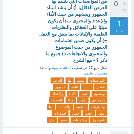
من المواصفات التي يتسم بها
0
العرض الفعّال: أ) أن ينشد انتباه
الجمهور ويجذبهم من حيث الأداء
تصويتات
والإعداد والمحتوى ب) أن يكون
1
مبنيًا على الحقائق والنظريات
إجابة
العلمية والإثباتات بما يتفق مع العقل
ج) أن يكون ضمن اهتمامات
الجمهور من حيث الموضوع
والمحتوى والاتجاهات د) جميع ما
ذكر ؟ - مع الشرح
مايو 27
سُئل
في تصنيف
أسئلة تعليمية
بواسطة
مستشار تعليمي
المواصفات
يتسم
بها
العرض
الفعّال
ينشد
انتباه
الجمهور
ويجذبهم
حيث
الأداء
والإعداد
والمحتوى
يكون
مبنيًا
الحقائق
والنظريات
العلمية
والإثباتات
بما
يتفق
العقل
ضمن
اهتمامات
الموضوع
والاتجاهات
جميع
ذكر