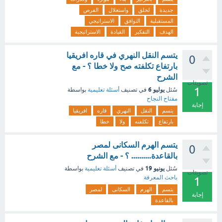
جديدة
لخلق
واستغلال
الفرص
المستقبلية
التوافق
الاستراتيجي
الهدف
التفكير
القيادة
الاستراتيجية
يتسم النقل النهري في قاره افريقيا
0
بارتفاع تكلفته صح ولا خطا ؟ - مع
الشرح
تصويتات
1
يوليو 6
سُئل
في تصنيف
أسئلة تعليمية
بواسطة
مفتاح النجاح
إجابة
يتسم
النقل
النهري
قاره
افريقيا
بارتفاع
تكلفته
ولا
خطا
يتسم الهرم السكانى لمصر
0
بالقاعدة.......... ؟ - مع الشرح
يونيو 19
سُئل
في تصنيف
أسئلة تعليمية
بواسطة
تصويتات
باحث المعرفة
1
يتسم
الهرم
السكانى
لمصر
إجابة
بالقاعدة