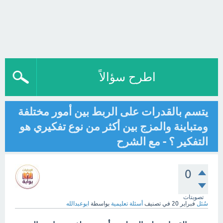
اطرح سؤالاً
يتسم بالقدرات على الربط بين أمور مختلفة
ومتباينة والمزج بين أكثر من نوع تفكيري هو
التفكير ؟ - مع الشرح
0
تصويتات
سُئل
فبراير 20
في تصنيف
أسئلة تعليمية
بواسطة
ابوعبدالله