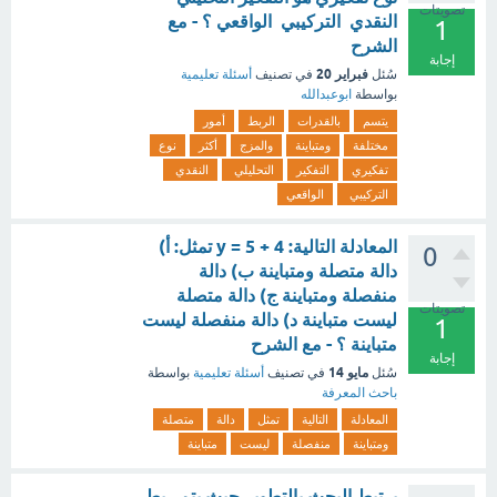
تصويتات
النقدي التركيبي الواقعي ؟ - مع
1
الشرح
إجابة
فبراير 20
سُئل
في تصنيف
أسئلة تعليمية
بواسطة
ابوعبدالله
يتسم
بالقدرات
الربط
أمور
مختلفة
ومتباينة
والمزج
أكثر
نوع
تفكيري
التفكير
التحليلي
النقدي
التركيبي
الواقعي
المعادلة التالية: 4 + 5 = y تمثل: أ)
0
دالة متصلة ومتباينة ب) دالة
منفصلة ومتباينة ج) دالة متصلة
تصويتات
ليست متباينة د) دالة منفصلة ليست
1
متباينة ؟ - مع الشرح
إجابة
مايو 14
سُئل
في تصنيف
أسئلة تعليمية
بواسطة
باحث المعرفة
المعادلة
التالية
تمثل
دالة
متصلة
ومتباينة
منفصلة
ليست
متباينة
يرتبط البحث بالتطوير حيث يتم ربط