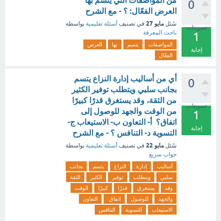
من المواصفات التي يتسم بها
0
العرض الفعّال: ؟ - مع الشرح
مايو 27
سُئل
في تصنيف
أسئلة تعليمية
بواسطة
تصويتات
باحث المعرفة
1
المواصفات
يتسم
بها
العرض
إجابة
الفعّال
أي من أساليب إدارة النزاع يتسم
0
بجانب سلبي ويتطلب توفير الكثير
من الثقة، وقد يستغرق قدرًا كبيرًا
تصويتات
من الوقت والجهد للوصول إلى
1
اتفاق؟ أ- التعاون ب- الاستيعاب ج-
إجابة
التسوية د- التنافس ؟ - مع الشرح
مايو 22
سُئل
في تصنيف
أسئلة تعليمية
بواسطة
جواب سريع
أساليب
إدارة
النزاع
يتسم
بجانب
سلبي
ويتطلب
توفير
الكثير
الثقة
وقد
يستغرق
قدرًا
كبيرًا
الوقت
والجهد
للوصول
اتفاق
التعاون
الاستيعاب
التسوية
التنافس