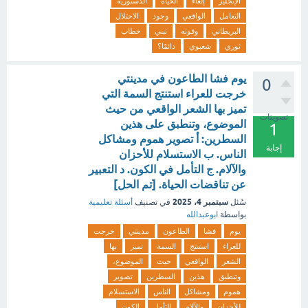
الإنجليز
إلغاء
الحياة
الدستورية
التعامل
الواقعي
وجود
الاحتلال
البريطاني
وقوته
تبني
خطاب
ثوري
شعبوي
دائمًا؟
يوم فشا الطاعون في مدينتي
0
خرجت للعراء استنتج السمة التي
تميز بها الشعر الواقعي من حيث
تصويتات
الموضوع، وتنطبق على هذين
1
السطرين: أ تصوير هموم ومشاكل
إجابة
الناس. ب الاستسلام للأحزان
والآلام. ج التأمل في الكون. د التعبير
عن تناقضات الحياة. [تم الحل]
سبتمبر 4، 2025
سُئل
في تصنيف
أسئلة تعليمية
بواسطة
ابوعبدالله
يوم
فشا
الطاعون
مدينتي
خرجت
للعراء
استنتج
السمة
تميز
بها
الشعر
الواقعي
حيث
الموضوع،
وتنطبق
هذين
السطرين
تصوير
هموم
ومشاكل
الناس
الاستسلام
للأحزان
والآلام
التأمل
الكون