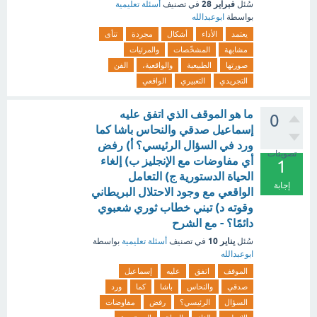
فبراير 28
سُئل
في تصنيف
أسئلة تعليمية
بواسطة
ابوعبدالله
يعتمد
الأداء
أشكال
مجردة
تنأى
مشابهة
المشخّصات
والمرئيات
صورتها
الطبيعية
والواقعية،
الفن
التجريدي
التعبيري
الواقعي
ما هو الموقف الذي اتفق عليه
0
إسماعيل صدقي والنحاس باشا كما
ورد في السؤال الرئيسي؟ أ) رفض
تصويتات
أي مفاوضات مع الإنجليز ب) إلغاء
1
الحياة الدستورية ج) التعامل
إجابة
الواقعي مع وجود الاحتلال البريطاني
وقوته د) تبني خطاب ثوري شعبوي
دائمًا؟ - مع الشرح
يناير 10
سُئل
في تصنيف
أسئلة تعليمية
بواسطة
ابوعبدالله
الموقف
اتفق
عليه
إسماعيل
صدقي
والنحاس
باشا
كما
ورد
السؤال
الرئيسي؟
رفض
مفاوضات