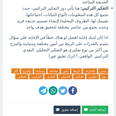
الحديقة المتاحة.
التفكير التركيبي:
هنا يأتي دور التفكير التركيبي، حيث
تجمع كل هذه المعلومات (أنواع النباتات، احتياجاتها،
تقييمك لها، الظروف المحلية) لإنشاء تصميم حديقة فريد
وجديد يجمع بين عناصر مختلفة لتحقيق هدف واحد.
اذا كان لديك إجابة افضل او هناك خطأ في الإجابة علي سؤال
يتسم بالقدرات على الربط بين أمور مختلفة ومتباينة والمزج
بين أكثر من نوع تفكيري هو التفكير التحليلي النقدي
التركيبي الواقعي ؟ اترك تعليق فورآ.
يتسم
بالقدرات
الربط
أمور
مختلفة
ومتباينة
والمزج
أكثر
نوع
تفكيري
التفكير
التحليلي
النقدي
التركيبي
الواقعي