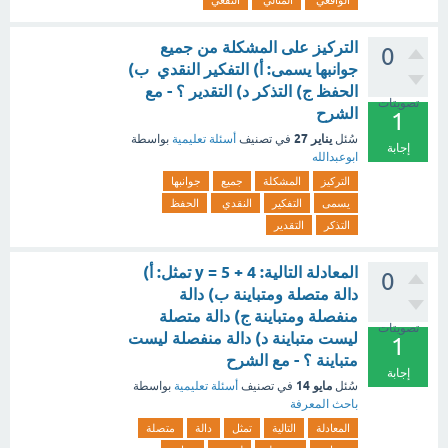
الواقعي
المثالي
النفعي
التركيز على المشكلة من جميع
0
جوانبها يسمى: أ) التفكير النقدي ب)
الحفظ ج) التذكر د) التقدير ؟ - مع
تصويتات
الشرح
1
يناير 27
سُئل
في تصنيف
أسئلة تعليمية
بواسطة
إجابة
ابوعبدالله
التركيز
المشكلة
جميع
جوانبها
يسمى
التفكير
النقدي
الحفظ
التذكر
التقدير
المعادلة التالية: 4 + 5 = y تمثل: أ)
0
دالة متصلة ومتباينة ب) دالة
منفصلة ومتباينة ج) دالة متصلة
تصويتات
ليست متباينة د) دالة منفصلة ليست
1
متباينة ؟ - مع الشرح
إجابة
مايو 14
سُئل
في تصنيف
أسئلة تعليمية
بواسطة
باحث المعرفة
المعادلة
التالية
تمثل
دالة
متصلة