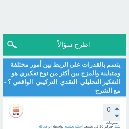
اطرح سؤالاً
يتسم بالقدرات على الربط بين أمور مختلفة
ومتباينة والمزج بين أكثر من نوع تفكيري هو
التفكير التحليلي النقدي التركيبي الواقعي ؟ -
مع الشرح
0
تصويتات
سُئل
فبراير 20
في تصنيف
أسئلة تعليمية
بواسطة
ابوعبدالله