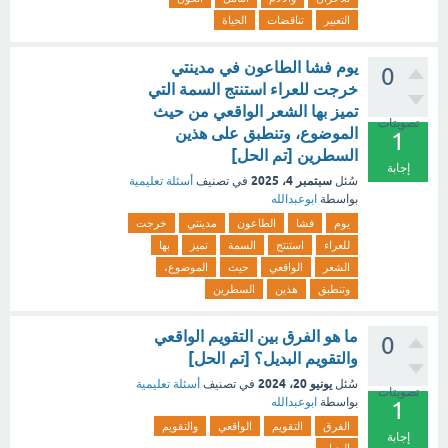
التعبير
تناقضات
الحياة
يوم فشا الطاعون في مدينتي
0
خرجت للعراء استنتج السمة التي
تميز بها الشعر الواقعي من حيث
تصويتات
الموضوع، وتنطبق على هذين
1
السطرين [تم الحل]
إجابة
سبتمبر 4، 2025
سُئل
في تصنيف
أسئلة تعليمية
بواسطة
ابوعبدالله
يوم
فشا
الطاعون
مدينتي
خرجت
للعراء
استنتج
السمة
تميز
بها
الشعر
الواقعي
حيث
الموضوع،
وتنطبق
هذين
السطرين
ما هو الفرق بين التقويم الواقعي
0
والتقويم البديل؟ [تم الحل]
يونيو 20، 2024
سُئل
في تصنيف
أسئلة تعليمية
تصويتات
بواسطة
ابوعبدالله
1
الفرق
التقويم
الواقعي
والتقويم
إجابة