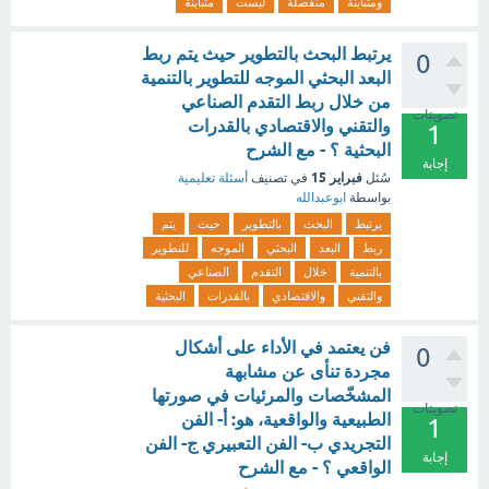
ومتباينة
منفصلة
ليست
متباينة
يرتبط البحث بالتطوير حيث يتم ربط
0
البعد البحثي الموجه للتطوير بالتنمية
من خلال ربط التقدم الصناعي
تصويتات
والتقني والاقتصادي بالقدرات
1
البحثية ؟ - مع الشرح
إجابة
فبراير 15
سُئل
في تصنيف
أسئلة تعليمية
بواسطة
ابوعبدالله
يرتبط
البحث
بالتطوير
حيث
يتم
ربط
البعد
البحثي
الموجه
للتطوير
بالتنمية
خلال
التقدم
الصناعي
والتقني
والاقتصادي
بالقدرات
البحثية
فن يعتمد في الأداء على أشكال
0
مجردة تنأى عن مشابهة
المشخّصات والمرئيات في صورتها
تصويتات
الطبيعية والواقعية، هو: أ- الفن
1
التجريدي ب- الفن التعبيري ج- الفن
إجابة
الواقعي ؟ - مع الشرح