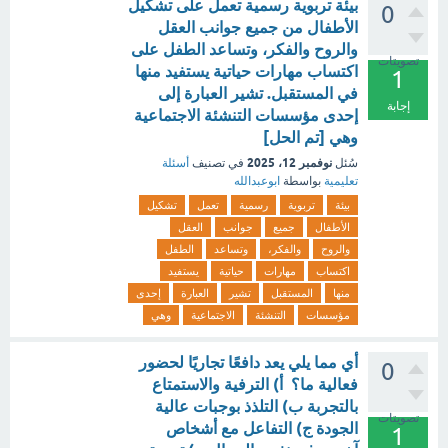
بيئة تربوية رسمية تعمل على تشكيل
0
الأطفال من جميع جوانب العقل
والروح والفكر، وتساعد الطفل على
تصويتات
اكتساب مهارات حياتية يستفيد منها
1
في المستقبل. تشير العبارة إلى
إجابة
إحدى مؤسسات التنشئة الاجتماعية
وهي [تم الحل]
نوفمبر 12، 2025
سُئل
في تصنيف
أسئلة
تعليمية
بواسطة
ابوعبدالله
بيئة
تربوية
رسمية
تعمل
تشكيل
الأطفال
جميع
جوانب
العقل
والروح
والفكر،
وتساعد
الطفل
اكتساب
مهارات
حياتية
يستفيد
منها
المستقبل
تشير
العبارة
إحدى
مؤسسات
التنشئة
الاجتماعية
وهي
أي مما يلي يعد دافعًا تجاريًا لحضور
0
فعالية ما؟ أ) الترفية والاستمتاع
بالتجربة ب) التلذذ بوجبات عالية
تصويتات
الجودة ج) التفاعل مع أشخاص
1