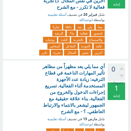
آخرين في نفس المجال د) تجربة
إجابة
فعالية لا تكرر - مع الشرح
فبراير 20
سُئل
في تصنيف
أسئلة تعليمية
بواسطة
ابوعبدالله
مما
يلي
يعد
دافعًا
تجاريًا
لحضور
فعالية
ما؟
الترفية
والاستمتاع
بالتجربة
التلذذ
بوجبات
عالية
الجودة
التفاعل
أشخاص
آخرين
نفس
المجال
تجربة
تكرر
أي مما يلي يعد مظهراً من مظاهر
0
تأثير المهارات الناعمة في قطاع
الترفيه: زيادة عدد الأجهزة
تصويتات
المستخدمة أثناء الفعالية. تسريع
1
إجراءات الدخول والخروج من
إجابة
الفعالية. بناء علاقة حقيقية مع
الجمهور ليشعر بالانتماء والارتباط
العاطفي. ؟ - مع الشرح
مارس 13
سُئل
في تصنيف
أسئلة تعليمية
بواسطة
ابوعبدالله