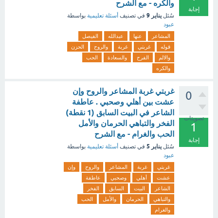
والكره - مع الشرح
إجابة
يناير 9
سُئل
في تصنيف
أسئلة تعليمية
بواسطة
عبود
المشاعر
عنها
عبدالله
الفيصل
قوله
غربتي
غربة
والروح
الحزن
والالم
الفرح
والسعادة
الحب
والكره
غربتي غربة المشاعر والروح وإن
0
عشت بين أهلي وصحبي . عاطفة
الشاعر في البيت السابق (1 نقطة)
تصويتات
الفخر والتباهي الحرمان والأمل
1
الحب والغرام - مع الشرح
إجابة
يناير 5
سُئل
في تصنيف
أسئلة تعليمية
بواسطة
عبود
غربتي
غربة
المشاعر
والروح
وإن
عشت
أهلي
وصحبي
عاطفة
الشاعر
البيت
السابق
الفخر
والتباهي
الحرمان
والأمل
الحب
والغرام