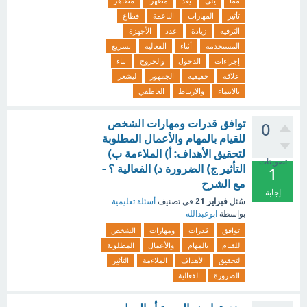
مما
يلي
يعد
مظهراً
مظاهر
تأثير
المهارات
الناعمة
قطاع
الترفيه
زيادة
عدد
الأجهزة
المستخدمة
أثناء
الفعالية
تسريع
إجراءات
الدخول
والخروج
بناء
علاقة
حقيقية
الجمهور
ليشعر
بالانتماء
والارتباط
العاطفي
توافق قدرات ومهارات الشخص
0
للقيام بالمهام والأعمال المطلوبة
لتحقيق الأهداف: أ) الملاءمة ب)
تصويتات
التأثير ج) الضرورة د) الفعالية ؟ -
1
مع الشرح
إجابة
فبراير 21
سُئل
في تصنيف
أسئلة تعليمية
بواسطة
ابوعبدالله
توافق
قدرات
ومهارات
الشخص
للقيام
بالمهام
والأعمال
المطلوبة
لتحقيق
الأهداف
الملاءمة
التأثير
الضرورة
الفعالية