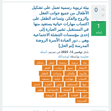
بيئة تربوية رسمية تعمل على تشكيل
0
الأطفال من جميع جوانب العقل
والروح والفكر، وتساعد الطفل على
تصويتات
اكتساب مهارات حياتية يستفيد منها
1
في المستقبل. تشير العبارة إلى
إجابة
إحدى مؤسسات التنشئة الاجتماعية
وهي .. دور العبادة الأسرة الروضة
المدرسة [تم الحل]
نوفمبر 12، 2025
سُئل
في تصنيف
أسئلة
تعليمية
بواسطة
ابوعبدالله
بيئة
تربوية
رسمية
تعمل
تشكيل
الأطفال
جميع
جوانب
العقل
والروح
والفكر،
وتساعد
الطفل
اكتساب
مهارات
حياتية
يستفيد
منها
المستقبل
تشير
العبارة
إحدى
مؤسسات
التنشئة
الاجتماعية
وهي
دور
العبادة
الأسرة
الروضة
المدرسة