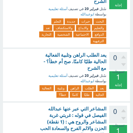
الشرح
إجابة
فبراير 20
سُئل
في تصنيف
أسئلة تعليمية
بواسطة
ابوعبدالله
البحث
خبرات
جديدة
التعلم
والتعليم
والابداع
والاستكشاف
تعد
الدوافع
الاجتماعية
الشخصية
التجارية
الترفيهية
يعد الطلب الراهن وتلبية الفعالية
0
الحالية طلبًا كامنًا. صح أم خطأ؟ -
مع الشرح
تصويتات
1
فبراير 20
سُئل
في تصنيف
أسئلة تعليمية
بواسطة
ابوعبدالله
إجابة
يعد
الطلب
الراهن
وتلبية
الفعالية
الحالية
طلبًا
كامنًا
خطأ؟
المشاعر التي عبر عنها عبدالله
0
الفيصل في قوله : غربتي غربة
المشاعر والروح هي : (1 نقطة)
تصويتات
الحزن والالم الفرح والسعادة الحب
1