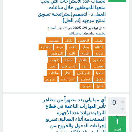
لحساب عدد الاستراحات التي يجب
منحها للموظفين خلال ساعات
العمل د - لتصميم إستراتيجية تسويق
لمنتج موجود [تم الحل]
نوفمبر 29، 2025
سُئل
في تصنيف
أسئلة
تعليمية
بواسطة
ابوعبدالله
الهدف
التحسين
للتأكد
المستمر
النظام
يعمل
بأعلى
درجة
الفعالية
لزيادة
الأرباح
غالبية
الموظفين
مكلفون
بالعمل
معظم
الوقت
لحساب
عدد
الاستراحات
يجب
منحها
للموظفين
خلال
ساعات
العمل
لتصميم
إستراتيجية
تسويق
لمنتج
موجود
أي مما يلي يعد مظهراً من مظاهر
0
تأثير المهارات الناعمة في قطاع
الترفيه: زيادة عدد الأجهزة
تصويتات
المستخدمة أثناء الفعالية. تسريع
1
إجراءات الدخول والخروج من
إجابة