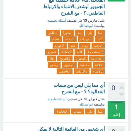
الفعالية. بناء علاقة حقيقية مع
الجمهور ليشعر بالانتماء والارتباط
العاطفي. ؟ - مع الشرح
مارس 13
سُئل
في تصنيف
أسئلة تعليمية
بواسطة
ابوعبدالله
مما
يلي
يعد
مظهراً
مظاهر
تأثير
المهارات
الناعمة
قطاع
الترفيه
زيادة
عدد
الأجهزة
المستخدمة
أثناء
الفعالية
تسريع
إجراءات
الدخول
والخروج
بناء
علاقة
حقيقية
الجمهور
ليشعر
بالانتماء
والارتباط
العاطفي
أي مما يلي ليس من سمات
0
الفعالية؟ ؟ - مع الشرح
فبراير 20
سُئل
في تصنيف
أسئلة تعليمية
تصويتات
بواسطة
ابوعبدالله
1
مما
يلي
سمات
الفعالية؟
إجابة
أي شخص من القائمة التالية لا يمكن