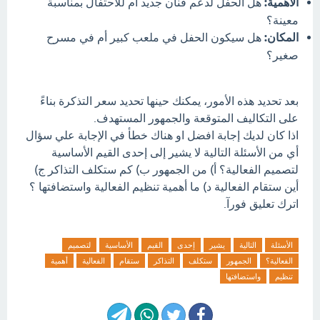
الأهمية:
هل الحفل لدعم فنان جديد أم للاحتفال بمناسبة
معينة؟
المكان:
هل سيكون الحفل في ملعب كبير أم في مسرح
صغير؟
بعد تحديد هذه الأمور، يمكنك حينها تحديد سعر التذكرة بناءً
على التكاليف المتوقعة والجمهور المستهدف.
اذا كان لديك إجابة افضل او هناك خطأ في الإجابة علي سؤال
أي من الأسئلة التالية لا يشير إلى إحدى القيم الأساسية
لتصميم الفعالية؟ أ) من الجمهور ب) كم ستكلف التذاكر ج)
أين ستقام الفعالية د) ما أهمية تنظيم الفعالية واستضافتها ؟
اترك تعليق فورآ.
الأسئلة
التالية
يشير
إحدى
القيم
الأساسية
لتصميم
الفعالية؟
الجمهور
ستكلف
التذاكر
ستقام
الفعالية
أهمية
تنظيم
واستضافتها