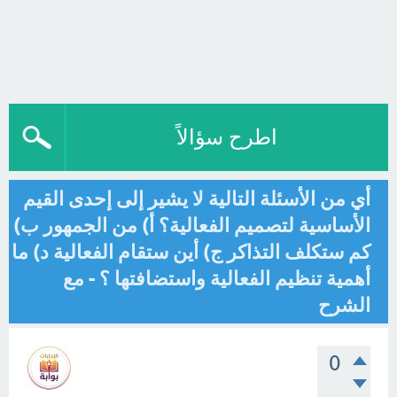
اطرح سؤالاً
أي من الأسئلة التالية لا يشير إلى إحدى القيم
الأساسية لتصميم الفعالية؟ أ) من الجمهور ب)
كم ستكلف التذاكر ج) أين ستقام الفعالية د) ما
أهمية تنظيم الفعالية واستضافتها ؟ - مع
الشرح
0