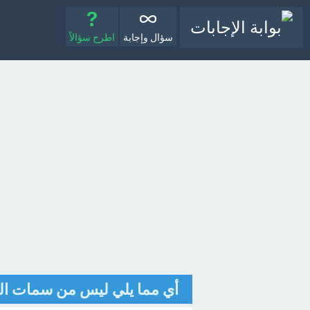
سؤال وإجابة
اطرح سؤالاً
أي مما يلي ليس من سمات الف