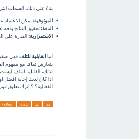
بناءً على ذلك، السمات التي
الموثوقية:
يمكن الاعتماد عل
الدقة:
تحقيق النتائج بدقة عا
الاستمرارية:
القدرة على ا
أما
القابلية للتلف
فهي صفة س
يتعارض تمامًا مع مفهوم ال
لذلك، القابلية للتلف ليس
اذا كان لديك إجابة افضل 
الفعالية؟ ؟ اترك تعليق فورآ
مما
يلي
سمات
الفعالية؟